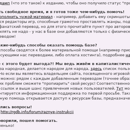
дамп
(что это такое) к изданию, чтобы оно получило статус "пр
сть свободное время, и я готов тоже чем-нибудь помочь!
ополнить чужой материал
- например, добавить ему скриншоты
ся редакторы игр, способные грамотно проставлять жанры, под
 фанатский перевод, но для этого прочитайте пункт про авторо
лять не надо - у нас в базе они добавляются только с физическ
реводом!
акие-нибудь способы оказать помощь базе?
способы сводятся к более материальной помощи (например при
есующими нас переводами, либо оплата хостинга), подробнее
н
е с этого будет выгода?! Мы ведь живём в капиталистич
База народная, делается народом для народа,
здесь
список польз
 Но если вы являетесь владельцем сайта, посвященного игровой
 можно: рядом с каждым добавленным переводом (точнее образо
ких проблем сможете "пропиарить" свой ресурс! Соответственно
 ссылок и выше шанс привлечения новых пользователей.
Тут
мо
нтируется информационная поддержка по первой просьбе. Так
ую помощь открывается доступ к ресурсам базы, предназначе
ались вопросы!
:
http://rgdb.info/forum/raznye-instrukcii
оворили, пошел помогать.
ненько!