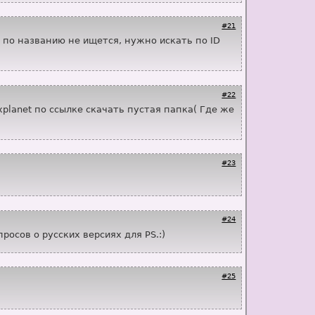
#21
и по названию не ищется, нужно искать по ID
#22
xplanet по ссылке скачать пустая папка( Где же
#23
#24
осов о русских версиях для PS.:)
#25