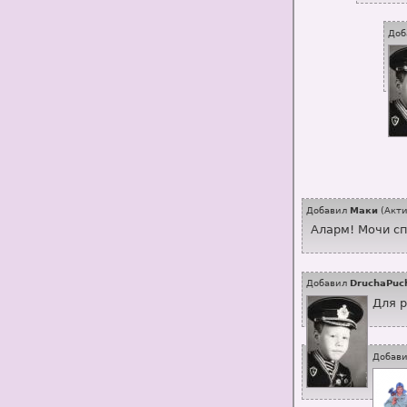
Доб
Добавил
Маки
(
Акти
Аларм! Мочи сп
Добавил
DruchaPuc
Для р
Добав