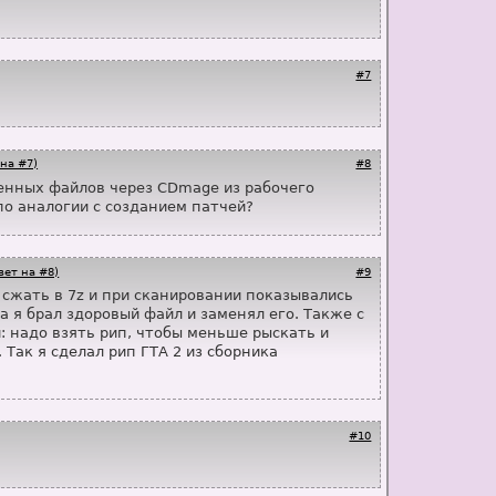
#7
 на #7)
#8
ленных файлов через CDmage из рабочего
по аналогии с созданием патчей?
вет на #8)
#9
 сжать в 7z и при сканировании показывались
а я брал здоровый файл и заменял его. Также с
: надо взять рип, чтобы меньше рыскать и
Так я сделал рип ГТА 2 из сборника
#10