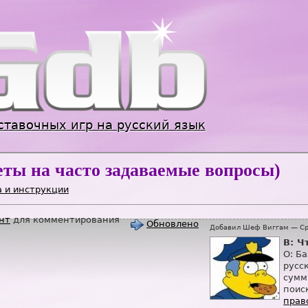
Jump to navigation
ставочных игр на русский язык
еты на часто задаваемые вопросы)
 и инструкции
нт
для комментирования
Обновлено
Добавил
Шеф Виггам
—
Ср
В: Ч
О: Б
русс
сумм
поиск
прав