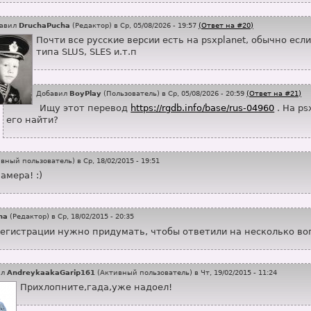
авил
DruchaPucha
(
Редактор
) в Ср, 05/08/2026 - 19:57
(Ответ на #20)
Почти все русские версии есть на psxplanet, обычно есл
типа SLUS, SLES и.т.п
Добавил
BoyPlay
(
Пользователь
) в Ср, 05/08/2026 - 20:59
(Ответ на #21)
Ищу этот перевод
https://rgdb.info/base/rus-04960
. На ps
его найти?
вный пользователь
) в Ср, 18/02/2015 - 19:51
амера! :)
ha
(
Редактор
) в Ср, 18/02/2015 - 20:35
егистрации нужно придумать, чтобы ответили на несколько вопр
ил
AndreykaakaGarip161
(
Активный пользователь
) в Чт, 19/02/2015 - 11:24
Прихлопните,гада,уже надоел!