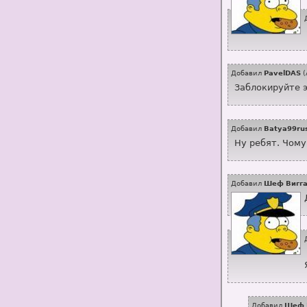
Добавил
PavelDAS
(
Заблокируйте э
Добавил
Batya99ru
Ну ребят. Чому
Добавил
Шеф Вигг
Добавил
Шеф 