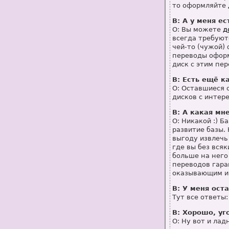
то оформляйте
В: А у меня е
О: Вы можете
д
всегда требуют
чей-то (чужой)
переводы оформ
диск с этим пе
В: Есть ещё к
О: Оставшиеся 
дисков с интер
В: А какая мн
О: Никакой :) 
развитие базы.
выгоду извлечь
где вы без вся
больше на него
переводов гара
оказывающим ин
В: У меня ост
Тут все ответы
В: Хорошо, уг
О: Ну вот и лад