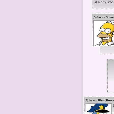
Я могу это
Добавил
Gome
Добавил
Шеф Вигг