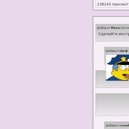
238143 просмот
Добавил
Маки
(
Акти
Сделайте инстр
Добавил
Шеф 
Добавил
cross