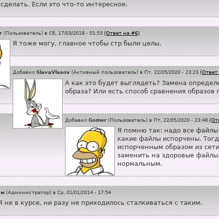
 сделать. Если это что-то интересное.
r
(
Пользователь
) в Сб, 17/03/2018 - 01:53
(Ответ на #6)
Я тоже могу, главное чтобы стр были целы.
Добавил
SlavaVlasov
(
Активный пользователь
) в Пт, 22/05/2020 - 23:23
(Ответ
А как это будет выглядеть? Замена опреде
образа? Или есть способ сравнения образов 
Добавил
Gomer
(
Пользователь
) в Пт, 22/05/2020 - 23:48
(От
Я помню так: надо все файлы
какие файлы испорчены. Тогд
испорченным образом из сети
заменить на здоровые файлы. 
нормальным.
ам
(
Администратор
) в Ср, 01/01/2014 - 17:54
Я не в курсе, ни разу не приходилось сталкиваться с таким.