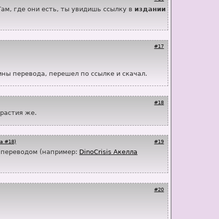
ам, где они есть, ты увидишь ссылку в
издании
#17
ины перевода, перешел по ссылке и скачал.
#18
ирастия же.
а #18)
#19
с переводом (например:
DinoCrisis Акелла
#20