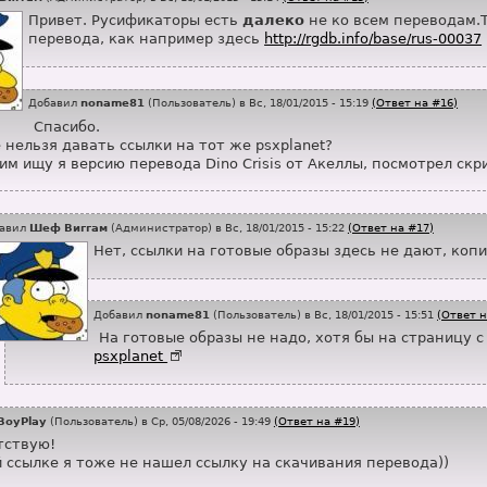
Привет. Русификаторы есть
далеко
не ко всем переводам.Т
перевода, как например здесь
http://rgdb.info/base/rus-00037
Добавил
noname81
(
Пользователь
) в Вс, 18/01/2015 - 15:19
(Ответ на #16)
Спасибо.
 нельзя давать ссылки на тот же psxplanet?
им ищу я версию перевода Dino Crisis от Акеллы, посмотрел скр
авил
Шеф Виггам
(
Администратор
) в Вс, 18/01/2015 - 15:22
(Ответ на #17)
Нет, ссылки на готовые образы здесь не дают, коп
Добавил
noname81
(
Пользователь
) в Вс, 18/01/2015 - 15:51
(Ответ н
На готовые образы не надо, хотя бы на страницу 
psxplanet
BoyPlay
(
Пользователь
) в Ср, 05/08/2026 - 19:49
(Ответ на #19)
тствую!
й ссылке я тоже не нашел ссылку на скачивания перевода))