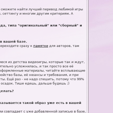
а сможете найти лучший перевод любимой игры
, сеттингу и многим другим критериям. А
ода, типа "оригинальный" или "сборный" и
 в вашей базе.
переходите сразу к
памятке
для авторов, там
иеся из детства видеоигры, которые так и ждут,
чительно усложнилась, и так просто все её
же оформленные материалы, читайте всплывающие
ройство базы, её нюансы и требования, и при
ты. Ещё раз - не надо спешить, потому что 99%
 осадок. Тише едешь, дальше будешь ;)
делать?
казывается такой образ уже есть в вашей
ми совпадает с уже добавленной записью в базе,