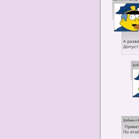
А разве
Допуст
Доб
Добавил
Приве
По это