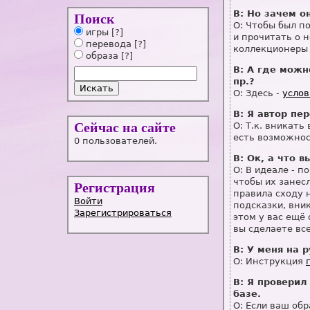
В: Но зачем о
Поиск
О: Чтобы был п
игры
[?]
и прочитать о 
перевода
[?]
коллекционеры 
образа
[?]
В: А где можн
пр.?
О: Здесь -
услов
В: Я автор пе
О: Т.к. вникать
Сейчас на сайте
есть возможнос
0 пользователей.
В: Ок, а что 
О: В идеале - п
чтобы их занесл
Регистрация
правила сходу 
Войти
подсказки, вник
Зарегистрироваться
этом у вас ещё
вы сделаете вс
В: У меня на 
О: Инструкция
В: Я проверил
базе.
О: Если ваш об