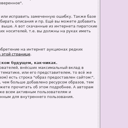
оверенное".
 или исправить замеченную ошибку. Также базе
бирать описания и пр. Ещё вы можете добавить
в выше. А вот скачанные из интернета пиратские
их носителей, т.е. вы должны на руках иметь
обретение на интернет аукционах редких
а этой странице
.
еском будущем, как-никак.
ователей, внёсших максимальный вклад в
 тематике, или его представителем, то всё же
м) есть строка "образ предоставлен сайтом:",
, чем больше добавлено ресурсом образов, тем
жете прочитать об этом подробнее. А авторам
же всем активным пользователям и
нным для внутреннего пользования.