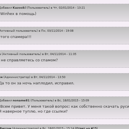
Добавил
Kazooki
(
Пользователь
) в Чт, 02/01/2014 - 13:21
Winhex в помощь)
Активный пользователь
) в Пн, 03/11/2014 - 19:08
того спамера!!!
s
(
Активный пользователь
) в Вт, 04/11/2014 - 11:35
 не справляетесь со спамом?
ам
(
Администратор
) в Вт, 04/11/2014 - 13:50
Да то он за ночь наплодил, исправил.
Добавил
noname81
(
Пользователь
) в Вс, 18/01/2015 - 15:09
Всем привет. У меня такой вопрос: как собственно скачать ру
Я наверное туплю, но где ссылки?
Виггам
(
Администратор
) в Вс, 18/01/2015 - 15:14
(Ответ на #15)