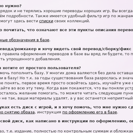
но нужно?
орядок и не терялись хорошие переводы хороших игр. Вы всегд
нём подробности. Также имеется удобный фильтр игр по жанрам
могут здесь вести
списки
своих коллекций.
о почитать, что означают все эти пункты описания перев
ные обозначения в базе
.
ревода/ромхакер и хочу видеть свой перевод/сборку/фикс
 в правила оформления переводов в базе вы вряд ли будете, то 
ть упрощенного добавления.
вы хотите от простого пользователя?
омочь пополнить базу. У многих дома валяются без дела оставш
и в базу! Но т.к. за годы существования база разрослась и зна
не понять, первое время просто освойтесь здесь, изучайте у
айте во всю эту тему. Когда вам покажется, что вы поняли уст
 осталось желание помогать, то можете читать следующие пунк
е не так, ваши материалы удалят, а у вас останется неприятный
руках есть диск с игрой, и я хочу помочь, что мне нужно с
по снятию образа
, инструкция
по оформлению его в базе
.
 свой диск, как написано в инструкции по оформлению, о
раз, т.е. издание, полностью по контрольным суммам и обложка