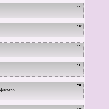
#11
#12
#13
#14
#15
сификатор?
#16