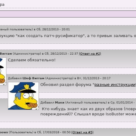
ра
вный пользователь
) в Сб, 28/12/2013 - 20:01
укцию "как создать патч-русификатор", а то привык заливать 
Виггам
(
Администратор
) в Сб, 28/12/2013 - 22:37
(Ответ на #2)
Сделаем обязательно!
Добавил
Шеф Виггам
(
Администратор
) в Вт, 31/12/2013 - 20:17
Обновил раздел форума "
разные инструкции
Добавил
Маки
(
Активный пользователь
) в Ср, 01/01/2014 -
Кто нибудь знает как из двух образов (пов
повреждений)? Слышал вроде IsoBuster може
bowx
(
Пользователь
) в Сб, 17/03/2018 - 00:50
(Ответ на #5)