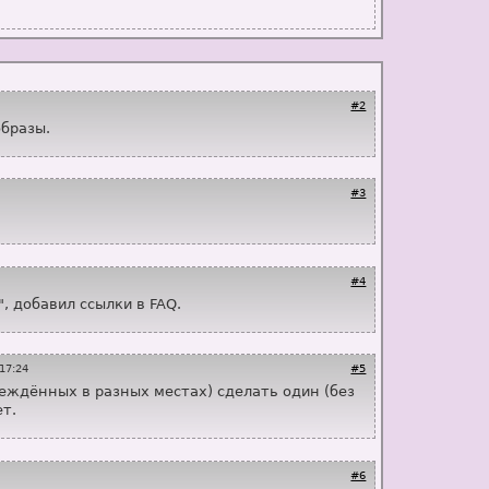
#2
образы.
#3
#4
", добавил ссылки в FAQ.
 17:24
#5
реждённых в разных местах) сделать один (без
т.
#6