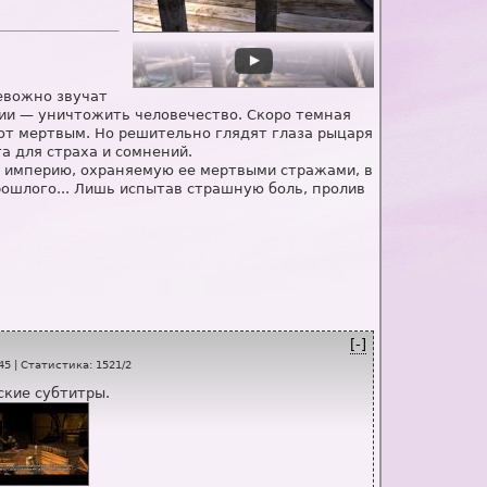
евожно звучат
ии — уничтожить человечество. Скоро темная
уют мертвым. Но решительно глядят глаза рыцаря
а для страха и сомнений.
ю империю, охраняемую ее мертвыми стражами, в
ошлого... Лишь испытав страшную боль, пролив
[-]
45
|
Статистика
:
1521
/
2
ские субтитры.