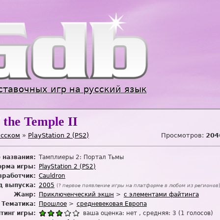
Jump to navigation
ставочных игр на русский язык
 the Temple II
усском
»
PlayStation 2 (PS2)
Просмотров:
204
 названия:
Тамплиеры 2: Портал Тьмы
рма игры:
PlayStation 2 (PS2)
зработчик:
Cauldron
д выпуска:
2005
(?
первое появление игры на платформе в любом из регионов
Жанр:
Приключенческий экшн
с элементами файтинга
Тематика:
Прошлое
средневековая Европа
тинг игры:
ваша оценка:
нет
, средняя:
3
(
1
голосов)