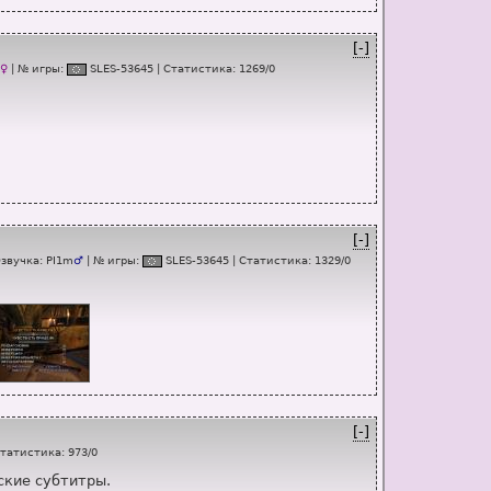
[-]
♀
| № игры:
SL
E
S-53645
|
Статистика
:
1269
/
0
[-]
Озвучка:
PI1m
♂
| № игры:
SL
E
S-53645
|
Статистика
:
1329
/
0
[-]
татистика
:
973
/
0
ские субтитры.