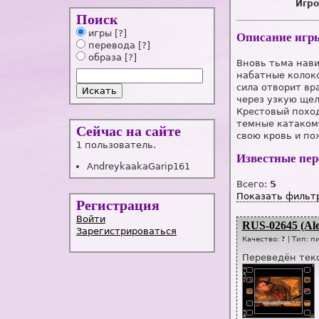
Игро
Поиск
игры
[?]
Описание игр
перевода
[?]
образа
[?]
Вновь тьма нави
набатные колоко
сила отворит вр
через узкую щел
Крестовый поход
темные катаком
Сейчас на сайте
свою кровь и по
1 пользователь.
Известные пе
AndreykaakaGarip161
Всего:
5
Показать фильт
Регистрация
Войти
RUS-02645 (Ale
Зарегистрироваться
Качество:
?
| Тип:
п
Переведён текс