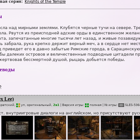
вая серия:
Knights of the Temple
ы
сла над мирными землями. Клубятся черные тучи на севере. Тр
ла. Рвутся из преисподней адские орды в единственном желан
ата, запечатанные многие тысячи лет назад, и живые позавид
ь забрала, рука крепко держит верный меч, а в сердце нет мест
 приведет его в давно забытые Римские города, в Сарацинску
бы далеких островов и величественные подводные цитадели пр
жертвовав бессмертной душой, рыцарь добьется победы.
реводы
р
x Lee)
иратский,
уп
, оригинальный,
2в1
| Версия игры:
п
о
лная
| № игры:
SL
E
S-536
т, внутриигровые диалоги на английском, но присутствуют рус