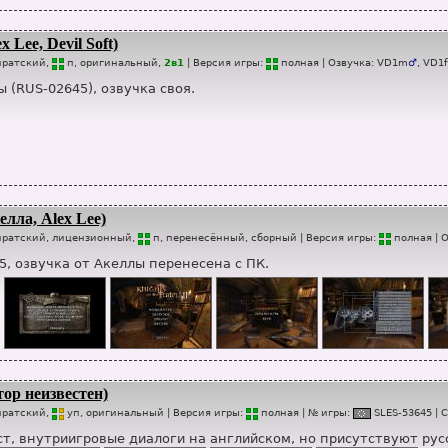
 Lee, Devil Soft)
иратский,
п
, оригинальный,
2в1
| Версия игры:
п
о
лная
| Озвучка:
VD1m
♂
,
VD1f
 (RUS-02645), озвучка своя.
лла, Alex Lee)
ратский, лицензионный,
п
, перенесённый, сборный
| Версия игры:
п
о
лная
| 
5, озвучка от Акеллы перенесена с ПК.
ор неизвестен)
иратский,
уп
, оригинальный
| Версия игры:
п
о
лная
| № игры:
SL
E
S-53645
|
С
т, внутриигровые диалоги на английском, но присутствуют рус