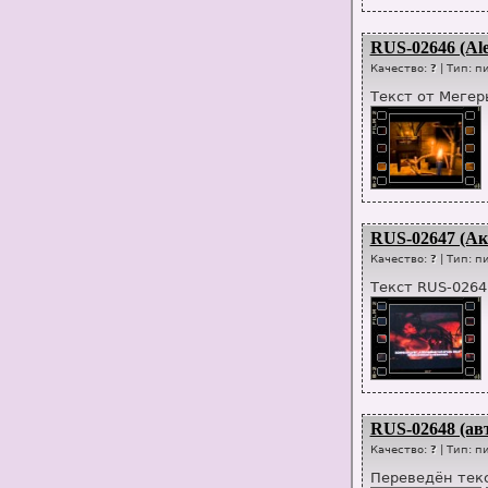
RUS-02646 (Alex
Качество:
?
| Тип:
п
Текст от Мегеры
RUS-02647 (Аке
Качество:
?
| Тип:
пи
Текст RUS-0264
RUS-02648 (авт
Качество:
?
| Тип:
п
Переведён текс