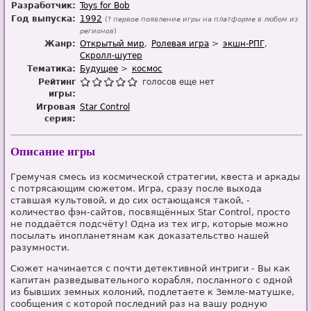
Разработчик:
Toys for Bob
Год выпуска:
1992
(?
первое появление игры на платформе в любом из
регионов
)
Жанр:
Открытый мир
Ролевая игра
экшн-РПГ
Скролл-шутер
Тематика:
Будущее
космос
Рейтинг
голосов еще нет
игры:
Игровая
Star Control
серия:
Описание игры
Гремучая смесь из космической стратегии, квеста и аркады
с потрясающим сюжетом. Игра, сразу после выхода
ставшая культовой, и до сих остающаяся такой, -
количество фэн-сайтов, посвящённых Star Control, просто
не поддаётся подсчёту! Одна из тех игр, которые можно
посылать инопланетянам как доказательство нашей
разумности.
Сюжет начинается с почти детективной интриги - Вы как
капитан разведывательного корабля, посланного с одной
из бывших земных колоний, подлетаете к Земле-матушке,
сообщения с которой последний раз на вашу родную