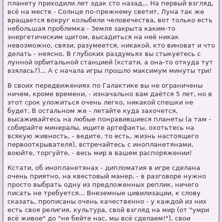
планету приходили лет эдак сто назад... На первый взгляд,
всё на месте - Солнце по-прежнему светит, Луна так же
вращается вокруг колыбели человечества, вот только есть
небольшая проблемка - Земля закрыта каким-то
энергетическим щитом, высадиться на неё никак
невозможно, связи, разумеется, никакой, кто виноват и что
делать - неясно. В глубоких раздумьях вы стыкуетесь с
лунной орбитальной станцией (кстати, а она-то откуда тут
взялась?)... А с начала игры прошло максимум минуты три!
В своих передвижениях по Галактике вы не ограничены
ничем, кроме времени, - изначально вам даётся 5 лет, но в
этот срок уложиться очень легко, никакой спешки не
будет. В остальном же - летайте куда захочется,
высаживайтесь на любые понравившиеся планеты (а там -
собирайте минералы, ищите артефакты, охотьтесь на
всякую живность, - ведите, то есть, жизнь настоящего
первооткрывателя), встречайтесь с инопланетянами,
воюйте, торгуйте, - весь мир в вашем распоряжении!
Кстати, об инопланетянах - дипломатия в игре сделана
очень приятно, на квестовый манер, - в разговоре нужно
просто выбрать одну из предложенных реплик, ничего
писать не требуется... Внеземные цивилизации, к слову
сказать, прописаны очень качественно - у каждой из них
есть своя религия, культура, свой взгляд на мир (от "умри
всё живое" до "не бейте нас, мы всё сделаем!"), свои