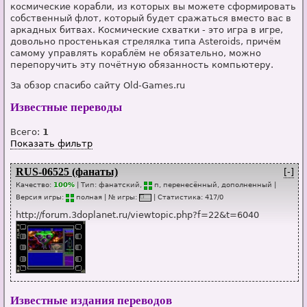
космические корабли, из которых вы можете сформировать
собственный флот, который будет сражаться вместо вас в
аркадных битвах. Космические схватки - это игра в игре,
довольно простенькая стрелялка типа Asteroids, причём
самому управлять кораблём не обязательно, можно
перепоручить эту почётную обязанность компьютеру.
За обзор спасибо сайту Old-Games.ru
Известные переводы
Всего:
1
Показать фильтр
RUS-06525 (фанаты)
[-]
Качество:
100%
| Тип:
фанатский,
п
, перенесённый, дополненный
|
Версия игры:
п
о
лная
| № игры:
|
Статистика
:
417
/
0
http://forum.3doplanet.ru/viewtopic.php?f=22&t=6040
Известные издания переводов