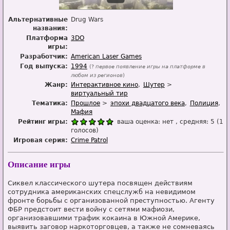
Альтернативные
Drug Wars
названия:
Платформа
3DO
игры:
Разработчик:
American Laser Games
Год выпуска:
1994
(?
первое появление игры на платформе в
любом из регионов
)
Жанр:
Интерактивное кино
Шутер
виртуальный тир
Тематика:
Прошлое
эпохи двадцатого века
Полиция
Мафия
Рейтинг игры:
ваша оценка:
нет
, средняя:
5
(
1
голосов)
Игровая серия:
Crime Patrol
Описание игры
Сиквел классического шутера посвящен действиям
сотрудника американских спецслужб на невидимом
фронте борьбы с организованной преступностью. Агенту
ФБР предстоит вести войну с сетями мафиози,
организовавшими трафик кокаина в Южной Америке,
выявить заговор наркоторговцев, а также не сомневаясь