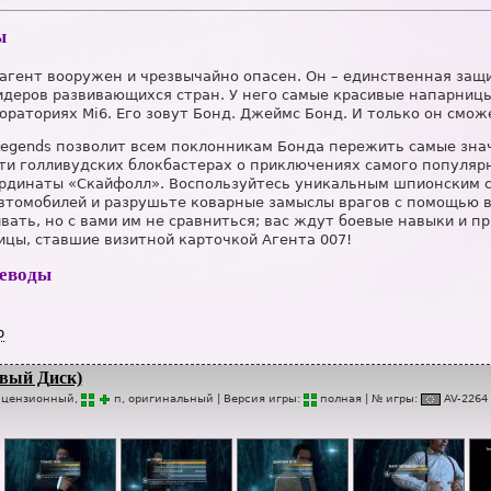
ы
агент вооружен и чрезвычайно опасен. Он – единственная защ
деров развивающихся стран. У него самые красивые напарницы
ораториях Mi6. Его зовут Бонд. Джеймс Бонд. И только он смо
 Legends позволит всем поклонникам Бонда пережить самые зн
ти голливудских блокбастерах о приключениях самого популярн
ординаты «Скайфолл». Воспользуйтесь уникальным шпионским с
втомобилей и разрушьте коварные замыслы врагов с помощью в
вать, но с вами им не сравниться; вас ждут боевые навыки и
ицы, ставшие визитной карточкой Агента 007!
реводы
р
вый Диск)
ицензионный,
п
, оригинальный
| Версия игры:
п
о
лная
| № игры:
AV-2264