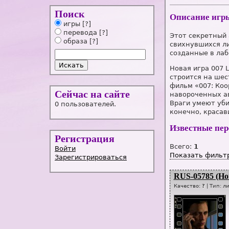
Поиск
Описание игр
игры
[?]
перевода
[?]
Этот секретный 
образа
[?]
свихнувшихся ли
созданные в лаб
Новая игра 007
строится на шес
фильм «007: Ко
Сейчас на сайте
навороченных а
Враги умеют уби
0 пользователей.
конечно, красав
Известные пе
Регистрация
Всего:
1
Войти
Показать фильт
Зарегистрироваться
RUS-05785 (Но
Качество:
?
| Тип:
л