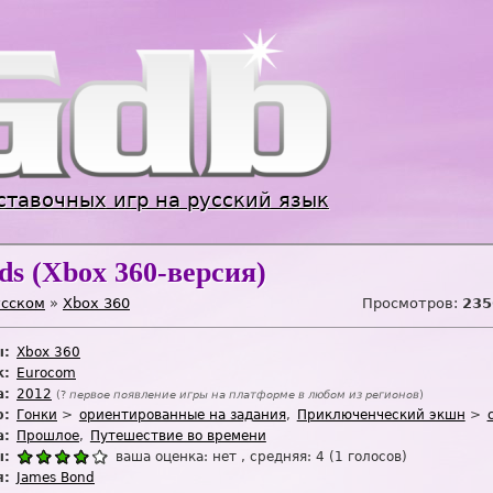
Jump to navigation
ставочных игр на русский язык
ds (Xbox 360-версия)
усском
»
Xbox 360
Просмотров:
235
ы:
Xbox 360
к:
Eurocom
а:
2012
(?
первое появление игры на платформе в любом из регионов
)
:
Гонки
ориентированные на задания
Приключенческий экшн
а:
Прошлое
Путешествие во времени
ы:
ваша оценка:
нет
, средняя:
4
(
1
голосов)
я:
James Bond