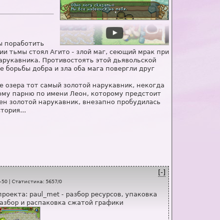
ы поработить
ии тьмы стоял Агито - злой маг, сеющий мрак при
арукавника. Противостоять этой дьявольской
 борьбы добра и зла оба мага повергли друг
е озера тот самый золотой нарукавник, некогда
му парню по имени Леон, которому предстоит
ден золотой нарукавник, внезапно пробудилась
тория...
[-]
-50
|
Статистика
:
5657
/
0
роекта: paul_met - разбор ресурсов, упаковка
разбор и распаковка сжатой графики