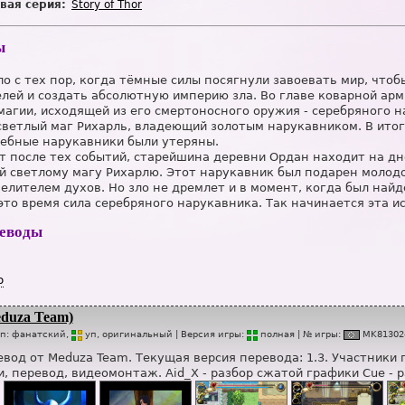
вая серия:
Story of Thor
ы
о с тех пор, когда тёмные силы посягнули завоевать мир, чтоб
елей и создать абсолютную империю зла. Во главе коварной арм
агии, исходящей из его смертоносного оружия - серебряного н
ветлый маг Рихарль, владеющий золотым нарукавником. В итоге
шебные нарукавники были утеряны.
т после тех событий, старейшина деревни Ордан находит на дн
 светлому магу Рихарлю. Этот нарукавник был подарен молодо
елителем духов. Но зло не дремлет и в момент, когда был най
то время сила серебряного нарукавника. Так начинается эта ис
реводы
р
duza Team)
ип:
фанатский,
уп
, оригинальный
| Версия игры:
п
о
лная
| № игры:
MK81302
вод от Meduza Team. Текущая версия перевода: 1.3. Участники п
, перевод, видеомонтаж. Aid_X - разбор сжатой графики Cue - 