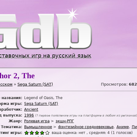
Jump to navigation
ставочных игр на русский язык
hor 2, The
усском
»
Sega Saturn (SAT)
Просмотров:
682
 названия:
Legend of Oasis, The
рма игры:
Sega Saturn (SAT)
зработчик:
Ancient
д выпуска:
1996
(?
первое появление игры на платформе в любом из регионов
Жанр:
Ролевая игра
экшн-РПГ
Тематика:
Вымышленное
фэнтезийное средневековье
Аниме
Пи
тинг игры:
ваша оценка:
нет
, средняя:
4
(
1
голосов)