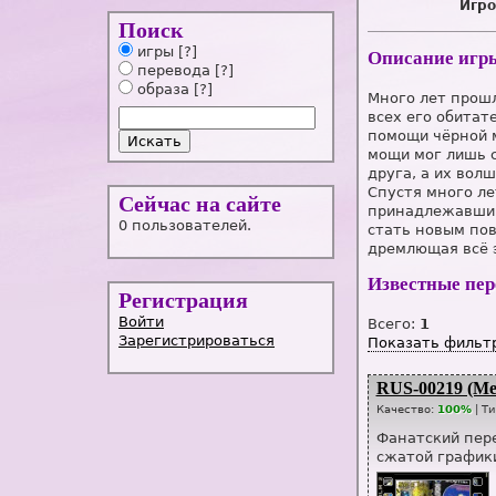
Игро
Поиск
игры
[?]
Описание игр
перевода
[?]
образа
[?]
Много лет прошл
всех его обитат
помощи чёрной м
мощи мог лишь с
друга, а их вол
Cпустя много ле
Сейчас на сайте
принадлежавший
0 пользователей.
стать новым пов
дремлющая всё э
Известные пе
Регистрация
Войти
Всего:
1
Зарегистрироваться
Показать фильт
RUS-00219 (Me
Качество:
100%
| Т
Фанатский пере
сжатой графики