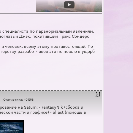
ию специалиста по паранормальным явлениям.
ноглазый Джэк, похитившим Грэйс Сондерс
 и человек, всему этому противостоящий. По
стерству разработчиков это не пошло в ущерб
[-]
H
|
Статистика
:
4045
/
8
вание на Saturn: - FantasyNik (сборка и
ской части и графике) - aliast (помощь в