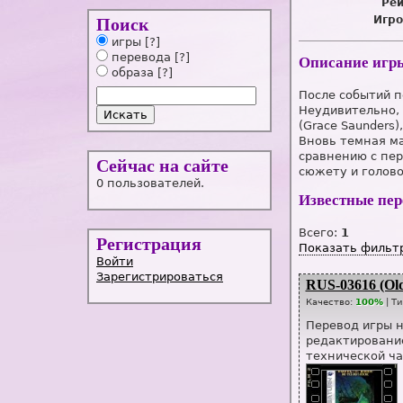
Рей
Игро
Поиск
игры
[?]
перевода
[?]
Описание игр
образа
[?]
После событий п
Неудивительно,
(Grace Saunders
Вновь темная ма
сравнению с пер
Сейчас на сайте
сюжету и голов
0 пользователей.
Известные пе
Всего:
1
Регистрация
Показать фильт
Войти
Зарегистрироваться
RUS-03616 (Ol
Качество:
100%
| Т
Перевод игры н
редактирование
технической час