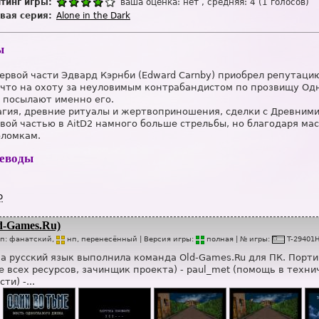
тинг игры:
ваша оценка:
нет
, средняя:
4
(
1
голосов)
вая серия:
Alone in the Dark
ы
ервой части Эдвард Кэрнби (Edward Carnby) приобрел репутац
 что на охоту за неуловимым контрабандистом по прозвищу Од
), посылают именно его.
гия, древние ритуалы и жертвоприношения, сделки с Древними
вой частью в AitD2 намного больше стрельбы, но благодаря ма
оломкам.
реводы
р
d-Games.Ru)
ип:
фанатский,
нп
, перенесённый
| Версия игры:
п
о
лная
| № игры:
T-29401
а русский язык выполнила команда Old-Games.Ru для ПК. Портиро
 всех ресурсов, зачинщик проекта) - paul_met (помощь в техниче
ти) -...