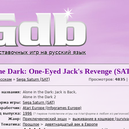
Jump to navigation
ставочных игр на русский язык
the Dark: One-Eyed Jack's Revenge (SA
усском
»
Sega Saturn (SAT)
Просмотров:
4835
|
 названия:
Alone in the Dark: Jack is Back
Alone in the Dark 2
рма игры:
Sega Saturn (SAT)
зработчик:
Atari Europe (Infogrames Europe)
д выпуска:
1996
(?
первое появление игры на платформе в любом из регионов
Жанр:
Приключенческий экшн
выживание в кошмаре (survival
Тематика:
Прошлое
девятнадцатый век в Европе