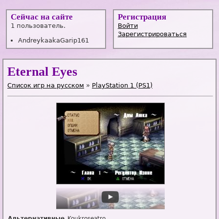
Сейчас на сайте
Регистрация
1 пользователь.
Войти
Зарегистрироваться
AndreykaakaGarip161
Eternal Eyes
Список игр на русском
»
PlayStation 1 (PS1)
Альтернативные
Koukroseatro