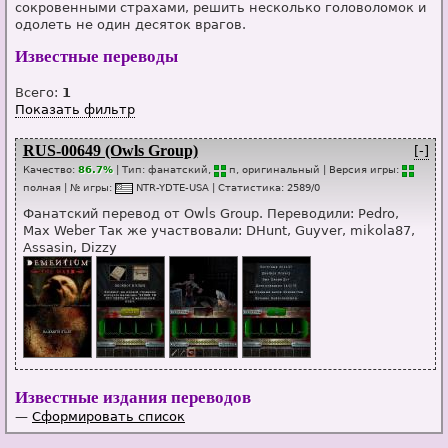
сокровенными страхами, решить несколько головоломок и
одолеть не один десяток врагов.
Известные переводы
Всего:
1
Показать фильтр
RUS-00649 (Owls Group)
[-]
Качество:
86.7%
| Тип:
фанатский,
п
, оригинальный
| Версия игры:
п
о
лная
| № игры:
NTR-YDTE-USA
|
Статистика
:
2589
/
0
Фанатский перевод от Owls Group. Переводили: Pedro,
Max Weber Так же участвовали: DHunt, Guyver, mikola87,
Assasin, Dizzy
Известные издания переводов
—
Сформировать список