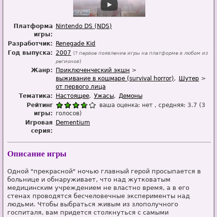
Платформа
Nintendo DS (NDS)
игры:
Разработчик:
Renegade Kid
Год выпуска:
2007
(?
первое появление игры на платформе в любом из
регионов
)
Жанр:
Приключенческий экшн
выживание в кошмаре (survival horror)
Шутер
от первого лица
Тематика:
Настоящее
Ужасы
Демоны
Рейтинг
ваша оценка:
нет
, средняя:
3.7
(
3
игры:
голосов)
Игровая
Dementium
серия:
Описание игры
Одной "прекрасной" ночью главный герой просыпается в
больнице и обнаруживает, что над жутковатым
медицинским учреждением не властно время, а в его
стенах проводятся бесчеловечные эксперименты над
людьми. Чтобы выбраться живым из злополучного
госпиталя, вам придется столкнуться с самыми