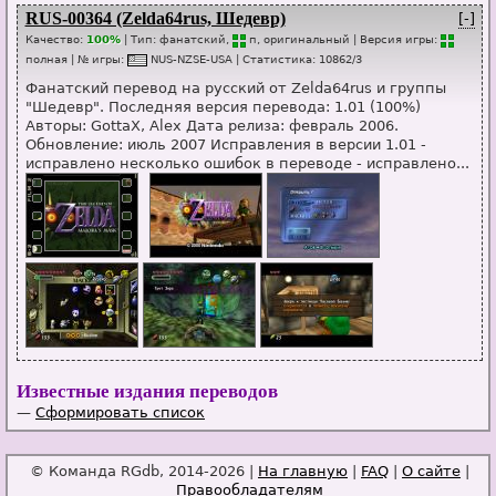
RUS-00364 (Zelda64rus, Шедевр)
[-]
Качество:
100%
| Тип:
фанатский,
п
, оригинальный
| Версия игры:
п
о
лная
| № игры:
NUS-NZSE-USA
|
Статистика
:
10862
/
3
Фанатский перевод на русский от Zelda64rus и группы
"Шедевр". Последняя версия перевода: 1.01 (100%)
Авторы: GottaX, Alex Дата релиза: февраль 2006.
Обновление: июль 2007 Исправления в версии 1.01 -
исправлено несколько ошибок в переводе - исправлено...
Известные издания переводов
—
Сформировать список
© Команда RGdb, 2014-2026 |
На главную
|
FAQ
|
О сайте
|
Правообладателям