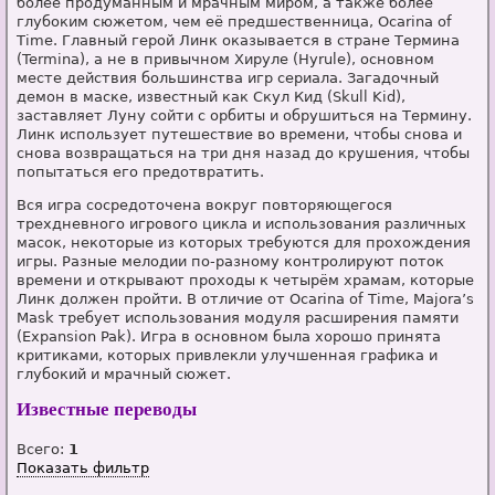
более продуманным и мрачным миром, а также более
глубоким сюжетом, чем её предшественница, Ocarina of
Time. Главный герой Линк оказывается в стране Термина
(Termina), а не в привычном Хируле (Hyrule), основном
месте действия большинства игр сериала. Загадочный
демон в маске, известный как Скул Кид (Skull Kid),
заставляет Луну сойти с орбиты и обрушиться на Термину.
Линк использует путешествие во времени, чтобы снова и
снова возвращаться на три дня назад до крушения, чтобы
попытаться его предотвратить.
Вся игра сосредоточена вокруг повторяющегося
трехдневного игрового цикла и использования различных
масок, некоторые из которых требуются для прохождения
игры. Разные мелодии по-разному контролируют поток
времени и открывают проходы к четырём храмам, которые
Линк должен пройти. В отличие от Ocarina of Time, Majora’s
Mask требует использования модуля расширения памяти
(Expansion Pak). Игра в основном была хорошо принята
критиками, которых привлекли улучшенная графика и
глубокий и мрачный сюжет.
Известные переводы
Всего:
1
Показать фильтр