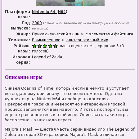
Платформа
Nintendo 64 (N64)
игры:
Год
2000
(?
первое появление игры на платформе в любом из
выпуска:
регионов
)
Жанр:
Приключенческий экшн
с элементами файтинга
Тематика:
Вымышленное
альтернативный мир
Рейтинг
ваша оценка:
нет
, средняя:
5
(
3
игры:
голосов)
Игровая
Legend of Zelda
серия:
Описание игры
Сиквел Ocarina of Time, который если в чём-то и уступает
легендарному оригиналу, то совсем немного. Одна из
лучших игр на Nintendo64 и вообще на консолях.
Прекрасная графика и невероятно интересный игровой
процесс запомнятся вам надолго. И готов поспорить, вы
ещё не раз вернётесь к этой игре. Описывать такие игры
бесполезно - в них надо играть.
Majora’s Mask — шестая часть серии видео игр The Legend of
Zelda и вторая 3D игра серии. Majora’s Mask отличается