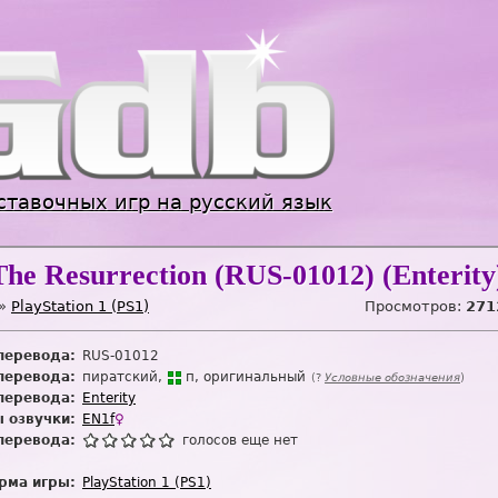
Jump to navigation
ставочных игр на русский язык
The Resurrection (RUS-01012) (Enterity
»
PlayStation 1 (PS1)
Просмотров:
271
перевода:
RUS-01012
перевода:
пиратский
п
оригинальный
(?
Условные обозначения
)
перевода:
Enterity
 озвучки:
EN1f
♀
перевода:
голосов еще нет
рма игры:
PlayStation 1 (PS1)