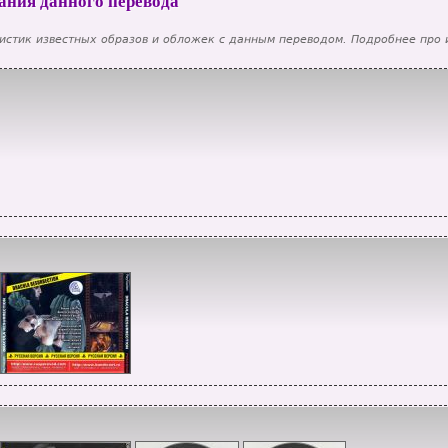
ания данного перевода
истик известных образов и обложек с данным переводом. Подробнее про