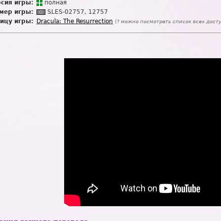
сия игры:
п
о
лная
мер игры:
SL
E
S-02757, 12757
ицу игры:
Dracula: The Resurrection
(?
можно посмотреть список всех дост