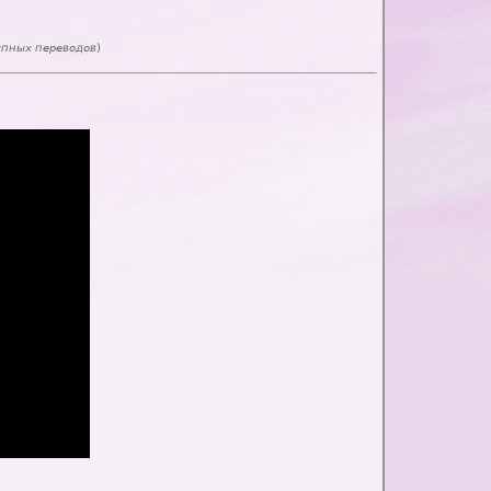
упных переводов
)