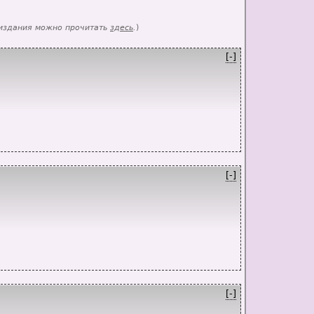
 издания можно прочитать
здесь
.
)
[-]
[-]
[-]