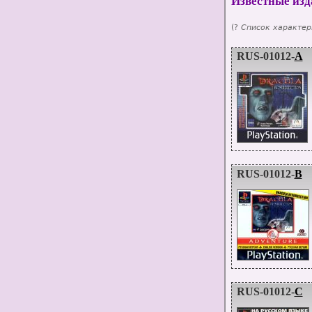
Известные изд
(?
Список характер
RUS-01012-
A
RUS-01012-
B
RUS-01012-
C