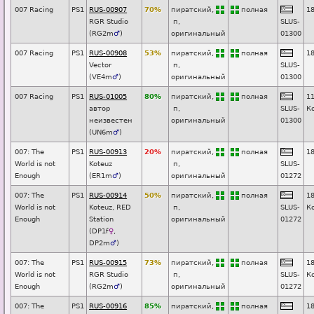
007 Racing
PS1
RUS-00907
70%
пиратский,
п
о
лная
1
RGR Studio
п
,
SL
U
S-
(
RG2m
♂
)
оригинальный
01300
007 Racing
PS1
RUS-00908
53%
пиратский,
п
о
лная
1
Vector
п
,
SL
U
S-
(
VE4m
♂
)
оригинальный
01300
007 Racing
PS1
RUS-01005
80%
пиратский,
п
о
лная
1
автор
п
,
SL
U
S-
К
неизвестен
оригинальный
01300
(
UN6m
♂
)
007: The
PS1
RUS-00913
20%
пиратский,
п
о
лная
1
World is not
Koteuz
п
,
SL
U
S-
Enough
(
ER1m
♂
)
оригинальный
01272
007: The
PS1
RUS-00914
50%
пиратский,
п
о
лная
1
World is not
Koteuz, RED
п
,
SL
U
S-
К
Enough
Station
оригинальный
01272
(
DP1f
♀
,
DP2m
♂
)
007: The
PS1
RUS-00915
73%
пиратский,
п
о
лная
1
World is not
RGR Studio
п
,
SL
U
S-
К
Enough
(
RG2m
♂
)
оригинальный
01272
007: The
PS1
RUS-00916
85%
пиратский,
п
о
лная
1