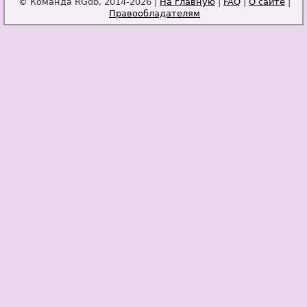
© Команда RGdb, 2014-2026 |
На главную
|
FAQ
|
О сайте
|
Правообладателям