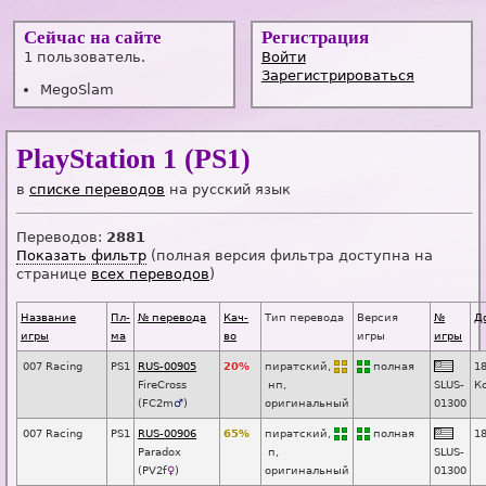
Сейчас на сайте
Регистрация
1 пользователь.
Войти
Зарегистрироваться
MegoSlam
PlayStation 1 (PS1)
в
списке переводов
на русский язык
Переводов:
2881
Показать фильтр
(полная версия фильтра доступна на
странице
всех переводов
)
Название
Пл-
№ перевода
Кач-
Тип перевода
Версия
№
Д
игры
ма
во
игры
игры
007 Racing
PS1
RUS-00905
20%
пиратский,
п
о
лная
1
FireCross
нп
,
SL
U
S-
К
(
FC2m
♂
)
оригинальный
01300
007 Racing
PS1
RUS-00906
65%
пиратский,
п
о
лная
1
Paradox
п
,
SL
U
S-
(
PV2f
♀
)
оригинальный
01300