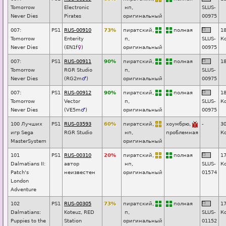
Tomorrow
Electronic
нп
,
SL
U
S-
Never Dies
Pirates
оригинальный
00975
007:
PS1
RUS-00910
73%
пиратский,
п
о
лная
1
Tomorrow
Enterity
п
,
SL
U
S-
К
Never Dies
(
EN1f
♀
)
оригинальный
00975
007:
PS1
RUS-00911
90%
пиратский,
п
о
лная
1
Tomorrow
RGR Studio
п
,
SL
U
S-
Never Dies
(
RG2m
♂
)
оригинальный
00975
007:
PS1
RUS-00912
90%
пиратский,
п
о
лная
1
Tomorrow
Vector
п
,
SL
U
S-
К
Never Dies
(
VE5m
♂
)
оригинальный
00975
100 Лучших
PS1
RUS-03593
60%
пиратский,
хоумбрю,
-
3
игр Sega
RGR Studio
нп
,
пробл
е
мная
К
MasterSystem
оригинальный
101
PS1
RUS-00310
20%
пиратский,
п
о
лная
1
Dalmatians II:
автор
нп
,
SL
U
S-
К
Patch's
неизвестен
оригинальный
01574
London
Adventure
102
PS1
RUS-00305
73%
пиратский,
п
о
лная
1
Dalmatians:
Koteuz, RED
п
,
SL
U
S-
К
Puppies to the
Station
оригинальный
01152