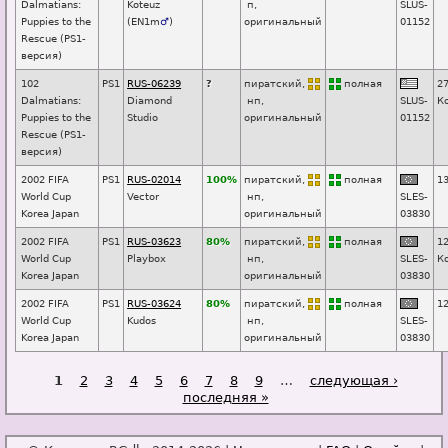
Dalmatians:
Koteuz
п
,
SL
U
S-
Puppies to the
(
EN1m
♂
)
оригинальный
01152
Rescue (PS1-
версия)
102
PS1
RUS-06239
?
пиратский,
п
о
лная
2
Dalmatians:
Diamond
нп
,
SLUS-
К
Puppies to the
Studio
оригинальный
01152
Rescue (PS1-
версия)
2002 FIFA
PS1
RUS-02014
100%
пиратский,
п
о
лная
1
World Cup
Vector
нп
,
SL
E
S-
Korea Japan
оригинальный
03830
2002 FIFA
PS1
RUS-03623
80%
пиратский,
п
о
лная
1
World Cup
Playbox
нп
,
SL
E
S-
К
Korea Japan
оригинальный
03830
2002 FIFA
PS1
RUS-03624
80%
пиратский,
п
о
лная
1
World Cup
Kudos
нп
,
SL
E
S-
Korea Japan
оригинальный
03830
Страницы
1
2
3
4
5
6
7
8
9
…
следующая ›
последняя »