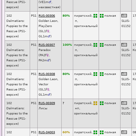
Rescue (PS1-
(
VE1m
♂
,
версия)
неизвестная)
102
PS1
RUS-00306
80%
пиратский,
п
о
лная
1
Dalmatians:
Golden Leon,
п
,
SL
U
S-
Puppies to the
PlayZero
оригинальный
01152
Rescue (PS1-
(
GL1f
♀
,
версия)
GL1m
♂
)
102
PS1
RUS-00307
100%
пиратский,
п
о
лная
1
Dalmatians:
Paradox
п
,
SL
U
S-
К
Puppies to the
(
PA2f
♀
,
оригинальный
01152
Rescue (PS1-
PA2m
♂
)
версия)
102
PS1
RUS-00308
80%
пиратский,
п
о
лная
1
Dalmatians:
Golden Leon,
п
,
SL
U
S-
К
Puppies to the
Vector
оригинальный
01152
Rescue (PS1-
(
GL1f
♀
,
версия)
GL1m
♂
)
102
PS1
RUS-00309
?
пиратский,
п
о
лная
1
Dalmatians:
Лисы
нп
,
SLUS-
К
Puppies to the
оригинальный
01152
Rescue (PS1-
версия)
102
PS1
RUS-04003
60%
пиратский,
п
о
лная
0