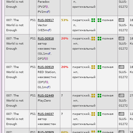
World is not
Paradox
п
,
SL
U
S-
Enough
(
PV2f
♀
,
оригинальный
01272
PV2m
♂
)
007: The
PS1
RUS-00917
53%
пиратский,
п
о
лная
1
World is not
Vector
п
,
SL
U
S-
К
Enough
(
VE5m
♂
)
оригинальный
01272
007: The
PS1
RUS-00918
20%
пиратский,
п
о
лная
1
World is not
автор
нп
,
SL
U
S-
К
Enough
неизвестен
оригинальный
01272
(
GL1m
♂
,
DP1f
♀
)
007: The
PS1
RUS-00919
20%
пиратский,
п
о
лная
1
World is not
RED Station,
нп
,
SL
U
S-
К
Enough
неизвестно
оригинальный
01272
(
DP1f
♀
,
GL1m
♂
)
007: The
PS1
RUS-02449
?
пиратский,
п
о
лная
2
World is not
PlayZero
нп
,
SL
U
S-
Enough
оригинальный
01272
007: The
PS1
RUS-04037
?
пиратский,
п
о
лная
1
World is not
автор
нп
,
SL
U
S-
К
Enough
неизвестен
оригинальный
01272
007:
PS1
RUS-00909
60%
пиратский,
п
о
лная
1