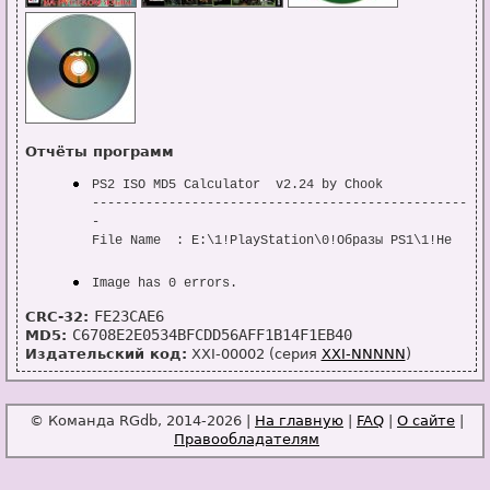
Отчёты программ
PS2 ISO MD5 Calculator  v2.24 by Chook

-------------------------------------------------
-

File Name  : E:\1!PlayStation\0!Образы PS1\1!Не 
готовые\Alien Resurrection [SLUS-00633] 
[Paradox]\Обложки\ALIEN_RESURRECTION track 01 
Image has 0 errors.
MODE2-2352.tao

FE23CAE6
File Size  : 270 392 976

CRC-32:
C6708E2E0534BFCDD56AFF1B14F1EB40
Image Mode : CD Mode 2 Form 1 

MD5:
Size Error : LOST 27885 SECTORS!

Издательский код:
XXI-00002 (серия
XXI-NNNNN
)
VERY BAD IMAGE! LOST 27885 REAL SECTORS WITH GAME 
DATA!

© Команда RGdb, 2014-2026 |
На главную
|
FAQ
|
О сайте
|
Правообладателям
-------------------------------------------------
-

Created On : 29.06.0000
