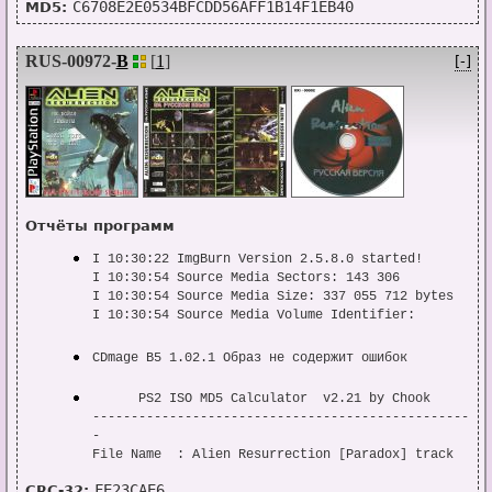
C6708E2E0534BFCDD56AFF1B14F1EB40
MD5:
Image Mode : CD Mode 2 Form 1 

ZERO SECTORS: 153

Size Error : LOST 27885 SECTORS!

=================================================
-------------------------------------------------
=
RUS-00972-
B
[
1
]
[-]
-

Created On : 29.06.0000

Application: PLAYSTATION                     

Volume     : ALIEN_RESURRECTION              

Publisher  : FOX                             

-------------------------------------------------
-

Sony ID    : SLUS-00633

Version    : 

Отчёты программ
Region     :        America

Sony LOGO  : Edited Image

I 10:30:22 ImgBurn Version 2.5.8.0 started!

-------------------------------------------------
I 10:30:54 Source Media Sectors: 143 306

-

I 10:30:54 Source Media Size: 337 055 712 bytes

TRIM MD5 : 62fbe27d738ec2fed62ad2a99e64f624

I 10:30:54 Source Media Volume Identifier: 
FILE MD5 : ccfb09ce4b18f26ba95dbaf428857bd7

ALIEN_RESURRECTION

4 REDUMP : c6708e2e0534bfcdd56aff1b14f1eb40

I 10:30:54 Source Media Application Identifier: 
CDmage B5 1.02.1 Образ не содержит ошибок
-------------------------------------------------
PLAYSTATION

-

I 10:30:54 Source Media File System(s): ISO9660

      PS2 ISO MD5 Calculator  v2.21 by Chook

DATA SECTORS: 114661   SIZE: 0x101307F0

I 10:30:54 Read Speed (Data/Audio): 4x / 4x

-------------------------------------------------
ZERO SECTORS: 302

I 10:30:54 Destination File: I:\1\Alien 
-

=============================================
Resurrection [Paradox]\cd\Alien Resurrection 
File Name  : Alien Resurrection [Paradox] track 
[Paradox].bin

01 MODE2-2352.iso

I 10:30:54 Destination Free Space: 15 474 147 328 
FE23CAE6
CRC-32:
File Size  : 270 392 976
