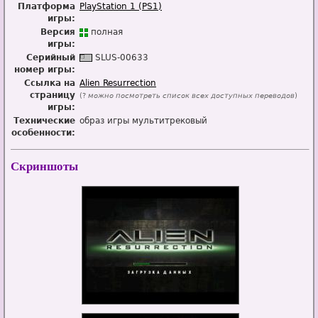
Платформа
PlayStation 1 (PS1)
игры:
Версия
п
о
лная
игры:
Серийный
SL
U
S-00633
номер игры:
Ссылка на
Alien Resurrection
страницу
(?
можно посмотреть список всех доступных переводов
)
игры:
Технические
образ игры мультитрековый
особенности:
Скриншоты