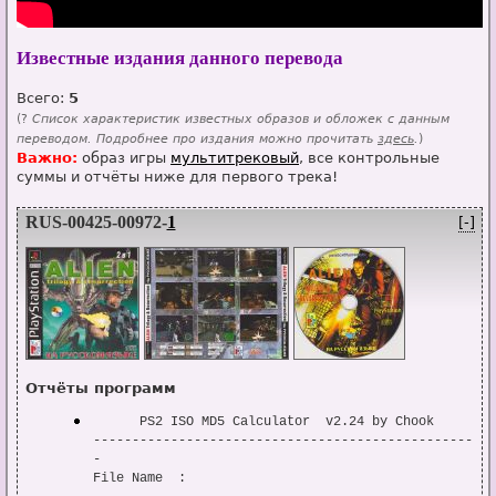
Известные издания данного перевода
Всего:
5
(?
Список характеристик известных образов и обложек с данным
переводом. Подробнее про издания можно прочитать
здесь
.
)
Важно:
образ игры
мультитрековый
, все контрольные
суммы и отчёты ниже для первого трека!
RUS-00425-00972-
1
[-]
Отчёты программ
      PS2 ISO MD5 Calculator  v2.24 by Chook

-------------------------------------------------
-

File Name  : 