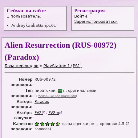
Сейчас на сайте
Регистрация
1 пользователь.
Войти
Зарегистрироваться
AndreykaakaGarip161
Alien Resurrection (RUS-00972)
(Paradox)
База переводов
»
PlayStation 1 (PS1)
Номер
RUS-00972
перевода:
Тип
пиратский
п
оригинальный
перевода:
(?
Условные обозначения
)
Авторы
Paradox
перевода:
Актёры
PV2f
♀
PV2m
♂
озвучки:
Качество
ваша оценка:
нет
, средняя:
4.5
(
2
перевода:
голосов)