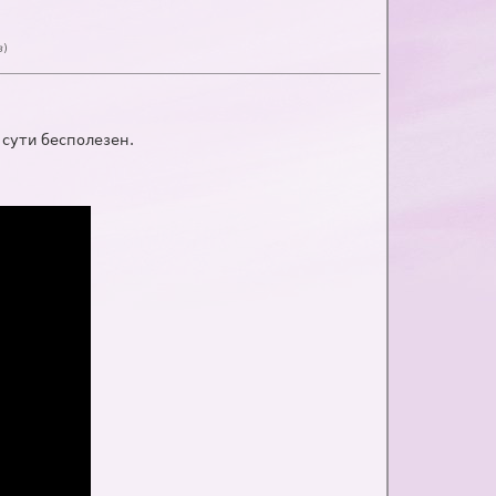
в
)
 сути бесполезен.