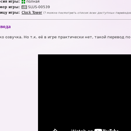
сия игры:
п
о
лная
мер игры:
SL
U
S-00539
ицу игры:
Clock Tower
(?
можно посмотреть список всех доступных переводо
евода
о озвучка. Но т.к. её в игре практически нет, такой перевод по