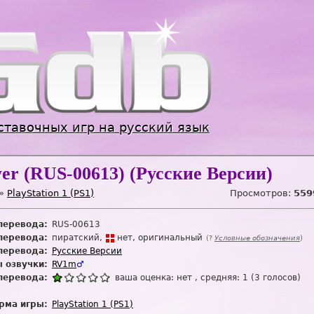
Jump to navigation
ставочных игр на русский язык
er (RUS-00613) (Русские Версии)
»
PlayStation 1 (PS1)
Просмотров:
559
перевода:
RUS-00613
перевода:
пиратский
нет
оригинальный
(?
Условные обозначения
)
перевода:
Русские Версии
 озвучки:
RV1m
♂
перевода:
ваша оценка:
нет
, средняя:
1
(
3
голосов)
рма игры:
PlayStation 1 (PS1)