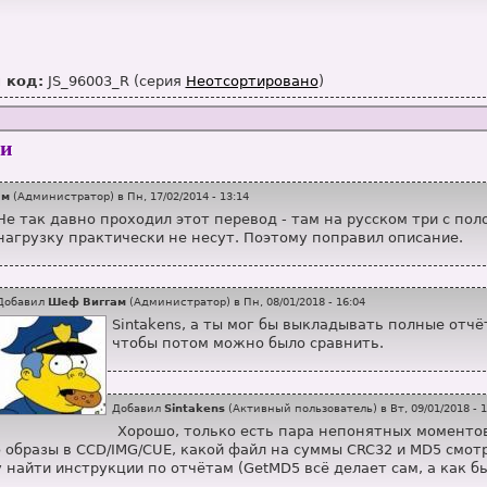
--------------------------------------------

3:53 Reading Session 1 of 1... (1 Track, LBA: 0 - 269124)

D5 : 3d63804194702f8291edbfc13200380d

3:53 Reading Track 1 of 1... (MODE2/FORM1/2352, LBA: 0 - 269124)

D5 : a221e249b564f209ec3f48b2081c2fbe

3:05 Exporting Graph Data...

D5 : 9e6c35a4670575cf416234463c4cc270

3:05 Graph Data File: E:\Downloads\ImgBurn - копия\Graph Data Fi
MP : 0472f1dc741bc85dc880eb64cb7ceab3

 код:
JS_96003_R (серия
Неотсортировано
)
3_N-A.ibg

--------------------------------------------

3:05 Export Successfully Completed!

ECTORS: 268975   SIZE: 0x25B527D0

3:05 Operation Successfully Completed! - Duration: 00:09:29

ECTORS: 268825   SIZE: 0x25AFC5B0

ии
3:05 Average Read Rate: 1 086 KiB/s (5.5x) - Maximum Read Rate: 
CTORS: 268334

CTORS: 300

============================================
ам
(
Администратор
) в
Пн, 17/02/2014 - 13:14
Не так давно проходил этот перевод - там на русском три с по
нагрузку практически не несут. Поэтому поправил описание.
Добавил
Шеф Виггам
(
Администратор
) в
Пн, 08/01/2018 - 16:04
Sintakens, а ты мог бы выкладывать полные отчё
чтобы потом можно было сравнить.
Добавил
Sintakens
(
Активный пользователь
) в
Вт, 09/01/2018 - 
Хорошо, только есть пара непонятных моменто
ю образы в CCD/IMG/CUE, какой файл на суммы CRC32 и MD5 смот
гу найти инструкции по отчётам (GetMD5 всё делает сам, а как 