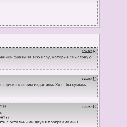
les\TSSTcorp_CDDVDW_SN-208BB_SC00_24-ИЮНЬ-2022-
1 611 KiB/s (8.1x)
[-]
ССЫЛКА
ловиной фразы за всю игру, которые смысловую
[-]
ССЫЛКА
ты диска к своим изданиям. Хотя бы суммы,
17:18
[-]
ССЫЛКА
в:
реть?
быть с остальными двумя программами?)