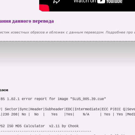
ания данного перевода
истик известных образов и обложек с данным переводом. Подробнее про
рамм
 B5 1.02.1 error report for image "SLUS_005.39.cue"

#| Sector|Sync|Header|Subheader|EDC|Intermediate|ECC P|ECC Q|Seve
MOVIE.STR"

MOVIE.STR"

--------------------------------------------
