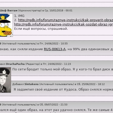
Шеф Виггам
(
Администратор
) в
Ср, 10/01/2018 - 00:01
1. IMG
2.
http://rgdb.info/forum/raznye-instrukcii/kak-proverit-obra
http://rgdb.info/forum/raznye-instrukcii/kak-sozdat-obraz-ig
Если ещё вопросы, спрашивай.
3
(
Активный пользователь
) в
Пт, 24/06/2022 - 10:55
знаю, как сняли издание
RUS-00613-A
, на 99% два одинаковых ди
авил
DruchaPucha
(
Редактор
) в
Пт, 24/06/2022 - 11:23
По сети бродит только мой образ. Я у кого-то брал диск в
Добавил
Sintakens
(
Активный пользователь
) в
Сб, 25/06/2022 - 18:12
Я задампил своё издание от Кудоса. Образ снялся норм
3
(
Активный пользователь
) в
Сб, 09/07/2022 - 21:53
ался ещё один образ, на этот раз удачно снялся. Те же самые 