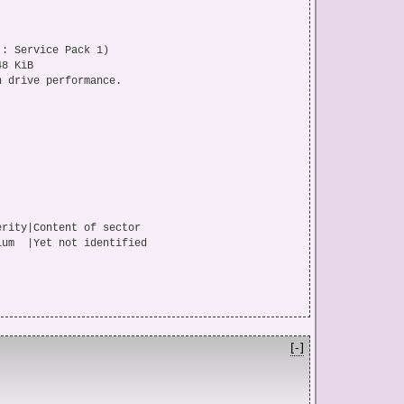
: Service Pack 1)

8 KiB

 drive performance.

)

TAPI)

rity|Content of sector

CLOCKTOWER.BIN

[-]
 KiB) (109 135,43 MiB) (106,58 GiB)
