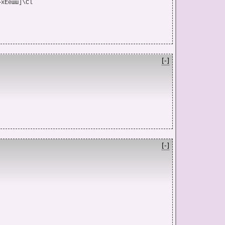
хЁёшш]\Cl

[-]
[-]