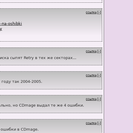
[-]
ССЫЛКА
z-na-oshibki
ry
[-]
ССЫЛКА
ска сыпят Retry в тех же секторах...
[-]
ССЫЛКА
 году так 2004-2005.
[-]
ССЫЛКА
ально, но CDmage выдал те же 4 ошибки.
[-]
ССЫЛКА
4 ошибки в CDmage.