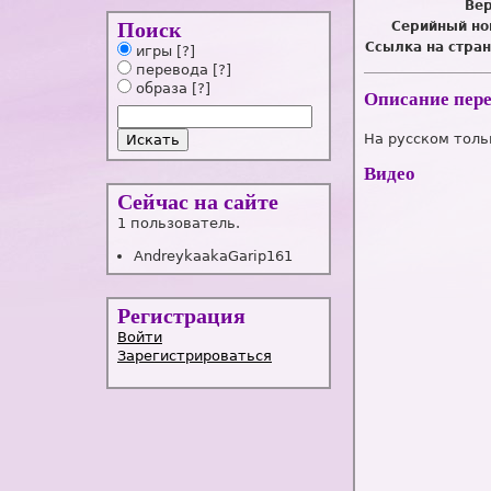
Вер
Поиск
Серийный но
Ссылка на стран
игры
[?]
перевода
[?]
образа
[?]
Описание пер
На русском тольк
Видео
Сейчас на сайте
1 пользователь.
AndreykaakaGarip161
Регистрация
Войти
Зарегистрироваться