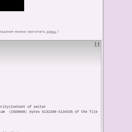
 издания можно прочитать
здесь
.
)
[-]
rity|Content of sector
