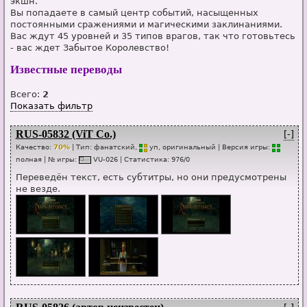
экшн.
Вы попадаете в самый центр событий, насыщенных
постоянными сражениями и магическими заклинаниями.
Вас ждут 45 уровней и 35 типов врагов, так что готовьтесь
- вас ждет Забытое Королевство!
Известные переводы
Всего:
2
Показать фильтр
RUS-05832 (ViT Co.)
[-]
Качество:
70%
| Тип:
фанатский,
уп
, оригинальный
| Версия игры:
п
о
лная
| № игры:
VU-026
|
Статистика
:
976
/
0
Переведён текст, есть субтитры, но они предусмотрены
не везде.