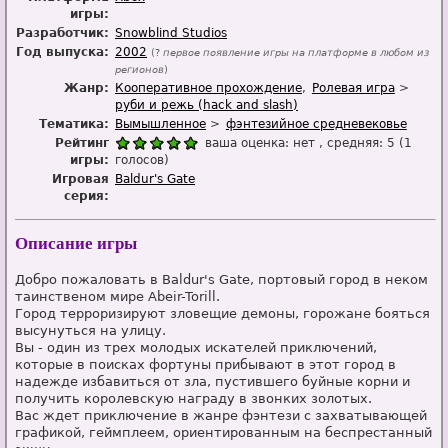
игры:
Разработчик:
Snowblind Studios
Год выпуска:
2002
(?
первое появление игры на платформе в любом из
регионов
)
Жанр:
Кооперативное прохождение
Ролевая игра
руби и режь (hack and slash)
Тематика:
Вымышленное
фэнтезийное средневековье
Рейтинг
ваша оценка:
нет
, средняя:
5
(
1
игры:
голосов)
Игровая
Baldur's Gate
серия:
Описание игры
Добро пожаловать в Baldur's Gate, портовый город в неком
таинственом мире Abeir-Torill.
Город терроризируют зловещие демоны, горожане бояться
высунуться на улицу.
Вы - один из трех молодых искателей приключений,
которые в поисках фортуны прибывают в этот город в
надежде избавиться от зла, пустившего буйные корни и
получить королевскую награду в звонких золотых.
Вас ждет приключение в жанре фэнтези с захватывающей
графикой, геймплеем, ориентированным на беспрестанный