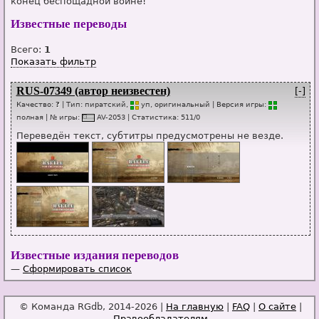
конец беспощадной войне!
Известные переводы
Всего:
1
Показать фильтр
RUS-07349 (автор неизвестен)
[-]
Качество:
?
| Тип:
пиратский,
уп
, оригинальный
| Версия игры:
п
о
лная
| № игры:
AV-2053
|
Статистика
:
511
/
0
Переведён текст, субтитры предусмотрены не везде.
Известные издания переводов
—
Сформировать список
© Команда RGdb, 2014-2026 |
На главную
|
FAQ
|
О сайте
|
Правообладателям