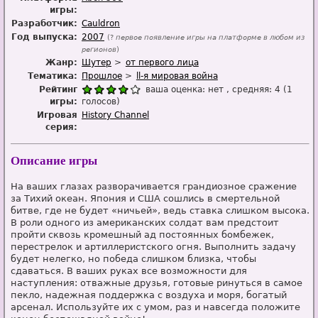
игры:
Разработчик:
Cauldron
Год выпуска:
2007
(?
первое появление игры на платформе в любом из
регионов
)
Жанр:
Шутер
от первого лица
Тематика:
Прошлое
ll-я мировая война
Рейтинг
ваша оценка:
нет
, средняя:
4
(
1
игры:
голосов)
Игровая
History Channel
серия:
Описание игры
На ваших глазах разворачивается грандиозное сражение
за Тихий океан. Япония и США сошлись в смертельной
битве, где не будет «ничьей», ведь ставка слишком высока.
В роли одного из американских солдат вам предстоит
пройти сквозь кромешный ад постоянных бомбежек,
перестрелок и артиллеристского огня. Выполнить задачу
будет нелегко, но победа слишком близка, чтобы
сдаваться. В ваших руках все возможности для
наступления: отважные друзья, готовые ринуться в самое
пекло, надежная поддержка с воздуха и моря, богатый
арсенал. Используйте их с умом, раз и навсегда положите