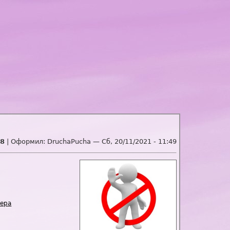
8
| Оформил:
DruchaPucha
—
Сб, 20/11/2021 - 11:49
ера