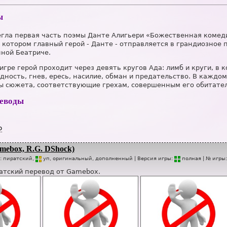
ы
егла первая часть поэмы Данте Алигьери «Божественная комедия»
в котором главный герой - Данте - отправляется в грандиозное
ной Беатриче.
в игре герой проходит через девять кругов Ада: лимб и круги, в
дность, гнев, ересь, насилие, обман и предательство. В каждом
ты сюжета, соответствующие грехам, совершенным его обитате
реводы
р
mebox, R.G. DShock)
п:
пиратский,
уп
, оригинальный, дополненный
| Версия игры:
п
о
лная
| № игры
атский перевод от Gamebox.