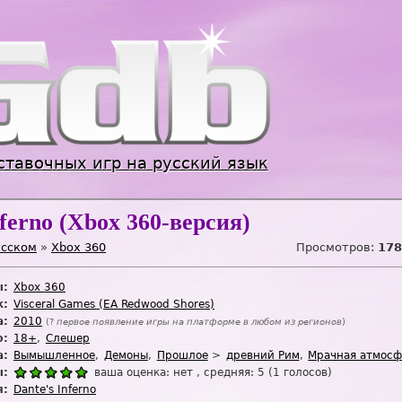
Jump to navigation
ставочных игр на русский язык
nferno (Xbox 360-версия)
усском
»
Xbox 360
Просмотров:
178
ы:
Xbox 360
к:
Visceral Games (EA Redwood Shores)
а:
2010
(?
первое появление игры на платформе в любом из регионов
)
:
18+
Слешер
а:
Вымышленное
Демоны
Прошлое
древний Рим
Мрачная атмосф
ы:
ваша оценка:
нет
, средняя:
5
(
1
голосов)
я:
Dante's Inferno