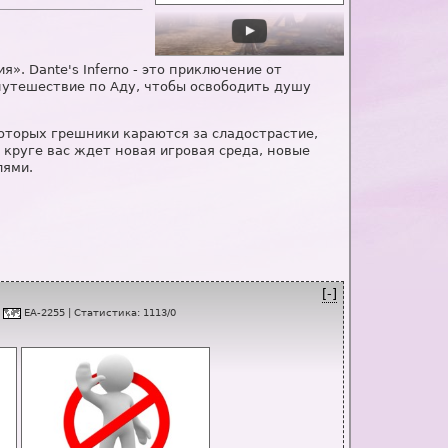
. Dante's Inferno - это приключение от
 путешествие по Аду, чтобы освободить душу
 которых грешники караются за сладострастие,
 круге вас ждет новая игровая среда, новые
лями.
[-]
:
EA-2255
|
Статистика
:
1113
/
0