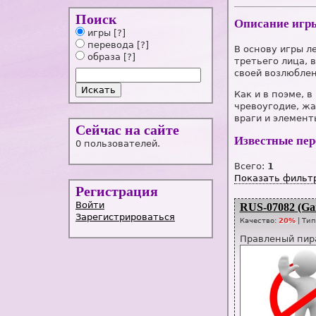
Поиск
Описание игр
игры
[?]
перевода
[?]
В основу игры л
образа
[?]
третьего лица, 
своей возлюблен
Как и в поэме, 
чревоугодие, жа
враги и элемен
Сейчас на сайте
Известные пе
0 пользователей.
Всего:
1
Показать фильт
Регистрация
Войти
RUS-07082 (Ga
Зарегистрироваться
Качество:
20%
| Ти
Правленый пир