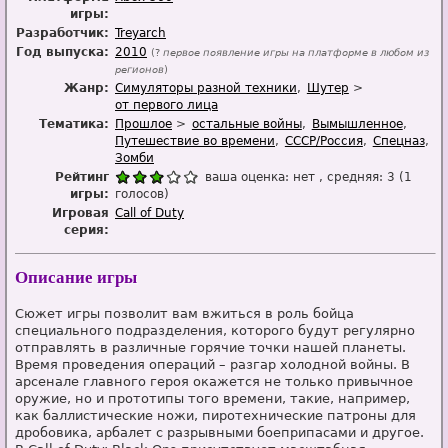
игры:
Разработчик:
Treyarch
Год выпуска:
2010
(?
первое появление игры на платформе в любом из
регионов
)
Жанр:
Симуляторы разной техники
Шутер
от первого лица
Тематика:
Прошлое
остальные войны
Вымышленное
Путешествие во времени
СССР/Россия
Спецназ
Зомби
Рейтинг
ваша оценка:
нет
, средняя:
3
(
1
игры:
голосов)
Игровая
Call of Duty
серия:
Описание игры
Сюжет игры позволит вам вжиться в роль бойца
специального подразделения, которого будут регулярно
отправлять в различные горячие точки нашей планеты.
Время проведения операций – разгар холодной войны. В
арсенале главного героя окажется не только привычное
оружие, но и прототипы того времени, такие, например,
как баллистические ножи, пиротехнические патроны для
дробовика, арбалет с разрывными боеприпасами и другое.