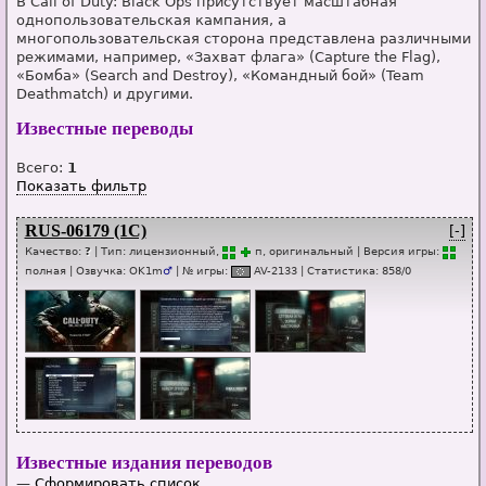
В Call of Duty: Black Ops присутствует масштабная
однопользовательская кампания, а
многопользовательская сторона представлена различными
режимами, например, «Захват флага» (Capture the Flag),
«Бомба» (Search and Destroy), «Командный бой» (Team
Deathmatch) и другими.
Известные переводы
Всего:
1
Показать фильтр
RUS-06179 (1С)
[-]
Качество:
?
| Тип:
лицензионный,
п
, оригинальный
| Версия игры:
п
о
лная
| Озвучка:
OK1m
♂
| № игры:
AV-2133
|
Статистика
:
858
/
0
Известные издания переводов
—
Сформировать список