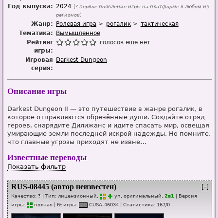
Год выпуска:
2024
(?
первое появление игры на платформе в любом из
регионов
)
Жанр:
Ролевая игра
рогалик
тактическая
Тематика:
Вымышленное
Рейтинг
голосов еще нет
игры:
Игровая
Darkest Dungeon
серия:
Описание игры
Darkest Dungeon II — это путешествие в жанре рогалик, в
которое отправляются обречённые души. Создайте отряд
героев, снарядите Дилижанс и идите спасать мир, освещая
умирающие земли последней искрой надежды. Но помните,
что главные угрозы приходят не извне…
Известные переводы
Показать фильтр
RUS-08445 (автор неизвестен)
[-]
Качество:
?
| Тип:
лицензионный,
уп
, оригинальный,
2в1
| Версия
игры:
п
о
лная
| № игры:
CUSA-46034
|
Статистика
:
167
/
0