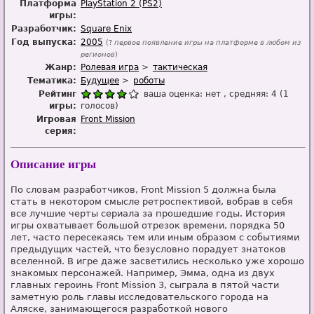
Платформа
PlayStation 2 (PS2)
игры:
Разработчик:
Square Enix
Год выпуска:
2005
(?
первое появление игры на платформе в любом из
регионов
)
Жанр:
Ролевая игра
тактическая
Тематика:
Будущее
роботы
Рейтинг
ваша оценка:
нет
, средняя:
4
(
1
игры:
голосов)
Игровая
Front Mission
серия:
Описание игры
По словам разработчиков, Front Mission 5 должна была
стать в некотором смысле ретроспективой, вобрав в себя
все лучшие черты сериала за прошедшие годы. История
игры охватывает большой отрезок времени, порядка 50
лет, часто пересекаясь тем или иным образом с событиями
предыдущих частей, что безусловно порадует знатоков
вселенной. В игре даже засветились несколько уже хорошо
знакомых персонажей. Например, Эмма, одна из двух
главных героинь Front Mission 3, сыграла в пятой части
заметную роль главы исследовательского города на
Аляске, занимающегося разработкой нового