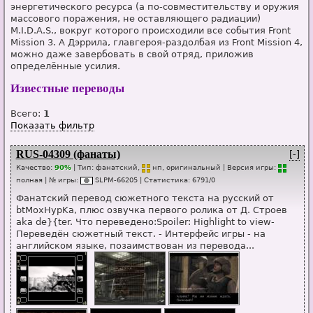
энергетического ресурса (а по-совместительству и оружия
массового поражения, не оставляющего радиации)
M.I.D.A.S., вокруг которого происходили все события Front
Mission 3. А Дэррила, главгероя-раздолбая из Front Mission 4,
можно даже завербовать в свой отряд, приложив
определённые усилия.
Известные переводы
Всего:
1
Показать фильтр
RUS-04309 (фанаты)
[-]
Качество:
90%
| Тип:
фанатский,
нп
, оригинальный
| Версия игры:
п
о
лная
| № игры:
SL
P
M-66205
|
Статистика
:
6791
/
0
Фанатский перевод сюжетного текста на русский от
btMoxHypKa, плюс озвучка первого ролика от Д. Строев
aka de}{ter. Что переведено:Spoiler: Highlight to view-
Переведён сюжетный текст. - Интерфейс игры - на
английском языке, позаимствован из перевода...