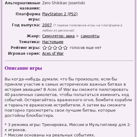
Альтернативные
Zero Shikikan Josentoki
названия:
Платформа
PlayStation 2 (PS2)
игры:
Год выпуска:
2007
(?
первое появление игры на платформе в
любом из регионов
)
Жанр:
Симулятор: авиа
самолёты
Тематика:
Настоящее
Рейтинг игры:
голосов еще нет
Игровая серия:
Aces of War
Описание игры
Вы когда-нибудь думали, что бы произошло, если бы
приняли участие в самых исторических важных битвах в
история авиации? В Aces of War вы сможете пилотировать
40 различных самолетов, чтобы попытаться изменить ход
событий. Остерегайтесь вражеского огня, бомбите корабли
и тараньте вражеские истребители. А затем вы сможете
повторно просмотреть свои лучшие битвы, которые
достойны блокбастера.
* 3 режима игры: Тренировка, Миссии и Мультиплеер для 2-
х игроков.
* Миссии основаны на реальных событиях.