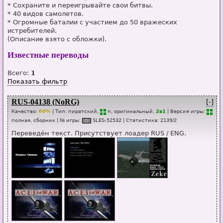
* Сохраните и переигрывайте свои битвы.
* 40 видов самолетов.
* Огромные баталии с участием до 50 вражеских
истребителей.
(Описание взято с обложки).
Известные переводы
Всего:
1
Показать фильтр
RUS-04138 (NoRG)
[-]
Качество:
60%
| Тип:
пиратский,
п
, оригинальный,
2в1
| Версия игры:
п
о
лная, сборник
| № игры:
SL
E
S-52532
|
Статистика
:
2139
/
2
Переведён текст. Присутствует лоадер RUS / ENG.