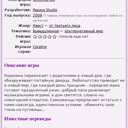
игры:
Разработчик:
Papaya Studio
Год выпуска:
2009
(?
первое появление игры на платформе в любом из
регионов
)
Жанр:
Квест
от третьего лица
Тематика:
Вымышленное
альтернативный мир
Рейтинг
голосов еще нет
игры:
Игровая
Coraline
серия:
Описание игры
Коралина переезжает с родителями в новый дом, где
обнаруживает потайную дверцу. Любопытство приводит ее
в новый мир, где каждый день праздник - нарядная мама
готовит праздничный ужин, добрый папа развлекает
музыкальными играми, а дом светится, словно на
новогодней открытке. Самозванцы предлагают остаться с
ними навсегда, единственное условие - обменять свои
глаза на пуговицы...
Известные переводы