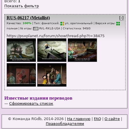
Всего:
1
Показать фильтр
RUS-06217 (Metallist)
[-]
Качество:
100%
| Тип:
фанатский,
уп
, оригинальный
| Версия игры:
п
о
лная
| № игры:
RVL-RKLE-USA
|
Статистика
:
949
/
0
https://psxplanet.ru/forum/showthread.php?t=38475
Известные издания переводов
—
Сформировать список
© Команда RGdb, 2014-2026 |
На главную
|
FAQ
|
О сайте
|
Правообладателям