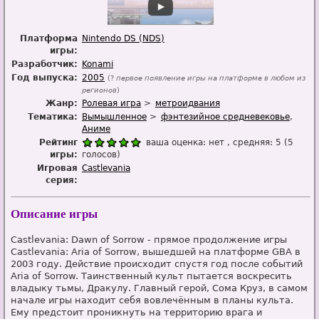
Платформа
Nintendo DS (NDS)
игры:
Разработчик:
Konami
Год выпуска:
2005
(?
первое появление игры на платформе в любом из
регионов
)
Жанр:
Ролевая игра
метроидвания
Тематика:
Вымышленное
фэнтезийное средневековье
Аниме
Рейтинг
ваша оценка:
нет
, средняя:
5
(
5
игры:
голосов)
Игровая
Castlevania
серия:
Описание игры
Castlevania: Dawn of Sorrow - прямое продолжение игры
Castlevania: Aria of Sorrow, вышедшей на платформе GBA в
2003 году. Действие происходит спустя год после событий
Aria of Sorrow. Таинственный культ пытается воскресить
владыку тьмы, Дракулу. Главный герой, Сома Круз, в самом
начале игры находит себя вовлечённым в планы культа.
Ему предстоит проникнуть на территорию врага и