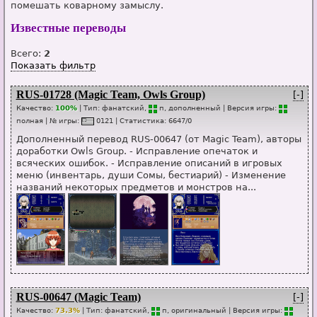
помешать коварному замыслу.
Известные переводы
Всего:
2
Показать фильтр
RUS-01728 (Magic Team, Owls Group)
[-]
Качество:
100%
| Тип:
фанатский,
п
, дополненный
| Версия игры:
п
о
лная
| № игры:
0121
|
Статистика
:
6647
/
0
Дополненный перевод RUS-00647 (от Magic Team), авторы
доработки Owls Group. - Исправление опечаток и
всяческих ошибок. - Исправление описаний в игровых
меню (инвентарь, души Сомы, бестиарий) - Изменение
названий некоторых предметов и монстров на...
RUS-00647 (Magic Team)
[-]
Качество:
73.3%
| Тип:
фанатский,
п
, оригинальный
| Версия игры: