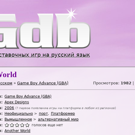
Jump to navigation
ставочных игр на русский язык
World
усском
»
Game Boy Advance (GBA)
Просмотров:
1982
|
ы:
Game Boy Advance (GBA)
к:
Apex Designs
а:
2006
(?
первое появление игры на платформе в любом из регионов
)
:
Неофициально
порт
Платформер
а:
Вымышленное
альтернативный мир
ы:
голосов еще нет
я:
Another World