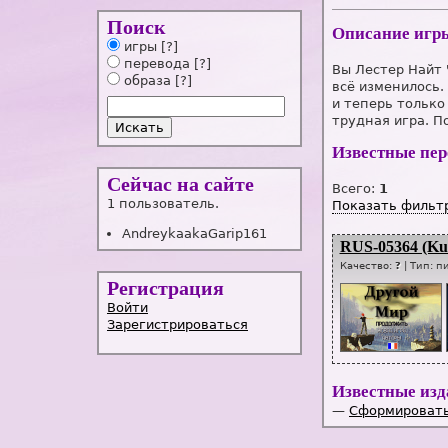
Поиск
Описание игр
игры
[?]
перевода
[?]
Вы Лестер Найт 
образа
[?]
всё изменилось.
и теперь только
трудная игра. П
Известные пе
Сейчас на сайте
Всего:
1
1 пользователь.
Показать фильт
AndreykaakaGarip161
RUS-05364 (Ku
Качество:
?
| Тип:
п
Регистрация
Войти
Зарегистрироваться
Известные изд
—
Сформировать