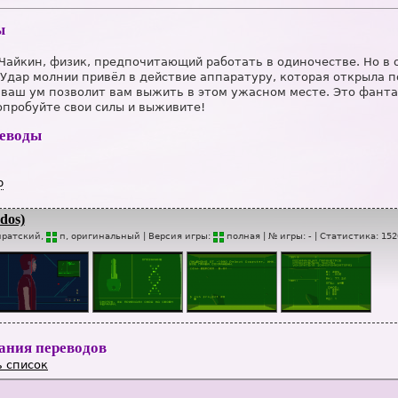
ы
Чайкин, физик, предпочитающий работать в одиночестве. Но в
 Удар молнии привёл в действие аппаратуру, которая открыла п
 ваш ум позволит вам выжить в этом ужасном месте. Это фанта
опробуйте свои силы и выживите!
реводы
р
dos)
иратский,
п
, оригинальный
| Версия игры:
п
о
лная
| № игры:
-
|
Статистика
:
152
ания переводов
 список