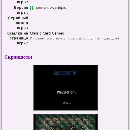
игры:
Версия
п
о
лная
хоумбрю
игры:
Серийный
-
номер
игры:
Ссылка на
Classic Card Games
страницу
(?
можно посмотреть список всех доступных переводов
)
игры:
Скриншоты