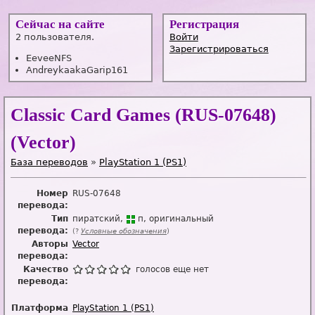
Сейчас на сайте
Регистрация
2 пользователя.
Войти
Зарегистрироваться
EeveeNFS
AndreykaakaGarip161
Classic Card Games (RUS-07648)
(Vector)
База переводов
»
PlayStation 1 (PS1)
Номер
RUS-07648
перевода:
Тип
пиратский
п
оригинальный
перевода:
(?
Условные обозначения
)
Авторы
Vector
перевода:
Качество
голосов еще нет
перевода:
Платформа
PlayStation 1 (PS1)