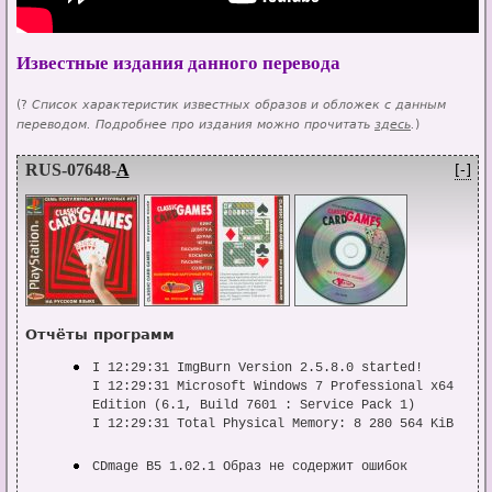
Известные издания данного перевода
(?
Список характеристик известных образов и обложек с данным
переводом. Подробнее про издания можно прочитать
здесь
.
)
RUS-07648-
A
[-]
Отчёты программ
I 12:29:31 ImgBurn Version 2.5.8.0 started!

I 12:29:31 Microsoft Windows 7 Professional x64 
Edition (6.1, Build 7601 : Service Pack 1)

I 12:29:31 Total Physical Memory: 8 280 564 KiB  
-  Available: 2 992 808 KiB

W 12:29:31 Duplex Secure's SPTD driver can have a 
CDmage B5 1.02.1 Образ не содержит ошибок
detrimental effect on drive performance.
