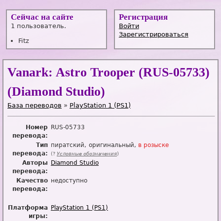
Сейчас на сайте
Регистрация
1 пользователь.
Войти
Зарегистрироваться
Fitz
Vanark: Astro Trooper (RUS-05733)
(Diamond Studio)
База переводов
»
PlayStation 1 (PS1)
Номер
RUS-05733
перевода:
Тип
пиратский
оригинальный
в р
о
зыске
перевода:
(?
Условные обозначения
)
Авторы
Diamond Studio
перевода:
Качество
недоступно
перевода:
Платформа
PlayStation 1 (PS1)
игры: