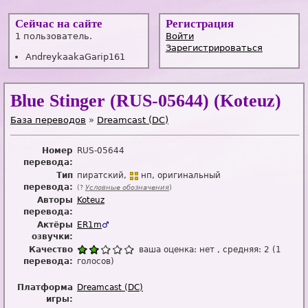
Сейчас на сайте
Регистрация
1 пользователь.
Войти
Зарегистрироваться
AndreykaakaGarip161
Blue Stinger (RUS-05644) (Koteuz)
База переводов
»
Dreamcast (DC)
Номер
RUS-05644
перевода:
Тип
пиратский
нп
оригинальный
перевода:
(?
Условные обозначения
)
Авторы
Koteuz
перевода:
Актёры
ER1m
♂
озвучки:
Качество
ваша оценка:
нет
, средняя:
2
(
1
перевода:
голосов)
Платформа
Dreamcast (DC)
игры: