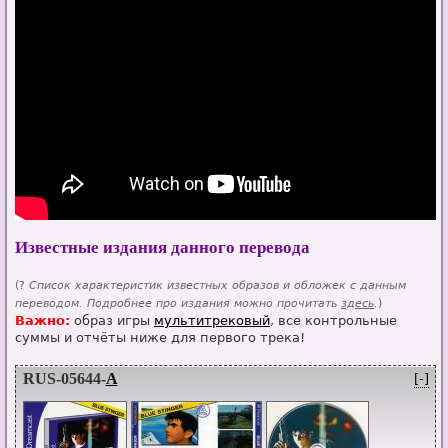
Известные издания данного перевода
(?
Список характеристик известных образов и обложек с данным
переводом. Подробнее про издания можно прочитать
здесь
.
)
Важно:
образ игры
мультитрековый
, все контрольные
суммы и отчёты ниже для первого трека!
RUS-05644-
A
[-]