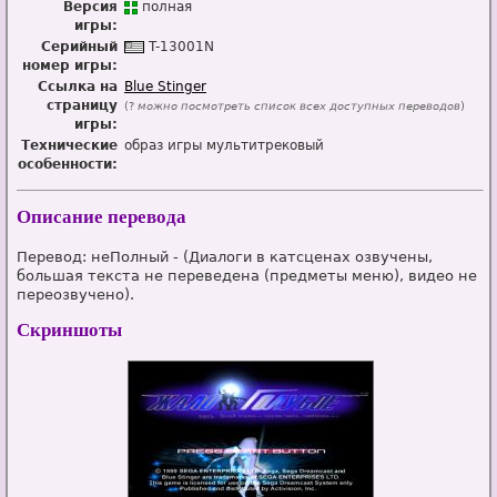
Версия
п
о
лная
игры:
Серийный
T-13001N
номер игры:
Ссылка на
Blue Stinger
страницу
(?
можно посмотреть список всех доступных переводов
)
игры:
Технические
образ игры мультитрековый
особенности:
Описание перевода
Перевод: неПолный - (Диалоги в катсценах озвучены,
большая текста не переведена (предметы меню), видео не
переозвучено).
Скриншоты