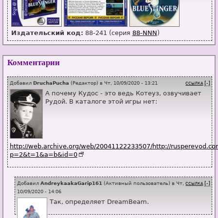
Издательский код:
88-241 (серия
88-NNN
)
Комментарии
Добавил
DruchaPucha
(
Редактор
) в
Чт, 10/09/2020 - 13:21
[-]
ССЫЛКА
А почему Кудос - это ведь Котеуз, озвучивает
Рудой. В каталоге этой игры нет:
http://web.archive.org/web/20041122233507/http://rusperevod.c
p=2&t=1&a=b&id=0
Добавил
AndreykaakaGarip161
(
Активный пользователь
) в
Чт,
[-]
ССЫЛКА
10/09/2020 - 14:06
Так, определяет DreamBeam.