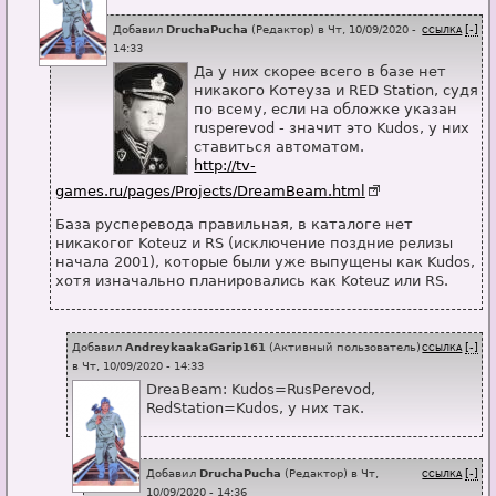
Добавил
DruchaPucha
(
Редактор
) в
Чт, 10/09/2020 -
[-]
ССЫЛКА
14:33
Да у них скорее всего в базе нет
никакого Котеуза и RED Station, судя
по всему, если на обложке указан
rusperevod - значит это Kudos, у них
ставиться автоматом.
http://tv-
games.ru/pages/Projects/DreamBeam.html
База русперевода правильная, в каталоге нет
никакогог Koteuz и RS (исключение поздние релизы
начала 2001), которые были уже выпущены как Kudos,
хотя изначально планировались как Koteuz или RS.
Добавил
AndreykaakaGarip161
(
Активный пользователь
)
[-]
ССЫЛКА
в
Чт, 10/09/2020 - 14:33
DreaBeam: Kudos=RusPerevod,
RedStation=Kudos, у них так.
Добавил
DruchaPucha
(
Редактор
) в
Чт,
[-]
ССЫЛКА
10/09/2020 - 14:36