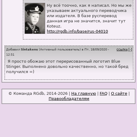
Ну всё тоочно, как я написал. Но мы же
указываем актуального переводчика
или издателя. В базе русперевод
данная игра не значится, значит тут
Koteuz.
http://rgdb.info/base/rus-04010
Добавил
Sintakens
(
Активный пользователь
) в
Пт, 18/09/2020 -
[-]
ССЫЛКА
12:51
Я просто обожаю этот перерисованный логотип Blue
Stinger. Выполнено довольно качественно, но такой бред
получился =)
© Команда RGdb, 2014-2026 |
На главную
|
FAQ
|
О сайте
|
Правообладателям