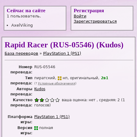
Сейчас на сайте
Регистрация
1 пользователь.
Войти
Зарегистрироваться
AxelViking
Rapid Racer (RUS-05546) (Kudos)
База переводов
»
PlayStation 1 (PS1)
Номер
RUS-05546
перевода:
Тип
пиратский
нп
оригинальный
2в1
перевода:
(?
Условные обозначения
)
Авторы
Kudos
перевода:
Качество
ваша оценка:
нет
, средняя:
2
(
1
перевода:
голосов)
Платформа
PlayStation 1 (PS1)
игры:
Версия
п
о
лная
игры: