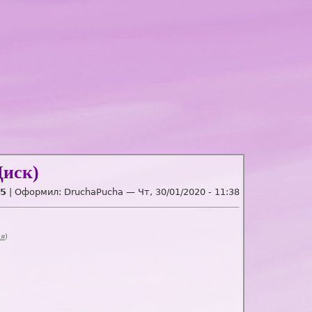
Диск)
5
| Оформил:
DruchaPucha
—
Чт, 30/01/2020 - 11:38
ия
)