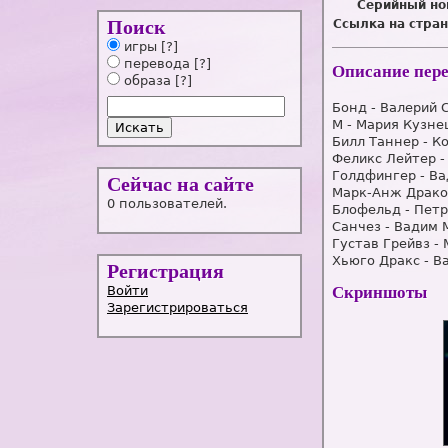
Серийный но
Поиск
Ссылка на стран
игры
[?]
перевода
[?]
Описание пер
образа
[?]
Бонд - Валерий 
М - Мария Кузне
Билл Таннер - К
Феликс Лейтер -
Голдфингер - В
Сейчас на сайте
Марк-Анж Драко
0 пользователей.
Блофельд - Петр
Санчез - Вадим
Густав Грейвз -
Хьюго Дракс - В
Регистрация
Войти
Скриншоты
Зарегистрироваться