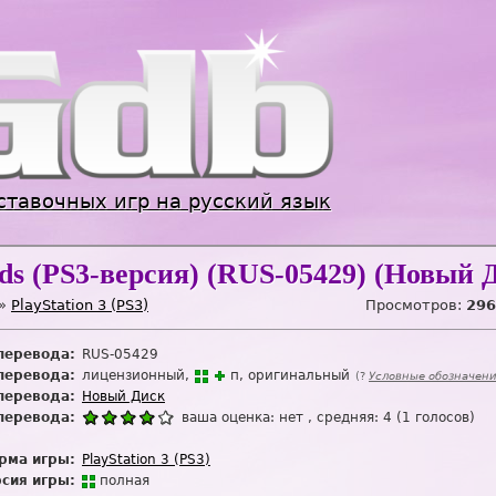
Jump to navigation
ставочных игр на русский язык
ds (PS3-версия) (RUS-05429) (Новый 
»
PlayStation 3 (PS3)
Просмотров:
296
перевода:
RUS-05429
перевода:
лицензионный
п
оригинальный
(?
Условные обозначен
перевода:
Новый Диск
перевода:
ваша оценка:
нет
, средняя:
4
(
1
голосов)
рма игры:
PlayStation 3 (PS3)
сия игры:
п
о
лная