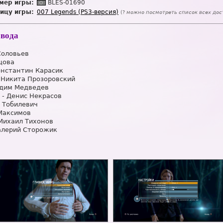
мер игры:
BLES-01690
ицу игры:
007 Legends (PS3-версия)
(?
можно посмотреть список всех дос
евода
Соловьев
цова
онстантин Карасик
 Никита Прозоровский
адим Медведев
 - Денис Некрасов
 Тобилевич
 Максимов
 Михаил Тихонов
алерий Сторожик