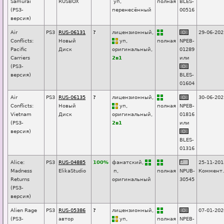
Samurai
RUSBOX
уп
,
п
о
лная
BLES-
(PS3-
перенесённый
00516
версия)
Air
PS3
RUS-06131
?
лицензионный,
29-06-202
Conflicts:
Новый
уп
,
п
о
лная
NPEB-
Pacific
Диск
оригинальный,
01289
Carriers
2в1
или
(PS3-
версия)
BLES-
01604
Air
PS3
RUS-06135
?
лицензионный,
30-06-202
Conflicts:
Новый
уп
,
п
о
лная
NPEB-
Vietnam
Диск
оригинальный,
01816
(PS3-
2в1
или
версия)
BLES-
01316
Alice:
PS3
RUS-04885
100%
фанатский,
25-11-201
Madness
ElikaStudio
п
,
п
о
лная
NPUB-
Коммент.
Returns
оригинальный
30545
(PS3-
версия)
Alien Rage
PS3
RUS-05386
?
лицензионный,
07-01-202
(PS3-
автор
уп
,
п
о
лная
NPEB-