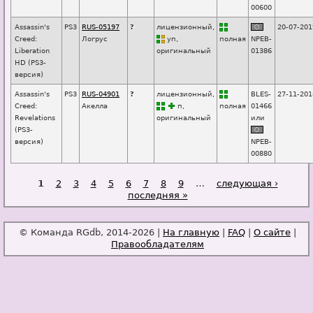
00600
Assassin's
PS3
RUS-05197
?
лицензионный,
20-07-201
Creed:
Логрус
уп
,
п
о
лная
NPEB-
Liberation
оригинальный
01386
HD (PS3-
версия)
Assassin's
PS3
RUS-04901
?
лицензионный,
BLES-
27-11-201
Creed:
Акелла
п
,
п
о
лная
01466
Revelations
оригинальный
или
(PS3-
версия)
NPEB-
00880
Страницы
1
2
3
4
5
6
7
8
9
…
следующая ›
последняя »
© Команда RGdb, 2014-2026 |
На главную
|
FAQ
|
О сайте
|
Правообладателям