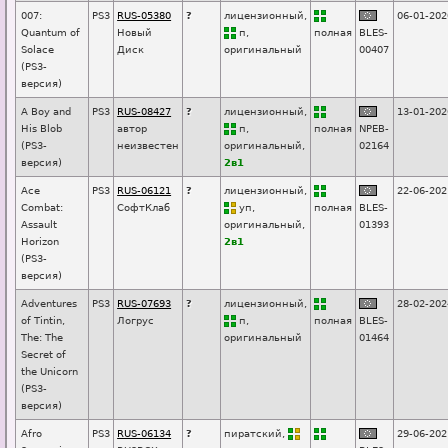
007:
PS3
RUS-05380
?
лицензионный,
06-01-202
Quantum of
Новый
п
,
п
о
лная
BLES-
Solace
Диск
оригинальный
00407
(PS3-
версия)
A Boy and
PS3
RUS-08427
?
лицензионный,
13-01-202
His Blob
автор
п
,
п
о
лная
NPEB-
(PS3-
неизвестен
оригинальный,
02164
версия)
2в1
Ace
PS3
RUS-06121
?
лицензионный,
22-06-202
Combat:
СофтКлаб
уп
,
п
о
лная
BLES-
Assault
оригинальный,
01393
Horizon
2в1
(PS3-
версия)
Adventures
PS3
RUS-07693
?
лицензионный,
28-02-202
of Tintin,
Логрус
п
,
п
о
лная
BLES-
The: The
оригинальный
01464
Secret of
the Unicorn
(PS3-
версия)
Afro
PS3
RUS-06134
?
пиратский,
29-06-202