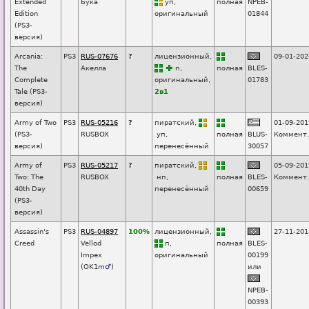
Extended
Бука
уп
,
п
о
лная
NPEB-
Edition
оригинальный
01844
(PS3-
версия)
Arcania:
PS3
RUS-07676
?
лицензионный,
09-01-202
The
Акелла
п
,
п
о
лная
BLES-
Complete
оригинальный,
01783
Tale (PS3-
2в1
версия)
Army of Two
PS3
RUS-05216
?
пиратский,
01-09-201
(PS3-
RUSBOX
уп
,
п
о
лная
BLUS-
Коммент.
версия)
перенесённый
30057
Army of
PS3
RUS-05217
?
пиратский,
05-09-201
Two: The
RUSBOX
нп
,
п
о
лная
BLES-
Коммент.
40th Day
перенесённый
00659
(PS3-
версия)
Assassin's
PS3
RUS-04897
100%
лицензионный,
27-11-201
Creed
Vellod
п
,
п
о
лная
BLES-
Impex
оригинальный
00199
(
OK1m
♂
)
или
NPEB-
00393