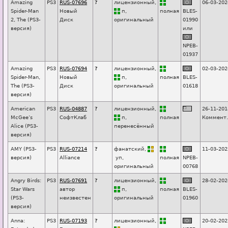
Amazing
PS3
RUS-07696
?
лицензионный,
06-03-202
Spider-Man
Новый
п
,
п
о
лная
BLES-
2, The (PS3-
Диск
оригинальный
01990
версия)
или
NPEB-
01937
Amazing
PS3
RUS-07694
?
лицензионный,
02-03-202
Spider-Man,
Новый
п
,
п
о
лная
BLES-
The (PS3-
Диск
оригинальный
01618
версия)
American
PS3
RUS-04887
?
лицензионный,
26-11-201
McGee’s
СофтКлаб
п
,
п
о
лная
Коммент.
Alice (PS3-
перенесённый
версия)
AMY (PS3-
PS3
RUS-07214
?
фанатский,
11-03-202
версия)
Alliance
уп
,
п
о
лная
NPEB-
оригинальный
00768
Angry Birds:
PS3
RUS-07691
?
лицензионный,
28-02-202
Star Wars
автор
п
,
п
о
лная
BLES-
(PS3-
неизвестен
оригинальный
01960
версия)
Anna:
PS3
RUS-07193
?
лицензионный,
20-02-202