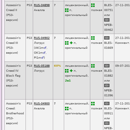
Assassin's
PS3
RUS-04898
?
лицензионный,
BLES-
27-11-201
Creed II
Акелла
п
,
п
о
лная
00751
(PS3-
оригинальный
или
версия)
NPEB-
00462
Assassin's
PS3
RUS-04902
?
лицензионный,
27-11-201
Creed III
Логрус
п
,
п
о
лная
BLES-
Коммент.
(PS3-
(
AK1m
♂
,
оригинальный
01669
версия)
OK1m
♂
,
PI1m
♂
)
Assassin's
PS3
RUS-05188
60%
лицензионный,
09-07-201
Creed IV:
Логрус
п
,
п
о
лная
BLES-
Black flag
оригинальный,
01882
(PS3-
2в1
или
версия)
NPEB-
01396
Assassin's
PS3
RUS-04900
?
лицензионный,
27-11-201
Creed:
Акелла
п
,
п
о
лная
BLES-
Коммент.
Brotherhood
оригинальный
00911
(PS3-
или
версия)
NPEB-