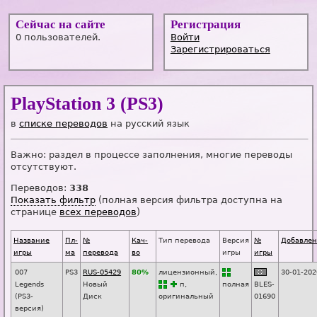
Сейчас на сайте
Регистрация
0 пользователей.
Войти
Зарегистрироваться
PlayStation 3 (PS3)
в
списке переводов
на русский язык
Важно: раздел в процессе заполнения, многие переводы
отсутствуют.
Переводов:
338
Показать фильтр
(полная версия фильтра доступна на
странице
всех переводов
)
Название
Пл-
№
Кач-
Тип перевода
Версия
№
Добавле
игры
ма
перевода
во
игры
игры
007
PS3
RUS-05429
80%
лицензионный,
30-01-202
Legends
Новый
п
,
п
о
лная
BLES-
(PS3-
Диск
оригинальный
01690
версия)