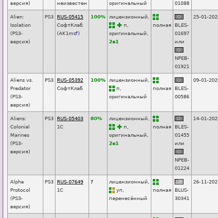
версия)
неизвестен
оригинальный
01088
Alien:
PS3
RUS-05415
100%
лицензионный,
25-01-202
Isolation
СофтКлаб
п
,
п
о
лная
BLES-
(PS3-
(
AK1m
♂
)
оригинальный,
01697
версия)
2в1
или
NPEB-
01921
Aliens vs.
PS3
RUS-05392
100%
лицензионный,
09-01-202
Predator
СофтКлаб
п
,
п
о
лная
BLES-
(PS3-
оригинальный
00586
версия)
Aliens:
PS3
RUS-05403
80%
лицензионный,
14-01-202
Colonial
1С
п
,
п
о
лная
BLES-
Marines
оригинальный,
01455
(PS3-
2в1
или
версия)
NPEB-
01224
Alpha
PS3
RUS-07649
?
лицензионный,
26-11-202
Protocol
1С
уп
,
п
о
лная
BLUS-
(PS3-
перенесённый
30341
версия)