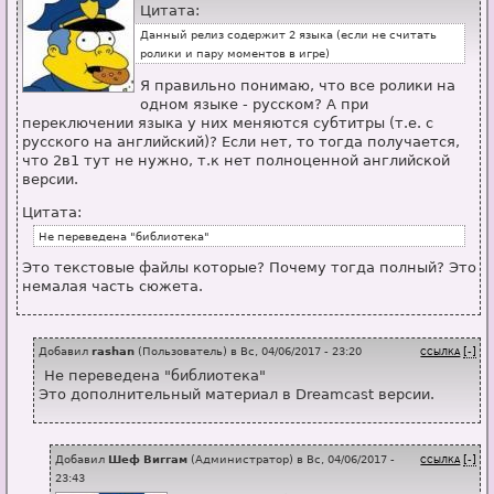
Цитата:
Данный релиз содержит 2 языка (если не считать
ролики и пару моментов в игре)
Я правильно понимаю, что все ролики на
одном языке - русском? А при
переключении языка у них меняются субтитры (т.е. с
русского на английский)? Если нет, то тогда получается,
что 2в1 тут не нужно, т.к нет полноценной английской
версии.
Цитата:
Не переведена "библиотека"
Это текстовые файлы которые? Почему тогда полный? Это
немалая часть сюжета.
Добавил
rashan
(
Пользователь
) в
Вс, 04/06/2017 - 23:20
[-]
ССЫЛКА
Не переведена "библиотека"
Это дополнительный материал в Dreamcast версии.
Добавил
Шеф Виггам
(
Администратор
) в
Вс, 04/06/2017 -
[-]
ССЫЛКА
23:43