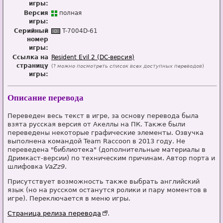
игры:
Версия
п
о
лная
игры:
Серийный
T-7004D-61
номер
игры:
Ссылка на
Resident Evil 2 (DC-версия)
страницу
(?
можно посмотреть список всех доступных переводов
)
игры:
Описание перевода
Переведен весь текст в игре, за основу перевода была
взята русская версия от Акеллы на ПК. Также были
переведены некоторые графические элементы. Озвучка
выполнена командой Team Raccoon в 2013 году. Не
переведена "библиотека" (дополнительные материалы в
Дримкаст-версии) по техническим причинам. Автор порта и
шлифовка
VaZz9
.
Присутствует возможность также выбрать английский
язык (но на русском останутся ролики и пару моментов в
игре). Переключается в меню игры.
Страница релиза перевода
.