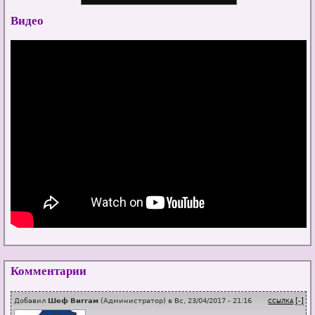
Видео
Комментарии
Добавил
Шеф Виггам
(
Администратор
) в
Вс, 23/04/2017 - 21:16
[-]
ССЫЛКА