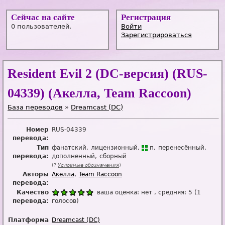
Сейчас на сайте
Регистрация
0 пользователей.
Войти
Зарегистрироваться
Resident Evil 2 (DC-версия) (RUS-
04339) (Акелла, Team Raccoon)
База переводов
»
Dreamcast (DC)
Номер
RUS-04339
перевода:
Тип
фанатский
лицензионный
п
перенесённый
перевода:
дополненный
сборный
(?
Условные обозначения
)
Авторы
Акелла
Team Raccoon
перевода:
Качество
ваша оценка:
нет
, средняя:
5
(
1
перевода:
голосов)
Платформа
Dreamcast (DC)