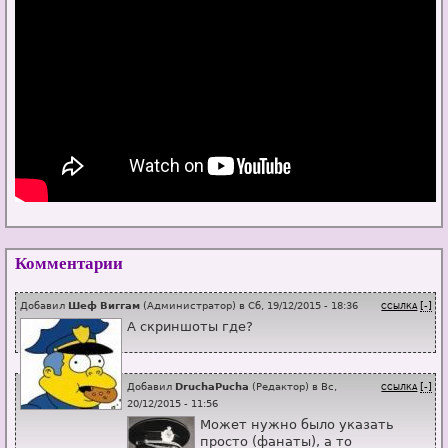
Комментарии
Добавил
Шеф Виггам
(
Администратор
) в
Сб, 19/12/2015 - 18:36
[-]
ССЫЛКА
А скриншоты где?
Добавил
DruchaPucha
(
Редактор
) в
Вс,
[-]
ССЫЛКА
20/12/2015 - 11:56
Может нужно было указать
просто (фанаты), а то