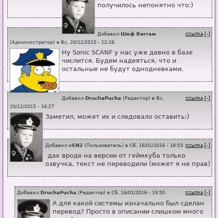
получилось непонятно что:)
Добавил
Шеф Виггам
[-]
ССЫЛКА
(
Администратор
) в
Вс, 20/12/2015 - 12:26
Ну Sonic SCANF у нас уже давно в базе
числится. Будем надеяться, что и
остальные не будут однодневками.
Добавил
DruchaPucha
(
Редактор
) в
Вс,
[-]
ССЫЛКА
20/12/2015 - 16:27
Заметил, может их и следовало оставить:)
Добавил
vEN2
(
Пользователь
) в
Сб, 16/01/2016 - 18:53
[-]
ССЫЛКА
дак вроде на версии от геймкуба только
озвучка, текст не переводили (может я не прав)
Добавил
DruchaPucha
(
Редактор
) в
Сб, 16/01/2016 - 19:50
[-]
ССЫЛКА
А для какой системы изначально был сделан
перевод? Просто в описании слишком много