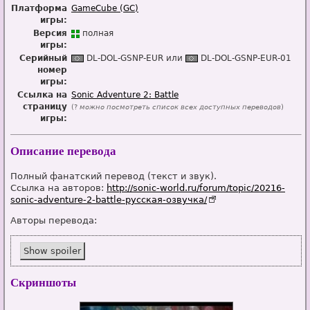
Платформа
GameCube (GC)
игры:
Версия
п
о
лная
игры:
Серийный
DL-DOL-GSNP-EUR или
DL-DOL-GSNP-EUR-01
номер
игры:
Ссылка на
Sonic Adventure 2: Battle
страницу
(?
можно посмотреть список всех доступных переводов
)
игры:
Описание перевода
Полный фанатский перевод (текст и звук).
Ссылка на авторов:
http://sonic-world.ru/forum/topic/20216-
sonic-adventure-2-battle-русская-озвучка/
Авторы перевода:
Show
spoiler
Скриншоты