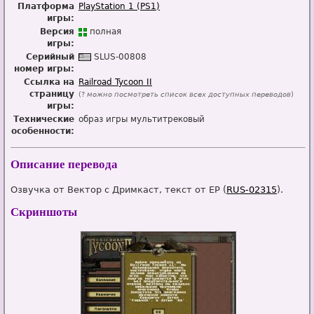
Платформа
PlayStation 1 (PS1)
игры:
Версия
п
о
лная
игры:
Серийный
SL
U
S-00808
номер игры:
Ссылка на
Railroad Tycoon II
страницу
(?
можно посмотреть список всех доступных переводов
)
игры:
Технические
образ игры мультитрековый
особенности:
Описание перевода
Озвучка от Вектор с Дримкаст, текст от EP (
RUS-02315
).
Скриншоты