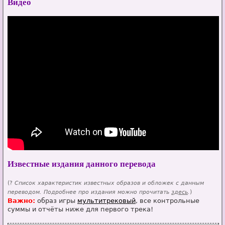
Видео
Известные издания данного перевода
(?
Список характеристик известных образов и обложек с данным
переводом. Подробнее про издания можно прочитать
здесь
.
)
Важно:
образ игры
мультитрековый
, все контрольные
суммы и отчёты ниже для первого трека!