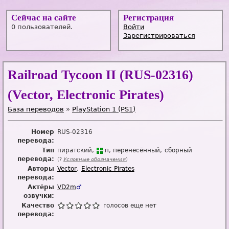
Сейчас на сайте
Регистрация
0 пользователей.
Войти
Зарегистрироваться
Railroad Tycoon II (RUS-02316)
(Vector, Electronic Pirates)
База переводов
»
PlayStation 1 (PS1)
Номер
RUS-02316
перевода:
Тип
пиратский
п
перенесённый
сборный
перевода:
(?
Условные обозначения
)
Авторы
Vector
Electronic Pirates
перевода:
Актёры
VD2m
♂
озвучки:
Качество
голосов еще нет
перевода: