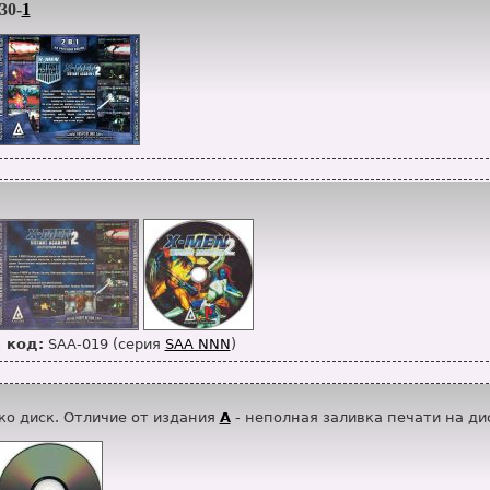
30-
1
 код:
SAA-019 (серия
SAA NNN
)
ко диск. Отличие от издания
A
- неполная заливка печати на ди