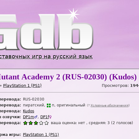
Jump to navigation
ставочных игр на русский язык
utant Academy 2 (RUS-02030) (Kudos)
»
PlayStation 1 (PS1)
Просмотров:
194
перевода:
RUS-02030
перевода:
пиратский
п
оригинальный
(?
Условные обозначения
)
перевода:
Kudos
 озвучки:
DP1m
♂
DP1f
♀
перевода:
ваша оценка:
нет
, средняя:
3
(
2
голосов)
рма игры:
PlayStation 1 (PS1)