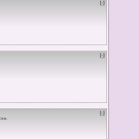
[-]
[-]
[-]
ске.