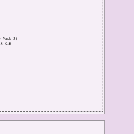
 Pack 3)

8 KiB



4x; 32x; 40x

 48x
