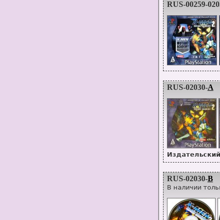
RUS-00259-020
RUS-02030-
A
Издательский
RUS-02030-
B
В наличии толь