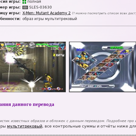
сия игры:
п
о
лная
мер игры:
SL
E
S-03630
ицу игры:
X-Men: Mutant Academy 2
(?
можно посмотреть список всех дос
обенности:
образ игры мультитрековый
ания данного перевода
истик известных образов и обложек с данным переводом. Подробнее про
гры
мультитрековый
, все контрольные суммы и отчёты ниже для