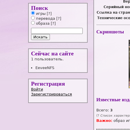
Вер
Поиск
Серийный но
Ссылка на стран
игры
[?]
Технические ос
перевода
[?]
образа
[?]
Скриншоты
Сейчас на сайте
1 пользователь.
EeveeNFS
Регистрация
Войти
Зарегистрироваться
Известные изд
Всего:
3
(?
Список характер
Важно:
образ и