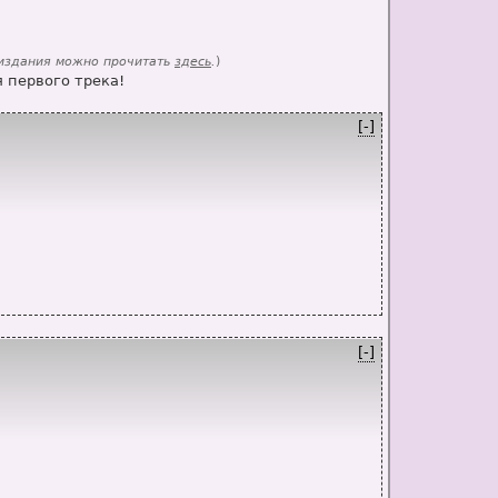
 издания можно прочитать
здесь
.
)
 первого трека!
[-]
[-]