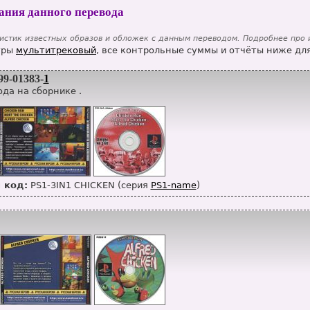
ания данного перевода
истик известных образов и обложек с данным переводом. Подробнее про
гры
мультитрековый
, все контрольные суммы и отчёты ниже для
99-01383-
1
да на сборнике .
 код:
PS1-3IN1 CHICKEN (серия
PS1-name
)