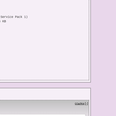
Service Pack 1)

 KB

A)

TA)

TA)

 48x

40x; 48x

ken [Kudos].bin

[-]
ССЫЛКА
B) (11 300,31 MB) (11,04 GB)
