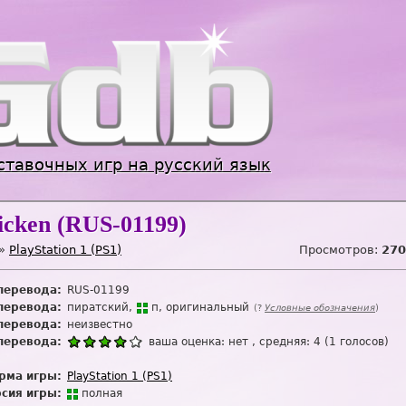
Jump to navigation
ставочных игр на русский язык
icken (RUS-01199)
»
PlayStation 1 (PS1)
Просмотров:
270
перевода:
RUS-01199
перевода:
пиратский
п
оригинальный
(?
Условные обозначения
)
перевода:
неизвестно
перевода:
ваша оценка:
нет
, средняя:
4
(
1
голосов)
рма игры:
PlayStation 1 (PS1)
сия игры:
п
о
лная