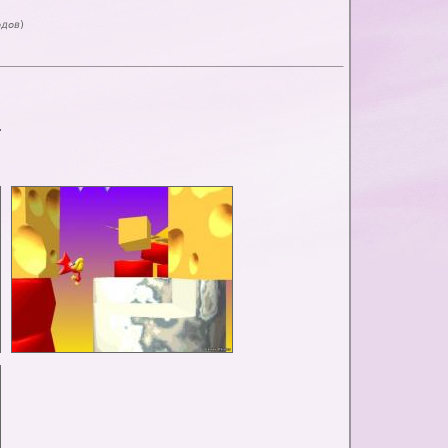
одов
)
.