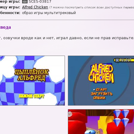
мер игры:
SC
E
S-03817
ицу игры:
Alfred Chicken
(?
можно посмотреть список всех доступных перев
обенности:
образ игры мультитрековый
евода
, озвучки вроде как и нет, играл давно, если не прав исправьте