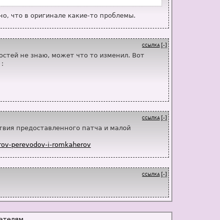
о, что в оригинале какие-то проблемы.
[-]
ССЫЛКА
остей не знаю, может что то изменил. Вот
:








[-]
ССЫЛКА
ствия предоставленного патча и малой
h Data Files\HL-DT-ST_BD-RE_BH10LS38_1.00_29-
torov-perevodov-i-romkaherov
18 KB/s (16.4x)
[-]
ССЫЛКА
ателям