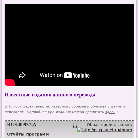
Известные издания данного перевода
(?
Список характеристик известных образов и обложек с данным
переводом. Подробнее про издания можно прочитать
здесь
.
)
RUS-00937-
A
[-]
Образ предоставлен:
Отчёты программ