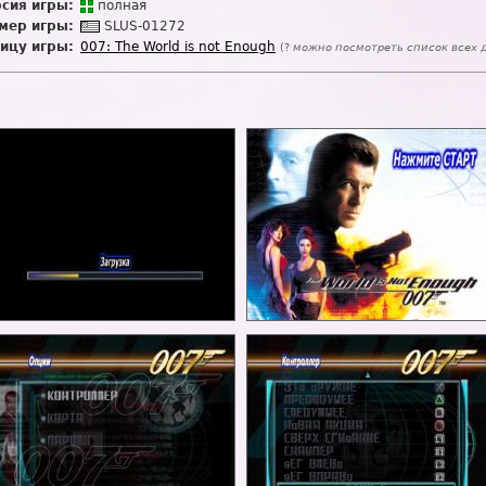
сия игры:
п
о
лная
мер игры:
SL
U
S-01272
ицу игры:
007: The World is not Enough
(?
можно посмотреть список всех 