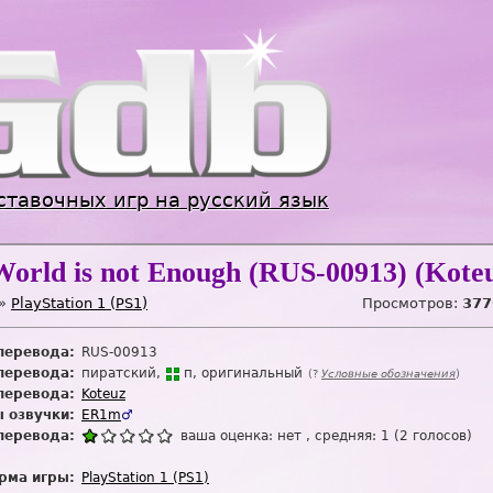
Jump to navigation
ставочных игр на русский язык
World is not Enough (RUS-00913) (Kote
»
PlayStation 1 (PS1)
Просмотров:
377
перевода:
RUS-00913
перевода:
пиратский
п
оригинальный
(?
Условные обозначения
)
перевода:
Koteuz
 озвучки:
ER1m
♂
перевода:
ваша оценка:
нет
, средняя:
1
(
2
голосов)
рма игры:
PlayStation 1 (PS1)