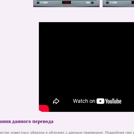
ания данного перевода
истик известных образов и обложек с данным переводом. Подробнее про