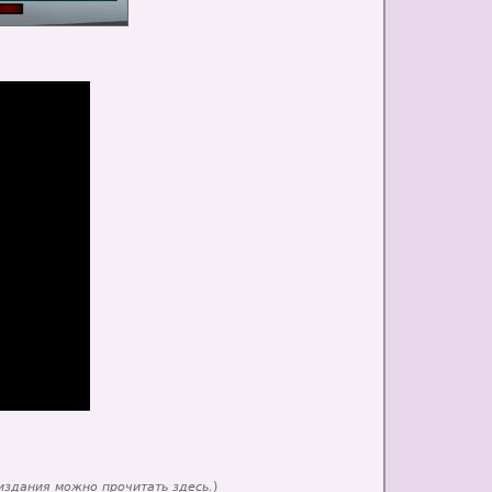
 издания можно прочитать
здесь
.
)