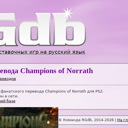
Jump to navigation
ставочных игр на русский язык
евода Champions of Norrath
ереводов
 фанатского перевода Champions of Norrath для PS2.
н в сети.
ей базе
© Команда RGdb, 2014-2026 |
На г