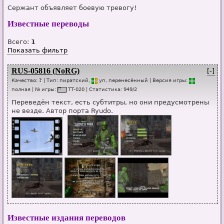
Сержант объявляет боевую тревогу!
Известные переводы
Всего:
1
Показать фильтр
RUS-05816 (NoRG)
[-]
Качество:
?
| Тип:
пиратский,
уп
, перенесённый
| Версия игры:
п
о
лная
| № игры:
TT-020
|
Статистика
:
949
/
2
Переведён текст, есть субтитры, но они предусмотрены
не везде. Автор порта Ryudo.
Известные издания переводов