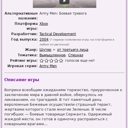
Альтернативные
Army Men: Боевая тревога
названия:
Платформа
Xbox
игры:
Разработчик:
Tactical Development
Год выпуска:
2004
(?
первое появление игры на платформе в
любом из регионов
)
Жанр:
Шутер
от третьего лица
Тематика:
Вымышленное
Спецназ
Рейтинг игры:
голосов еще нет
Игровая серия:
Army Men
Описание игры
Вопреки всеобщим ожиданиям торжество, приуроченное к
заключению мира в давней войне, обернулось не
ликованием, но трагедией. В тот памятный день
вероломные Бежевые осуществили страшный теракт,
жертвами которого стали многие Зеленые. В числе
погибших — боевые товарищи Сержанта. Одержимый
жаждой мести, он готов в одиночку расправиться с
коварными врагами…