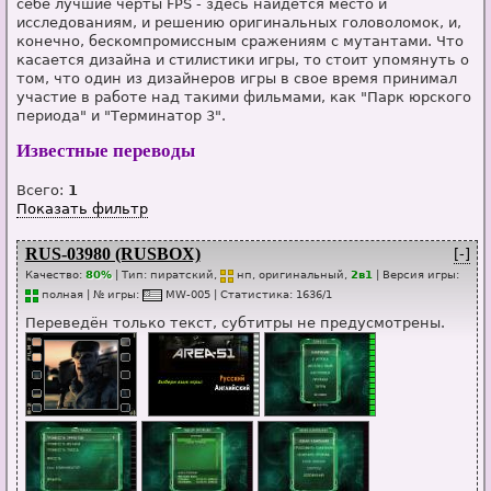
себе лучшие черты FPS - здесь найдется место и
исследованиям, и решению оригинальных головоломок, и,
конечно, бескомпромиссным сражениям с мутантами. Что
касается дизайна и стилистики игры, то стоит упомянуть о
том, что один из дизайнеров игры в свое время принимал
участие в работе над такими фильмами, как "Парк юрского
периода" и "Терминатор 3".
Известные переводы
Всего:
1
Показать фильтр
RUS-03980 (RUSBOX)
[-]
Качество:
80%
| Тип:
пиратский,
нп
, оригинальный,
2в1
| Версия игры:
п
о
лная
| № игры:
MW-005
|
Статистика
:
1636
/
1
Переведён только текст, субтитры не предусмотрены.