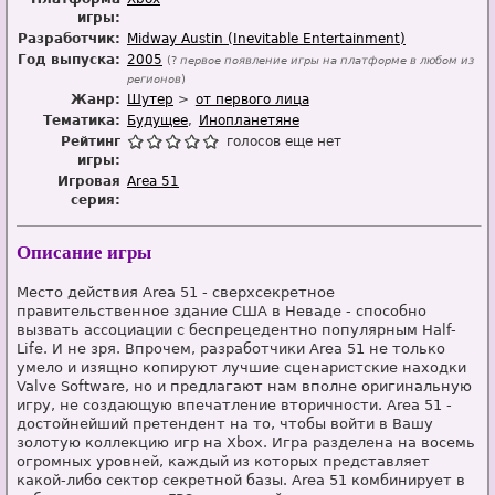
игры:
Разработчик:
Midway Austin (Inevitable Entertainment)
Год выпуска:
2005
(?
первое появление игры на платформе в любом из
регионов
)
Жанр:
Шутер
от первого лица
Тематика:
Будущее
Инопланетяне
Рейтинг
голосов еще нет
игры:
Игровая
Area 51
серия:
Описание игры
Место действия Area 51 - сверхсекретное
правительственное здание США в Неваде - способно
вызвать ассоциации с беспрецедентно популярным Half-
Life. И не зря. Впрочем, разработчики Area 51 не только
умело и изящно копируют лучшие сценаристские находки
Valve Software, но и предлагают нам вполне оригинальную
игру, не создающую впечатление вторичности. Area 51 -
достойнейший претендент на то, чтобы войти в Вашу
золотую коллекцию игр на Xbox. Игра разделена на восемь
огромных уровней, каждый из которых представляет
какой-либо сектор секретной базы. Area 51 комбинирует в