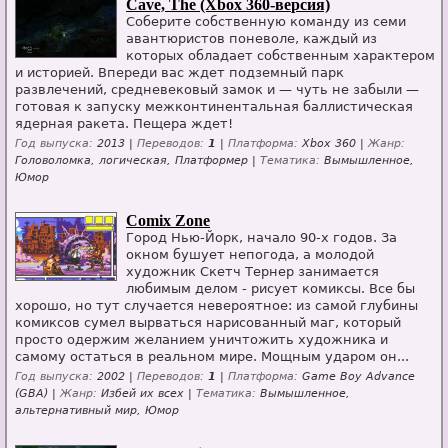
Cave, The (Xbox 360-версия)
Соберите собственную команду из семи
авантюристов поневоле, каждый из
которых обладает собственным характером
и историей. Впереди вас ждет подземный парк
развлечений, средневековый замок и — чуть не забыли —
готовая к запуску межконтинентальная баллистическая
ядерная ракета. Пещера ждет!
Год выпуска:
2013 |
Переводов:
1
|
Платформа:
Xbox 360 |
Жанр:
Головоломка, логическая, Платформер |
Тематика:
Вымышленное,
Юмор
Comix Zone
Город Нью-Йорк, начало 90-х годов. За
окном бушует непогода, а молодой
художник Скетч Тернер занимается
любимым делом - рисует комиксы. Все бы
хорошо, но тут случается невероятное: из самой глубины
комиксов сумел вырваться нарисованный маг, который
просто одержим желанием уничтожить художника и
самому остаться в реальном мире. Мощным ударом он...
Год выпуска:
2002 |
Переводов:
1
|
Платформа:
Game Boy Advance
(GBA) |
Жанр:
Избей их всех |
Тематика:
Вымышленное,
альтернативный мир, Юмор