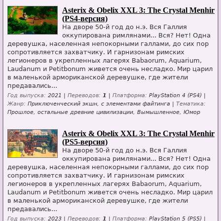
Asterix & Obelix XXL 3: The Crystal Menhir
(PS4-версия)
На дворе 50-й год до н.э. Вся Галлия
оккупирована римлянами... Вся? Нет! Одна
деревушка, населенная непокорными галлами, до сих пор
сопротивляется захватчику. И гарнизонам римских
легионеров в укрепленных лагерях Babaorum, Aquarium,
Laudanum и Petitbonum живется очень несладко. Мир царил
в маленькой армориканской деревушке, где жители
предавались...
Год выпуска:
2021 |
Переводов:
1
|
Платформа:
PlayStation 4 (PS4) |
Жанр:
Приключенческий экшн, с элементами файтинга |
Тематика:
Прошлое, остальные древние цивилизации, Вымышленное, Юмор
Asterix & Obelix XXL 3: The Crystal Menhir
(PS5-версия)
На дворе 50-й год до н.э. Вся Галлия
оккупирована римлянами... Вся? Нет! Одна
деревушка, населенная непокорными галлами, до сих пор
сопротивляется захватчику. И гарнизонам римских
легионеров в укрепленных лагерях Babaorum, Aquarium,
Laudanum и Petitbonum живется очень несладко. Мир царил
в маленькой армориканской деревушке, где жители
предавались...
Год выпуска:
2023 |
Переводов:
1
|
Платформа:
PlayStation 5 (PS5) |