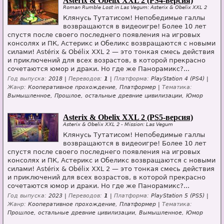
Asterix & Obelix XXL 2 (PS4-версия)
Roman Rumble Lost in Las Vegum: Asterix & Obelix XXL 2
Клянусь Тутатисом! Непобедимые галлы
возвращаются в видеоигре! Более 10 лет
спустя после своего последнего появления на игровых
консолях и ПК, Астерикс и Обеликс возвращаются с новыми
силами! Astérix & Obélix XXL 2 — это тонкая смесь действия
и приключений для всех возрастов, в которой прекрасно
сочетаются юмор и драки. Но где же Панорамикс?...
Год выпуска:
2018 |
Переводов:
1
|
Платформа:
PlayStation 4 (PS4) |
Жанр:
Кооперативное прохождение, Платформер |
Тематика:
Вымышленное, Прошлое, остальные древние цивилизации, Юмор
Asterix & Obelix XXL 2 (PS5-версия)
Asterix & Obelix XXL 2 - Mission: Las Vegum
Клянусь Тутатисом! Непобедимые галлы
возвращаются в видеоигре! Более 10 лет
спустя после своего последнего появления на игровых
консолях и ПК, Астерикс и Обеликс возвращаются с новыми
силами! Astérix & Obélix XXL 2 — это тонкая смесь действия
и приключений для всех возрастов, в которой прекрасно
сочетаются юмор и драки. Но где же Панорамикс?...
Год выпуска:
2023 |
Переводов:
1
|
Платформа:
PlayStation 5 (PS5) |
Жанр:
Кооперативное прохождение, Платформер |
Тематика:
Прошлое, остальные древние цивилизации, Вымышленное, Юмор