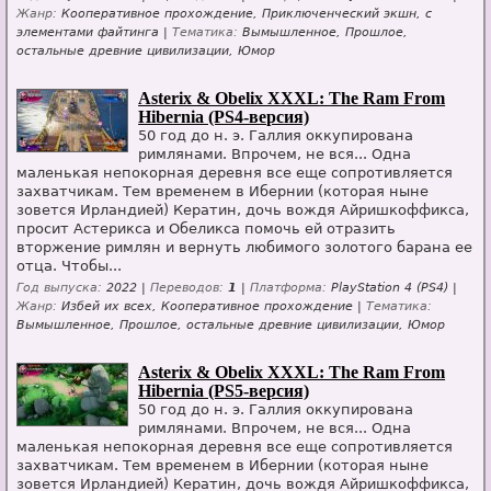
Жанр:
Кооперативное прохождение, Приключенческий экшн, с
элементами файтинга |
Тематика:
Вымышленное, Прошлое,
остальные древние цивилизации, Юмор
Asterix & Obelix XXXL: The Ram From
Hibernia (PS4-версия)
50 год до н. э. Галлия оккупирована
римлянами. Впрочем, не вся... Одна
маленькая непокорная деревня все еще сопротивляется
захватчикам. Тем временем в Ибернии (которая ныне
зовется Ирландией) Кератин, дочь вождя Айришкоффикса,
просит Астерикса и Обеликса помочь ей отразить
вторжение римлян и вернуть любимого золотого барана ее
отца. Чтобы...
Год выпуска:
2022 |
Переводов:
1
|
Платформа:
PlayStation 4 (PS4) |
Жанр:
Избей их всех, Кооперативное прохождение |
Тематика:
Вымышленное, Прошлое, остальные древние цивилизации, Юмор
Asterix & Obelix XXXL: The Ram From
Hibernia (PS5-версия)
50 год до н. э. Галлия оккупирована
римлянами. Впрочем, не вся... Одна
маленькая непокорная деревня все еще сопротивляется
захватчикам. Тем временем в Ибернии (которая ныне
зовется Ирландией) Кератин, дочь вождя Айришкоффикса,