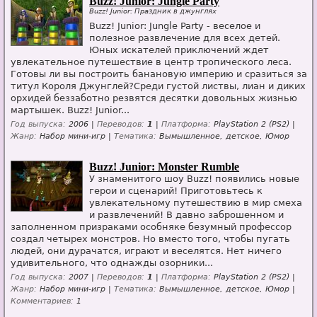
Buzz! Junior: Jungle Party
Buzz! Junior: Праздник в джунглях
Buzz! Junior: Jungle Party - веселое и
полезное развлечение для всех детей.
Юных искателей приключений ждет
увлекательное путешествие в центр тропического леса.
Готовы ли вы построить банановую империю и сразиться за
титул Короля Джунглей?Среди густой листвы, лиан и диких
орхидей беззаботно резвятся десятки довольных жизнью
мартышек. Buzz! Junior...
Год выпуска:
2006 |
Переводов:
1
|
Платформа:
PlayStation 2 (PS2) |
Жанр:
Набор мини-игр |
Тематика:
Вымышленное, детское, Юмор
Buzz! Junior: Monster Rumble
У знаменитого шоу Buzz! появились новые
герои и сценарий! Приготовьтесь к
увлекательному путешествию в мир смеха
и развлечений! В давно заброшенном и
заполненном призраками особняке безумный профессор
создал четырех монстров. Но вместо того, чтобы пугать
людей, они дурачатся, играют и веселятся. Нет ничего
удивительного, что однажды озорники...
Год выпуска:
2007 |
Переводов:
1
|
Платформа:
PlayStation 2 (PS2) |
Жанр:
Набор мини-игр |
Тематика:
Вымышленное, детское, Юмор |
Комментариев:
1