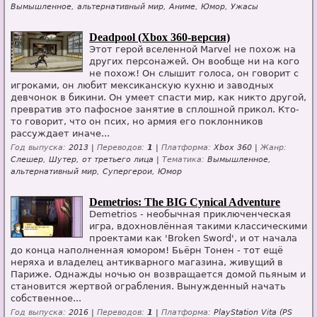
Вымышленное, альтернативный мир, Аниме, Юмор, Ужасы
Deadpool (Xbox 360-версия)
Этот герой вселенной Marvel не похож на
других персонажей. Он вообще ни на кого
не похож! Он слышит голоса, он говорит с
игроками, он любит мексиканскую кухню и заводных
девчонок в бикини. Он умеет спасти мир, как никто другой,
превратив это пафосное занятие в сплошной прикол. Кто-
то говорит, что он псих, но армия его поклонников
рассуждает иначе...
Год выпуска:
2013 |
Переводов:
1
|
Платформа:
Xbox 360 |
Жанр:
Слешер, Шутер, от третьего лица |
Тематика:
Вымышленное,
альтернативный мир, Супергерои, Юмор
Demetrios: The BIG Cynical Adventure
Demetrios - необычная приключенческая
игра, вдохновлённая такими классическими
проектами как 'Broken Sword', и от начала
до конца наполненная юмором! Бьёрн Тонен - тот ещё
неряха и владелец антикварного магазина, живущий в
Париже. Однажды ночью он возвращается домой пьяным и
становится жертвой ограбления. Вынужденный начать
собственное...
Год выпуска:
2016 |
Переводов:
1
|
Платформа:
PlayStation Vita (PS