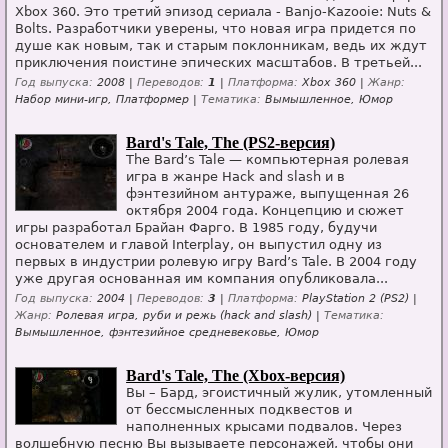
Xbox 360. Это третий эпизод сериала - Banjo-Kazooie: Nuts &
Bolts. Разработчики уверены, что новая игра придется по
душе как новым, так и старым поклонникам, ведь их ждут
приключения поистине эпических масштабов. В третьей...
Год выпуска:
2008 |
Переводов:
1
|
Платформа:
Xbox 360 |
Жанр:
Набор мини-игр, Платформер |
Тематика:
Вымышленное, Юмор
Bard's Tale, The (PS2-версия)
The Bard’s Tale — компьютерная ролевая
игра в жанре Hack and slash и в
фэнтезийном антураже, выпущенная 26
октября 2004 года. Концепцию и сюжет
игры разработал Брайан Фарго. В 1985 году, будучи
основателем и главой Interplay, он выпустил одну из
первых в индустрии ролевую игру Bard’s Tale. В 2004 году
уже другая основанная им компания опубликовала...
Год выпуска:
2004 |
Переводов:
3
|
Платформа:
PlayStation 2 (PS2) |
Жанр:
Ролевая игра, руби и режь (hack and slash) |
Тематика:
Вымышленное, фэнтезийное средневековье, Юмор
Bard's Tale, The (Xbox-версия)
Вы – Бард, эгоистичный жулик, утомленный
от бессмысленных подквестов и
наполненных крысами подвалов. Через
волшебную песню Вы вызываете персонажей, чтобы они