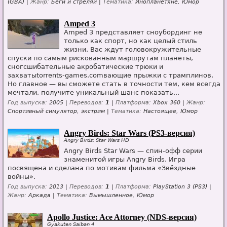
(GBA) |
Жанр:
Беги и стреляй |
Тематика:
Инопланетяне, Юмор
Amped 3
Amped 3 представляет сноубординг не
только как спорт, но как целый стиль
жизни. Вас ждут головокружительные
спуски по самым рискованным маршрутам планеты,
сногсшибательные акробатические трюки и
захватыtorrents-games.comвающие прыжки с трамплинов.
Но главное — вы сможете стать в точности тем, кем всегда
мечтали, получите уникальный шанс показать...
Год выпуска:
2005 |
Переводов:
1
|
Платформа:
Xbox 360 |
Жанр:
Спортивный симулятор, экстрим |
Тематика:
Настоящее, Юмор
Angry Birds: Star Wars (PS3-версия)
Angry Birds: Star Wars HD
Angry Birds Star Wars — спин-офф серии
знаменитой игры Angry Birds. Игра
посвящена и сделана по мотивам фильма «Звёздные
войны».
Год выпуска:
2013 |
Переводов:
1
|
Платформа:
PlayStation 3 (PS3) |
Жанр:
Аркада |
Тематика:
Вымышленное, Юмор
Apollo Justice: Ace Attorney (NDS-версия)
Gyakuten Saiban 4