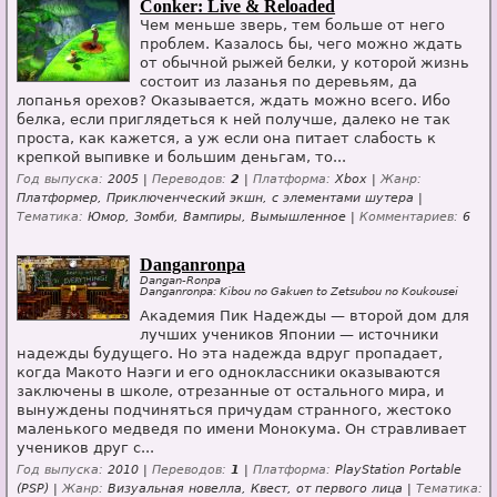
Conker: Live & Reloaded
Чем меньше зверь, тем больше от него
проблем. Казалось бы, чего можно ждать
от обычной рыжей белки, у которой жизнь
состоит из лазанья по деревьям, да
лопанья орехов? Оказывается, ждать можно всего. Ибо
белка, если приглядеться к ней получше, далеко не так
проста, как кажется, а уж если она питает слабость к
крепкой выпивке и большим деньгам, то...
Год выпуска:
2005 |
Переводов:
2
|
Платформа:
Xbox |
Жанр:
Платформер, Приключенческий экшн, с элементами шутера |
Тематика:
Юмор, Зомби, Вампиры, Вымышленное |
Комментариев:
6
Danganronpa
Dangan-Ronpa
Danganronpa: Kibou no Gakuen to Zetsubou no Koukousei
Академия Пик Надежды — второй дом для
лучших учеников Японии — источники
надежды будущего. Но эта надежда вдруг пропадает,
когда Макото Наэги и его одноклассники оказываются
заключены в школе, отрезанные от остального мира, и
вынуждены подчиняться причудам странного, жестоко
маленького медведя по имени Монокума. Он стравливает
учеников друг с...
Год выпуска:
2010 |
Переводов:
1
|
Платформа:
PlayStation Portable
(PSP) |
Жанр:
Визуальная новелла, Квест, от первого лица |
Тематика: