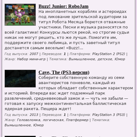
Buzz! Junior: RoboJam
На инопланетных кораблях и астероидах
под ликование зрительской аудитории за
титул Робота Месяца борются отважные
участники. Песни и музыка разносятся по
всей галактике! Конкурсы льются рекой, но строгие судьи
никак не могут решить, кто же лучше. Помогите им,
поддержите своего любимца, и пусть заветный титул
достанется самым веселым! «Buzz!...
Год выпуска:
2007 |
Переводов:
1
|
Платформа:
PlayStation 2 (PS2) |
Жанр:
Набор мини-игр |
Тематика:
Вымышленное, детское, Юмор
Cave, The (PS3-версия)
Соберите собственную команду из семи
авантюристов поневоле, каждый из
которых обладает собственным характером
и историей. Впереди вас ждет подземный парк
развлечений, средневековый замок и — чуть не забыли —
готовая к запуску межконтинентальная баллистическая
ядерная ракета. Пещера ждет!
Год выпуска:
2013 |
Переводов:
1
|
Платформа:
PlayStation 3 (PS3) |
Жанр:
Головоломка, логическая, Платформер |
Тематика:
Вымышленное, Юмор