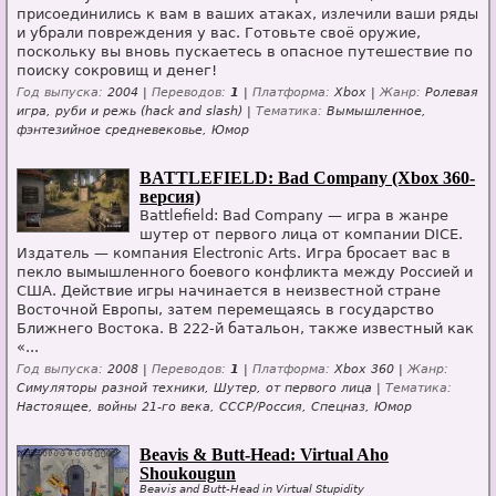
присоединились к вам в ваших атаках, излечили ваши ряды
и убрали повреждения у вас. Готовьте своё оружие,
поскольку вы вновь пускаетесь в опасное путешествие по
поиску сокровищ и денег!
Год выпуска:
2004 |
Переводов:
1
|
Платформа:
Xbox |
Жанр:
Ролевая
игра, руби и режь (hack and slash) |
Тематика:
Вымышленное,
фэнтезийное средневековье, Юмор
BATTLEFIELD: Bad Company (Xbox 360-
версия)
Battlefield: Bad Company — игра в жанре
шутер от первого лица от компании DICE.
Издатель — компания Electronic Arts. Игра бросает вас в
пекло вымышленного боевого конфликта между Россией и
США. Действие игры начинается в неизвестной стране
Восточной Европы, затем перемещаясь в государство
Ближнего Востока. В 222-й батальон, также известный как
«...
Год выпуска:
2008 |
Переводов:
1
|
Платформа:
Xbox 360 |
Жанр:
Симуляторы разной техники, Шутер, от первого лица |
Тематика:
Настоящее, войны 21-го века, СССР/Россия, Спецназ, Юмор
Beavis & Butt-Head: Virtual Aho
Shoukougun
Beavis and Butt-Head in Virtual Stupidity