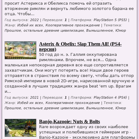
просит Астерикса и Обеликса помочь ей отразить
вторжение римлян и вернуть любимого золотого барана ее
отца. Чтобы...
Год выпуска:
2022 |
Переводов:
1
|
Платформа:
PlayStation 5 (PS5) |
Жанр:
Избей их всех, Кооперативное прохождение |
Тематика:
Прошлое, остальные древние цивилизации, Вымышленное, Юмор
Asterix & Obelix: Slap Them All! (PS4-
версия)
50 год до н. э. Галлия оккупирована
римлянами. Впрочем, не вся... Одна
маленькая непокорная деревня все еще сопротивляется
захватчикам. Они могут потерять все! Наши двое героев
отправятся в странствия по всему свету, чтобы дать отпор
Римской империи в новой 2D-игре, нарисованной вручную и
созданной в лучших традициях жанра beat 'em up. Врагам
и...
Год выпуска:
2021 |
Переводов:
1
|
Платформа:
PlayStation 4 (PS4) |
Жанр:
Избей их всех, Кооперативное прохождение |
Тематика:
Прошлое, остальные древние цивилизации, Вымышленное, Юмор
Banjo-Kazooie: Nuts & Bolts
Rare возрождает одну из своих наиболее
успешных и полюбившихся геймерам игр -
Banjo-Kazooie - эксклюзивно для платформы