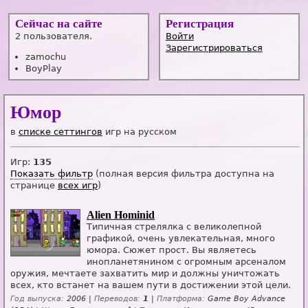
Сейчас на сайте
Регистрация
2 пользователя.
Войти
Зарегистрироваться
zamochu
BoyPlay
Юмор
в
списке сеттингов
игр на русском
Игр:
135
Показать фильтр
(полная версия фильтра доступна на
странице
всех игр
)
Alien Hominid
Типичная стрелялка с великолепной
графикой, очень увлекательная, много
юмора. Сюжет прост. Вы являетесь
инопланетянином с огромным арсеналом
оружия, мечтаете захватить мир и должны уничтожать
всех, кто встанет на вашем пути в достижении этой цели.
Год выпуска:
2006 |
Переводов:
1
|
Платформа:
Game Boy Advance