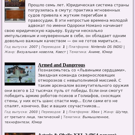
Прошло семь лет. Юридическая система страны
погрузилась в смуту: практика мгновенных
судов привела к жутким перегибам в
правосудии. В эти непростые времена молодой
адвокат по имени Одороки Номано начинает
свою юридическую карьеру. Будучи несколько
импульсивным и неуверенным в себе, он обладает одним
довольно важным качеством — он не готов мириться...
Год выпуска:
2007 |
Переводов:
1
|
Платформа:
Nintendo DS (NDS) |
Жанр:
Визуальная новелла, Квест |
Тематика:
Аниме, Юмор
Armed and Dangerous
Познакомьтесь со «Львиными сердцами».
Звездная команда сквернословящих
отморозков с невыполнимой миссией. С
таким арсеналом возмутительного оружия
они всего в 12 тысячах пуль от победы. Если они смогут
победить армию роботов-психов и Голиафов, сносящих
стены, у них есть шанс спасти мир... Если сами его не
спалят, конечно. Вас и ваших соучастников...
Год выпуска:
2003 |
Переводов:
1
|
Платформа:
Xbox |
Жанр:
Шутер,
от третьего лица, тактический |
Тематика:
Вымышленное,
технофэнтези, Юмор