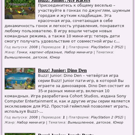
Buzz! Junior: Ace Racers
Присоединитесь к общему веселью –
участвуйте в гонках по джунглям, шумным
городам и жутким кладбищам. Эта
красочная игра, сочетающая в себе
динамичность гонок и легкость управления, понравится
любому пользователю. В игру вошли четыре новых
командных режима, а также 10 мини-игр; теперь дети
смогут получать удовольствие от совместной игры с...
Год выпуска:
2008 |
Переводов:
1
|
Платформа:
PlayStation 2 (PS2) |
Жанр:
Гонки, картинг-образные, Набор мини-игр |
Тематика:
Вымышленное, детское, Юмор
Buzz! Junior: Dino Den
Buzz! Junior: Dino Den – четвёртая игра
серии Buzz! Junior пати-игр, в которой Вы
играете за динозавров. Dino Den состоит из
35-и разных мини-игр, включая 10
командных. Игра разработана Cohort Studios, издана Sony
Computer Entertainment и, как и другие игры серии является
эксклюзивом для PS2. Простой геймплей позволяет играть,
используя Buzz!-...
Год выпуска:
2008 |
Переводов:
1
|
Платформа:
PlayStation 2 (PS2) |
Жанр:
Набор мини-игр |
Тематика:
Вымышленное, детское, Юмор