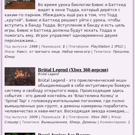
Во время урока биологии Бивис и Баттхед
видят в окне Тодда, который дерётся с
каким-то парнем. Убеждаясь ещё раз в том, что Тодд
„крутой“, Бивис и Баттхед решают уйти с урока, чтобы
вступить в банду Тодда. Вступление в банду и есть цель
игры. Бивис и Баттхед должны будут искать Тодда и
помогать ему. Игрок управляет одновременно двумя
персонажами...
Год выпуска:
1998 |
Переводов:
1
|
Платформа:
PlayStation 1 (PS1) |
Жанр:
Квест, от третьего лица, Набор мини-игр |
Тематика:
Прошлое,
Юмор
Brütal Legend (Xbox 360-версия)
Brutal Legend
Brütal Legend - это приключенческий экшн
объединяющий в себе интуитивную боевую
систему и свободу открытого мира. Происходящие здесь
события - это дикий коктейль из 'Властелина Колец' и
'Spinal Tap' с головокружительными погонями, где полно
вымышленных рок-групп, а демоны намерены поработить
человечество и хеви-метал. Восходящая звезда комедии,...
Год выпуска:
2009 |
Переводов:
1
|
Платформа:
Xbox 360 |
Жанр:
Слешер |
Тематика:
Вымышленное, Юмор, Демоны |
Комментариев:
1