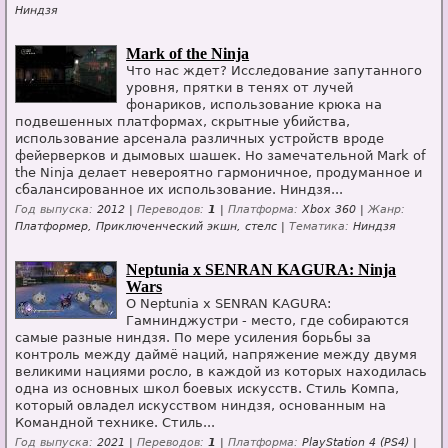
Ниндзя
Mark of the Ninja
Что нас ждет? Исследование запутанного
уровня, прятки в тенях от лучей
фонариков, использование крюка на
подвешенных платформах, скрытные убийства,
использование арсенала различных устройств вроде
фейерверков и дымовых шашек. Но замечательной Mark of
the Ninja делает невероятно гармоничное, продуманное и
сбалансированное их использование. Ниндзя...
Год выпуска:
2012 |
Переводов:
1
|
Платформа:
Xbox 360 |
Жанр:
Платформер, Приключенческий экшн, стелс |
Тематика:
Ниндзя
Neptunia x SENRAN KAGURA: Ninja
Wars
О Neptunia x SENRAN KAGURA:
Гамнинджустри - место, где собираются
самые разные ниндзя. По мере усиления борьбы за
контроль между даймё наций, напряжение между двумя
великими нациями росло, в каждой из которых находилась
одна из основных школ боевых искусств. Стиль Компа,
который овладел искусством ниндзя, основанным на
Командной технике. Стиль...
Год выпуска:
2021 |
Переводов:
1
|
Платформа:
PlayStation 4 (PS4) |