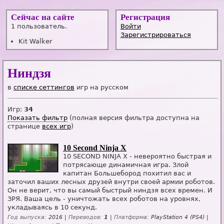
Сейчас на сайте
Регистрация
1 пользователь.
Войти
Зарегистрироваться
Kit Walker
Ниндзя
в
списке сеттингов
игр на русском
Игр:
34
Показать фильтр
(полная версия фильтра доступна на
странице
всех игр
)
10 Second Ninja X
10 SECOND NINJA X - невероятно быстрая и
потрясающе динамичная игра. Злой
капитан Большебород похитил вас и
заточил ваших лесных друзей внутри своей армии роботов.
Он не верит, что вы самый быстрый ниндзя всех времен. И
ЗРЯ. Ваша цель - уничтожать всех роботов на уровнях,
укладываясь в 10 секунд.
Год выпуска:
2016 |
Переводов:
1
|
Платформа:
PlayStation 4 (PS4) |