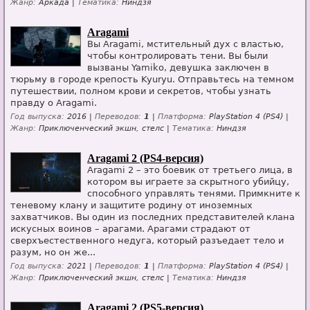
Жанр:
Аркада |
Тематика:
Ниндзя
Aragami
Вы Aragami, мстительный дух с властью,
чтобы контролировать тени. Вы были
вызваны Yamiko, девушка заключен в
тюрьму в городе крепость Kyuryu. Отправьтесь на темном
путешествии, полном крови и секретов, чтобы узнать
правду о Aragami.
Год выпуска:
2016 |
Переводов:
1
|
Платформа:
PlayStation 4 (PS4) |
Жанр:
Приключенческий экшн, стелс |
Тематика:
Ниндзя
Aragami 2 (PS4-версия)
Aragami 2 – это боевик от третьего лица, в
котором вы играете за скрытного убийцу,
способного управлять тенями. Примкните к
теневому клану и защитите родину от иноземных
захватчиков. Вы один из последних представителей клана
искусных воинов – арагами. Арагами страдают от
сверхъестественного недуга, который разъедает тело и
разум, но он же...
Год выпуска:
2021 |
Переводов:
1
|
Платформа:
PlayStation 4 (PS4) |
Жанр:
Приключенческий экшн, стелс |
Тематика:
Ниндзя
Aragami 2 (PS5-версия)