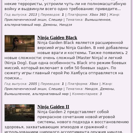
некие террористы, устроили чуть-ли не полномасштабную
войну и выдвинули всего одно требование: приведите...
Год выпуска:
2013 |
Переводов:
1
|
Платформа:
Xbox 360 |
Жанр:
Приключенческий экшн, Слешер |
Тематика:
Вымышленное,
альтернативный мир, Демоны, Ниндзя
Ninja Gaiden Black
Ninja Gaiden Black является расширенной
версией игры Ninja Gaiden. В неё добавлены
новые враги и костюмы. Также появились 2
новые сложности: очень сложный (Master Ninja) и легкий
(Ninja Dog). Еще одна особенность Black это режим боевых
миссий, который включает в себя 50 боевых задач. По
сюжету игры главный герой Рю Хаябуса отправляется на
поиски...
Год выпуска:
2005 |
Переводов:
1
|
Платформа:
Xbox |
Жанр:
Приключенческий экшн, Слешер |
Тематика:
Ниндзя, Демоны,
Вымышленное, альтернативный мир |
Комментариев:
3
Ninja Gaiden II
Ninja Gaiden 2 представляет собой
прекрасное сочетание новой игровой
системы, нового подхода к восстановлению
здоровья, захватывающих эпизодов и сражений с
использованием широкого ассортимента оружия ниндзя.