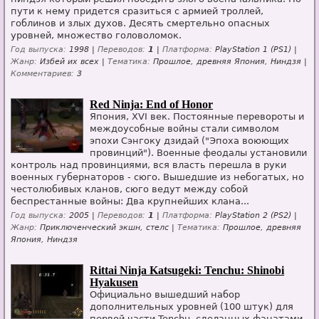
пути к нему придется сразиться с армией троллей,
гоблинов и злых духов. Десять смертельно опасных
уровней, множество головоломок.
Год выпуска:
1998 |
Переводов:
1
|
Платформа:
PlayStation 1 (PS1) |
Жанр:
Избей их всех |
Тематика:
Прошлое, древняя Япония, Ниндзя |
Комментариев:
3
Red Ninja: End of Honor
Япония, XVI век. Постоянные перевороты и
междоусобные войны стали символом
эпохи Сэнгоку дзидай ("Эпоха воюющих
провинций"). Военные феодалы установили
контроль над провинциями, вся власть перешла в руки
военных губернаторов - сюго. Вышедшие из небогатых, но
честолюбивых кланов, сюго ведут между собой
беспрестанные войны: Два крупнейших клана...
Год выпуска:
2005 |
Переводов:
1
|
Платформа:
PlayStation 2 (PS2) |
Жанр:
Приключенческий экшн, стелс |
Тематика:
Прошлое, древняя
Япония, Ниндзя
Rittai Ninja Katsugeki: Tenchu: Shinobi
Hyakusen
Официально вышедший набор
дополнительных уровней (100 штук) для
первой части Tenchu, сделанных фанатами