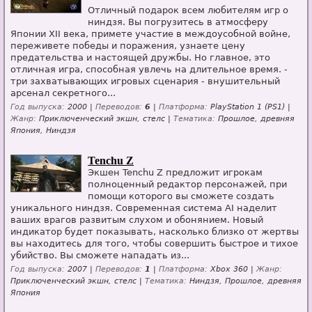
Отличный подарок всем любителям игр о
ниндзя. Вы погрузитесь в атмосферу
Японии XII века, примете участие в междоусобной войне,
переживете победы и поражения, узнаете цену
предательства и настоящей дружбы. Но главное, это
отличная игра, способная увлечь на длительное время. -
три захватывающих игровых сценария - внушительный
арсенал секретного...
Год выпуска:
2000 |
Переводов:
6
|
Платформа:
PlayStation 1 (PS1) |
Жанр:
Приключенческий экшн, стелс |
Тематика:
Прошлое, древняя
Япония, Ниндзя
Tenchu Z
Экшен Tenchu Z предложит игрокам
полноценный редактор персонажей, при
помощи которого вы сможете создать
уникального ниндзя. Современная система AI наделит
ваших врагов развитым слухом и обонянием. Новый
индикатор будет показывать, насколько близко от жертвы
вы находитесь для того, чтобы совершить быстрое и тихое
убийство. Вы сможете нападать из...
Год выпуска:
2007 |
Переводов:
1
|
Платформа:
Xbox 360 |
Жанр:
Приключенческий экшн, стелс |
Тематика:
Ниндзя, Прошлое, древняя
Япония
Страницы