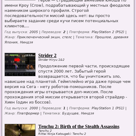
герой — страдающий амнезией юноша по
имени Кроу (Crow), подрабатывающий у местных феодалов
наемником широкого профиля. Строгой
последовательности миссий здесь нет: вы просто
выбираете задание среди кучи писем потенциальных
клиентов,...
Год выпуска:
2005 |
Переводов:
2
|
Платформа:
PlayStation 2 (PS2) |
Жанр:
Приключенческий экшн, стелс |
Тематика:
Прошлое, древняя
Япония, Ниндзя
Strider 2
Strider Hiryu 1&2
Продолжение первой части, происходящее
спустя 2000 лет. Забытый герой
возвращается, что бы уничтожить зло,
нависшее над планетой. Геймплейно игра даже проще чем
версия на Сега - нету роботов-помошников. После
прохождения игры открывается доп-миссия. После
прохождения этой миссии открывается второй страйдер -
Хиен (один из боссов).
Год выпуска:
2000 |
Переводов:
1
|
Платформа:
PlayStation 1 (PS1) |
Жанр:
Платформер |
Тематика:
Будущее, Ниндзя
Tenchu 2: Birth of the Stealth Assassins
Tenchu 2
Rittai Ninja Katsugeki: Tenchu 2