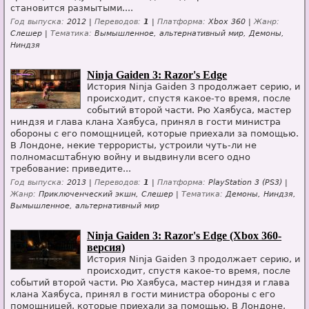
становится размытыми....
Год выпуска:
2012 |
Переводов:
1
|
Платформа:
Xbox 360 |
Жанр:
Слешер |
Тематика:
Вымышленное, альтернативный мир, Демоны,
Ниндзя
Ninja Gaiden 3: Razor's Edge
История Ninja Gaiden 3 продолжает серию, и
происходит, спустя какое-то время, после
событий второй части. Рю Хаябуса, мастер
ниндзя и глава клана Хаябуса, принял в гости министра
обороны с его помощницей, которые приехали за помощью.
В Лондоне, некие террористы, устроили чуть-ли не
полномасштабную войну и выдвинули всего одно
требование: приведите...
Год выпуска:
2013 |
Переводов:
1
|
Платформа:
PlayStation 3 (PS3) |
Жанр:
Приключенческий экшн, Слешер |
Тематика:
Демоны, Ниндзя,
Вымышленное, альтернативный мир
Ninja Gaiden 3: Razor's Edge (Xbox 360-
версия)
История Ninja Gaiden 3 продолжает серию, и
происходит, спустя какое-то время, после
событий второй части. Рю Хаябуса, мастер ниндзя и глава
клана Хаябуса, принял в гости министра обороны с его
помощницей, которые приехали за помощью. В Лондоне,