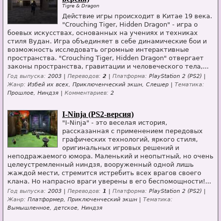
Tigre & Dragon
Действие игры происходит в Китае 19 века.
"Crouching Tiger, Hidden Dragon" - игра о
боевых искусствах, основанных на учениях и техниках
стиля Вудан. Игра объединяет в себе динамические бои и
возможность исследовать огромные интерактивные
пространства. "Crouching Tiger, Hidden Dragon" отвергает
законы пространства, гравитации и человеческого тела,...
Год выпуска:
2003 |
Переводов:
2
|
Платформа:
PlayStation 2 (PS2) |
Жанр:
Избей их всех, Приключенческий экшн, Слешер |
Тематика:
Прошлое, Ниндзя |
Комментариев:
2
I-Ninja (PS2-версия)
"I-Ninja" - это веселая история,
рассказанная с применением передовых
графических технологий, яркого стиля,
оригинальных игровых решений и
неподражаемого юмора. Маленький и неопытный, но очень
целеустремленный ниндзя, вооруженный одной лишь
жаждой мести, стремится истребить всех врагов своего
клана. Но напрасно враги уверены в его беспомощности!...
Год выпуска:
2003 |
Переводов:
1
|
Платформа:
PlayStation 2 (PS2) |
Жанр:
Платформер, Приключенческий экшн |
Тематика:
Вымышленное, детское, Ниндзя