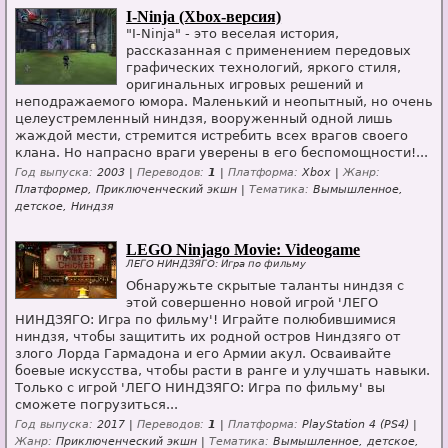
I-Ninja (Xbox-версия)
"I-Ninja" - это веселая история,
рассказанная с применением передовых
графических технологий, яркого стиля,
оригинальных игровых решений и
неподражаемого юмора. Маленький и неопытный, но очень
целеустремленный ниндзя, вооруженный одной лишь
жаждой мести, стремится истребить всех врагов своего
клана. Но напрасно враги уверены в его беспомощности!...
Год выпуска:
2003 |
Переводов:
1
|
Платформа:
Xbox |
Жанр:
Платформер, Приключенческий экшн |
Тематика:
Вымышленное,
детское, Ниндзя
LEGO Ninjago Movie: Videogame
ЛЕГО НИНДЗЯГО: Игра по фильму
Обнаружьте скрытые таланты ниндзя с
этой совершенно новой игрой 'ЛЕГО
НИНДЗЯГО: Игра по фильму'! Играйте полюбившимися
ниндзя, чтобы защитить их родной остров Ниндзяго от
злого Лорда Гармадона и его Армии акул. Осваивайте
боевые искусства, чтобы расти в ранге и улучшать навыки.
Только с игрой 'ЛЕГО НИНДЗЯГО: Игра по фильму' вы
сможете погрузиться...
Год выпуска:
2017 |
Переводов:
1
|
Платформа:
PlayStation 4 (PS4) |
Жанр:
Приключенческий экшн |
Тематика:
Вымышленное, детское,