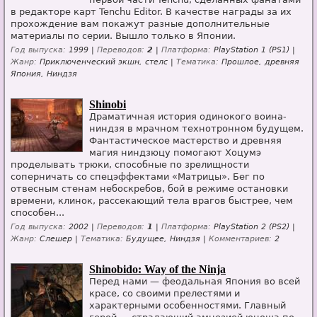
в редакторе карт Tenchu Editor. В качестве награды за их
прохождение вам покажут разные дополнительные
материалы по серии. Вышло только в Японии.
Год выпуска:
1999 |
Переводов:
2
|
Платформа:
PlayStation 1 (PS1) |
Жанр:
Приключенческий экшн, стелс |
Тематика:
Прошлое, древняя
Япония, Ниндзя
Shinobi
Драматичная история одинокого воина-
ниндзя в мрачном технотронном будущем.
Фантастическое мастерство и древняя
магия ниндзюцу помогают Хоцумэ
проделывать трюки, способные по зрелищности
соперничать со спецэффектами «Матрицы». Бег по
отвесным стенам небоскребов, бой в режиме остановки
времени, клинок, рассекающий тела врагов быстрее, чем
способен...
Год выпуска:
2002 |
Переводов:
1
|
Платформа:
PlayStation 2 (PS2) |
Жанр:
Слешер |
Тематика:
Будущее, Ниндзя |
Комментариев:
2
Shinobido: Way of the Ninja
Перед нами — феодальная Япония во всей
красе, со своими прелестями и
характерными особенностями. Главный