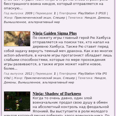
бесстрашного воина ниндзя, который отправляется на
опасную...
Год выпуска:
2009 |
Переводов:
1
|
Платформа:
PlayStation 3 (PS3) |
Жанр:
Приключенческий экшн, Слешер |
Тематика:
Ниндзя, Демоны,
Вымышленное, альтернативный мир
Ninja Gaiden Sigma Plus
По сюжету игры главный герой Рю Хаябуса
отправляется на поиски тех, кто напал на
деревню Хаябуса. Также Рю ставит перед
собой задачу вернуть темный меч дракона. Как и во многих
action-adventure, в начале игры протагонист обладает лишь
слабыми способностями, которые по мере прохождения
игры развиваются, а также игрок может найти новое,
более...
Год выпуска:
2012 |
Переводов:
1
|
Платформа:
PlayStation Vita (PS
Vita) |
Жанр:
Приключенческий экшн, Слешер |
Тематика:
Ниндзя,
Демоны, Вымышленное, альтернативный мир
Ninja: Shadow of Darkness
Когда то очень давно, один злой
военачальник продал свою душу в обмен
на абсолютный контроль над феодальной
Японией. Вы выступаете в роли молодого
ниндзя который решил победить злого военачальника. По