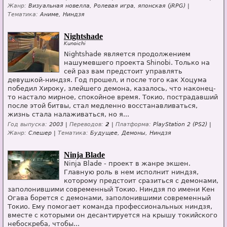
Жанр:
Визуальная новелла, Ролевая игра, японская (jRPG) |
Тематика:
Аниме, Ниндзя
Nightshade
Kunoichi
Nightshade является продолжением
нашумевшего проекта Shinobi. Только на
сей раз вам предстоит управлять
девушкой-ниндзя. Год прошел, и после того как Хоцума
победил Хироку, злейшего демона, казалось, что наконец-
то настало мирное, спокойное время. Токио, пострадавший
после этой битвы, стал медленно восстанавливаться,
жизнь стала налаживаться, но я...
Год выпуска:
2003 |
Переводов:
2
|
Платформа:
PlayStation 2 (PS2) |
Жанр:
Слешер |
Тематика:
Будущее, Демоны, Ниндзя
Ninja Blade
Ninja Blade - проект в жанре экшен.
Главную роль в нем исполнит ниндзя,
которому предстоит сразиться с демонами,
заполонившими современный Токио. Ниндзя по имени Кен
Огава борется с демонами, заполонившими современный
Токио. Ему помогает команда профессиональных ниндзя,
вместе с которыми он десантируется на крышу токийского
небоскреба, чтобы...