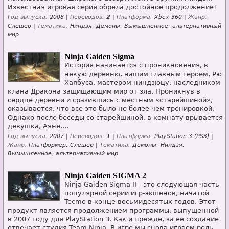
Известная игровая серия обрела достойное продолжение!
Год выпуска:
2008 |
Переводов:
2
|
Платформа:
Xbox 360 |
Жанр:
Слешер |
Тематика:
Ниндзя, Демоны, Вымышленное, альтернативный
мир
Ninja Gaiden Sigma
История начинается с проникновения, в
некую деревню, нашим главным героем, Рю
Хаябуса, мастером ниндзюцу, наследником
клана Дракона защищающим мир от зла. Проникнув в
сердце деревни и сразившись с местным «старейшиной»,
оказывается, что все это было не более чем тренировкой.
Однако после беседы со старейшиной, в комнату врывается
девушка, Аяне,...
Год выпуска:
2007 |
Переводов:
1
|
Платформа:
PlayStation 3 (PS3) |
Жанр:
Платформер, Слешер |
Тематика:
Демоны, Ниндзя,
Вымышленное, альтернативный мир
Ninja Gaiden SIGMA 2
Ninja Gaiden Sigma II - это следующая часть
популярной серии игр-экшенов, начатой
Tecmo в конце восьмидесятых годов. Этот
продукт является продолжением программы, выпущенной
в 2007 году для PlayStation 3. Как и прежде, за ее создание
отвечает студия Team Ninja. В игре мы снова играем роль