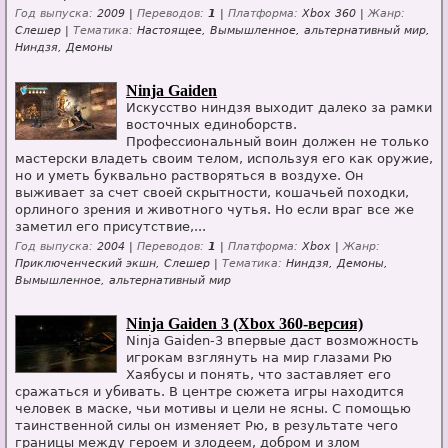
Год выпуска:
2009 |
Переводов:
1
|
Платформа:
Xbox 360 |
Жанр:
Слешер |
Тематика:
Настоящее, Вымышленное, альтернативный мир,
Ниндзя, Демоны
Ninja Gaiden
Искусство ниндзя выходит далеко за рамки
восточных единоборств.
Профессиональный воин должен не только
мастерски владеть своим телом, используя его как оружие,
но и уметь буквально растворяться в воздухе. Он
выживает за счет своей скрытности, кошачьей походки,
орлиного зрения и животного чутья. Но если враг все же
заметил его присутствие,...
Год выпуска:
2004 |
Переводов:
1
|
Платформа:
Xbox |
Жанр:
Приключенческий экшн, Слешер |
Тематика:
Ниндзя, Демоны,
Вымышленное, альтернативный мир
Ninja Gaiden 3 (Xbox 360-версия)
Ninja Gaiden-3 впервые даст возможность
игрокам взглянуть на мир глазами Рю
Хаябусы и понять, что заставляет его
сражаться и убивать. В центре сюжета игры находится
человек в маске, чьи мотивы и цели не ясны. С помощью
таинственной силы он изменяет Рю, в результате чего
границы между героем и злодеем, добром и злом