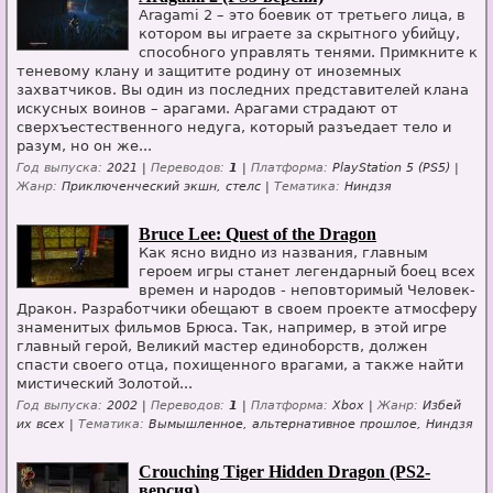
Aragami 2 – это боевик от третьего лица, в
котором вы играете за скрытного убийцу,
способного управлять тенями. Примкните к
теневому клану и защитите родину от иноземных
захватчиков. Вы один из последних представителей клана
искусных воинов – арагами. Арагами страдают от
сверхъестественного недуга, который разъедает тело и
разум, но он же...
Год выпуска:
2021 |
Переводов:
1
|
Платформа:
PlayStation 5 (PS5) |
Жанр:
Приключенческий экшн, стелс |
Тематика:
Ниндзя
Bruce Lee: Quest of the Dragon
Как ясно видно из названия, главным
героем игры станет легендарный боец всех
времен и народов - неповторимый Человек-
Дракон. Разработчики обещают в своем проекте атмосферу
знаменитых фильмов Брюса. Так, например, в этой игре
главный герой, Великий мастер единоборств, должен
спасти своего отца, похищенного врагами, а также найти
мистический Золотой...
Год выпуска:
2002 |
Переводов:
1
|
Платформа:
Xbox |
Жанр:
Избей
их всех |
Тематика:
Вымышленное, альтернативное прошлое, Ниндзя
Crouching Tiger Hidden Dragon (PS2-
версия)