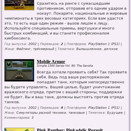
Сразитесь на ринге с сумасшедшим
противником, отправив его одним ударом в
нокаут. Покарите, национальные и мировые
чемпионаты в трех весовых категориях. Если вам удастся
это, то есть еще один режим - вызов лицом к лицу.
Используйте специальные приемы, вертушки и много
быстрых комбинаций, и вы станете професионалом
кикбоксинга.
Год выпуска:
2002 |
Переводов:
2
|
Платформа:
PlayStation 1 (PS1) |
Жанр:
Файтинг, трёхмерный |
Тематика:
Вымышленное, детское
Mobile Armor
Simple 1500 Series Vol. 90: The Sensha
Всегда хотели проявить себя? Так проявите
себя. Ведь под ваше распоряжение
попадает танк, которым непосредственно
вы будете управлять. Вашей целью, будет уничтожение
вражеского отряда, притом с вашей стороны, поддержки
не будет. Вы и ваш танк, должны выстоять против отряда
танков.
Год выпуска:
2002 |
Переводов:
4
|
Платформа:
PlayStation 1 (PS1) |
Жанр:
Симуляторы разной техники, танковые |
Тематика:
Будущее |
Комментариев:
3
Pink Panther: Pinkadelic Pursuit