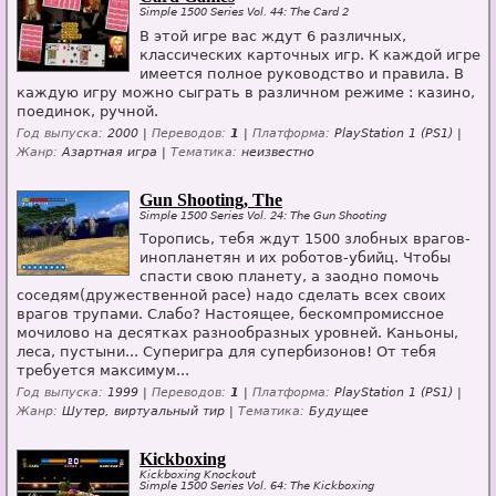
Simple 1500 Series Vol. 44: The Card 2
В этой игре вас ждут 6 различных,
классических карточных игр. К каждой игре
имеется полное руководство и правила. В
каждую игру можно сыграть в различном режиме : казино,
поединок, ручной.
Год выпуска:
2000 |
Переводов:
1
|
Платформа:
PlayStation 1 (PS1) |
Жанр:
Азартная игра |
Тематика:
неизвестно
Gun Shooting, The
Simple 1500 Series Vol. 24: The Gun Shooting
Торопись, тебя ждут 1500 злобных врагов-
инопланетян и их роботов-убийц. Чтобы
спасти свою планету, а заодно помочь
соседям(дружественной расе) надо сделать всех своих
врагов трупами. Слабо? Настоящее, бескомпромиссное
мочилово на десятках разнообразных уровней. Каньоны,
леса, пустыни... Суперигра для супербизонов! От тебя
требуется максимум...
Год выпуска:
1999 |
Переводов:
1
|
Платформа:
PlayStation 1 (PS1) |
Жанр:
Шутер, виртуальный тир |
Тематика:
Будущее
Kickboxing
Kickboxing Knockout
Simple 1500 Series Vol. 64: The Kickboxing