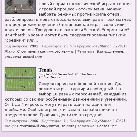
Новый вариант классической игры в теннис.
Игровой процесс - отскок мяча. Можно
выбрать режимы: против компьютера,
разблокировать новых персонажей, выиграв в трех матчах
подряд, режим обучения (непрерывная игра - соло), или
двух игроков. Три уровня сложности "легко", "нормально"
или "hard". Уровни могут быть скорректированы "низкий",
"средний" или...
Год выпуска:
2002 |
Переводов:
1
|
Платформа:
PlayStation 1 (PS1) |
Жанр:
Спортивный симулятор, теннис |
Тематика:
Вымышленное,
альтернативный мир
Tennis
Simple 1500 Series Vol. 26: The Tennis
All Star Tennis
Симулятор игры в большой теннис. Два
режима игры - турнир и свободный. На
выбор 16 разных персонажей, каждый из
которых со своими особенными движениями и умениями.
От 1 до 4 игроков, могут играть один на один или
двойками. Особых игровых изысков разработчики не
предусмотрели. Графика достаточно средняя.
Год выпуска:
2000 |
Переводов:
1
|
Платформа:
PlayStation 1 (PS1) |
Жанр:
Спортивный симулятор, теннис |
Тематика:
Настоящее