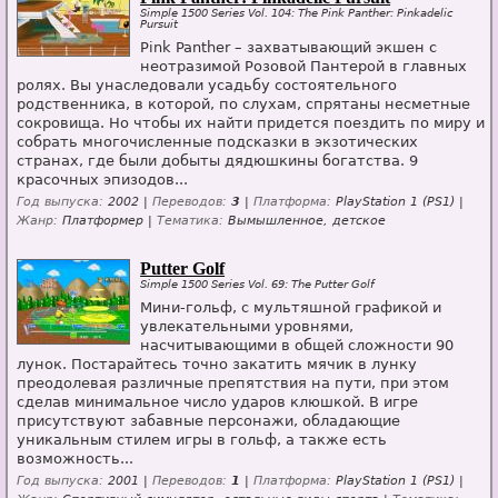
Simple 1500 Series Vol. 104: The Pink Panther: Pinkadelic
Pursuit
Pink Panther – захватывающий экшен с
неотразимой Розовой Пантерой в главных
ролях. Вы унаследовали усадьбу состоятельного
родственника, в которой, по слухам, спрятаны несметные
сокровища. Но чтобы их найти придется поездить по миру и
собрать многочисленные подсказки в экзотических
странах, где были добыты дядюшкины богатства. 9
красочных эпизодов...
Год выпуска:
2002 |
Переводов:
3
|
Платформа:
PlayStation 1 (PS1) |
Жанр:
Платформер |
Тематика:
Вымышленное, детское
Putter Golf
Simple 1500 Series Vol. 69: The Putter Golf
Мини-гольф, с мультяшной графикой и
увлекательными уровнями,
насчитывающими в общей сложности 90
лунок. Постарайтесь точно закатить мячик в лунку
преодолевая различные препятствия на пути, при этом
сделав минимальное число ударов клюшкой. В игре
присутствуют забавные персонажи, обладающие
уникальным стилем игры в гольф, а также есть
возможность...
Год выпуска:
2001 |
Переводов:
1
|
Платформа:
PlayStation 1 (PS1) |