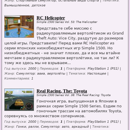
Жанр:
Спортивный симулятор, остальные виды спорта |
Тематика:
Вымышленное, детское
RC Helicopter
Simple 1500 Series Vol. 53: The Helicopter
Представьте себе миссию с
радиоуправляемым вертолётиком из Grand
Theft Auto: Vice City, раздутую до размеров
целой игры. Представили? Перед вами RC Helicopter из
серии японских низкобюджетных игр Simple 1500. Но
низкобюджетных - не значит плохих, да и все мы втайне
мечтаем о радиоуправляемом вертолётике, не так ли? К
тому же здесь мы не взрываем...
Год выпуска:
2000 |
Переводов:
1
|
Платформа:
PlayStation 1 (PS1) |
Жанр:
Симулятор: авиа, вертолёты |
Тематика:
Настоящее |
Комментариев:
1
Real Racing, The: Toyota
Simple 1500 Series Vol. 38: The Real Racing: Toyota
Гоночная игра, выпущенная в Японии в
рамках серии Simple 1500 Series. Ездим по
гоночным трассам на автомобилях Toyota,
соревнуясь со множеством соперников.
Год выпуска:
2000 |
Переводов:
1
|
Платформа:
PlayStation 1 (PS1) |
Жанр:
Гонки, ралли, Симулятор: авто, аркадный |
Тематика: