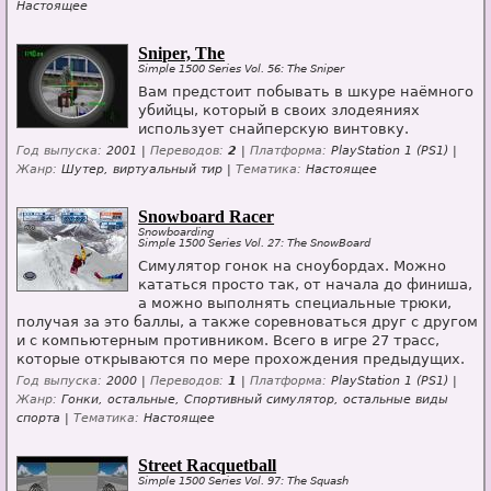
Настоящее
Sniper, The
Simple 1500 Series Vol. 56: The Sniper
Вам предстоит побывать в шкуре наёмного
убийцы, который в своих злодеяниях
использует снайперскую винтовку.
Год выпуска:
2001 |
Переводов:
2
|
Платформа:
PlayStation 1 (PS1) |
Жанр:
Шутер, виртуальный тир |
Тематика:
Настоящее
Snowboard Racer
Snowboarding
Simple 1500 Series Vol. 27: The SnowBoard
Симулятор гонок на сноубордах. Можно
кататься просто так, от начала до финиша,
а можно выполнять специальные трюки,
получая за это баллы, а также соревноваться друг с другом
и с компьютерным противником. Всего в игре 27 трасс,
которые открываются по мере прохождения предыдущих.
Год выпуска:
2000 |
Переводов:
1
|
Платформа:
PlayStation 1 (PS1) |
Жанр:
Гонки, остальные, Спортивный симулятор, остальные виды
спорта |
Тематика:
Настоящее
Street Racquetball
Simple 1500 Series Vol. 97: The Squash