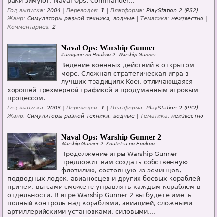
раки зимуют. Naval Ops: Commander...
Год выпуска:
2004 |
Переводов:
1
|
Платформа:
PlayStation 2 (PS2) |
Жанр:
Симуляторы разной техники, водные |
Тематика:
неизвестно |
Комментариев:
2
Naval Ops: Warship Gunner
Kurogane no Houkou 2: Warship Gunner
Ведение военных действий в открытом
море. Сложная стратегическая игра в
лучших традициях Koei, отличающаяся
хорошей трехмерной графикой и продуманным игровым
процессом.
Год выпуска:
2003 |
Переводов:
1
|
Платформа:
PlayStation 2 (PS2) |
Жанр:
Симуляторы разной техники, водные |
Тематика:
неизвестно
Naval Ops: Warship Gunner 2
Warship Gunner 2: Koutetsu no Houkou
Продолжение игры Warship Gunner
предложит вам создать собственную
флотилию, состоящую из эсминцев,
подводных лодок, авианосцев и других боевых кораблей,
причем, вы сами сможете управлять каждым кораблем в
отдельности. В игре Warship Gunner 2 вы будете иметь
полный контроль над кораблями, авиацией, сложными
артиллерийскими установками, силовыми,...