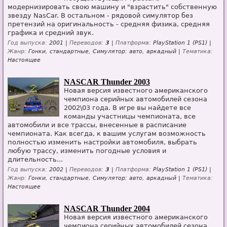
модернизировать свою машину и "взрастить" собственную
звезду NasCar. В остальном - рядовой симулятор без
претензий на оригинальность - средняя физика, средняя
графика и средний звук.
Год выпуска:
2001 |
Переводов:
3
|
Платформа:
PlayStation 1 (PS1) |
Жанр:
Гонки, стандартные, Симулятор: авто, аркадный |
Тематика:
Настоящее
NASCAR Thunder 2003
Новая версия известного американского
чемпиона серийных автомобилей сезона
2002\03 года. В игре вы найдете все
команды участницы чемпионата, все
автомобили и все трассы, внесенные в расписание
чемпионата. Как всегда, к вашим услугам возможность
полностью изменить настройки автомобиля, выбрать
любую трассу, изменить погодные условия и
длительность...
Год выпуска:
2002 |
Переводов:
3
|
Платформа:
PlayStation 1 (PS1) |
Жанр:
Гонки, стандартные, Симулятор: авто, аркадный |
Тематика:
Настоящее
NASCAR Thunder 2004
Новая версия известного американского
чемпиона серийных автомобилей сезона