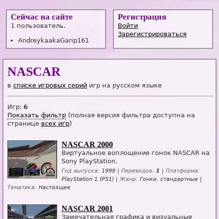
Сейчас на сайте
Регистрация
1 пользователь.
Войти
Зарегистрироваться
AndreykaakaGarip161
NASCAR
в
списке игровых серий
игр на русском языке
Игр:
6
Показать фильтр
(полная версия фильтра доступна на
странице
всех игр
)
NASCAR 2000
Виртуальное воплощение гонок NASCAR на
Sony PlayStation.
Год выпуска:
1999 |
Переводов:
1
|
Платформа:
PlayStation 1 (PS1) |
Жанр:
Гонки, стандартные |
Тематика:
Настоящее
NASCAR 2001
Замечательная графика и визуальные