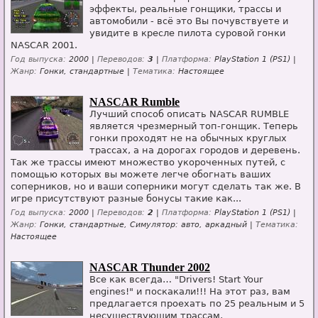
эффекты, реальные гонщики, трассы и
автомобили - всё это Вы почувствуете и
увидите в кресле пилота суровой гонки
NASCAR 2001.
Год выпуска:
2000 |
Переводов:
3
|
Платформа:
PlayStation 1 (PS1) |
Жанр:
Гонки, стандартные |
Тематика:
Настоящее
NASCAR Rumble
Лучший способ описать NASCAR RUMBLE
является чрезмерный топ-гонщик. Теперь
гонки проходят не на обычных круглых
трассах, а на дорогах городов и деревень.
Так же трассы имеют множество укороченных путей, с
помощью которых вы можете легче обогнать ваших
соперников, но и ваши соперники могут сделать так же. В
игре присутствуют разные бонусы такие как...
Год выпуска:
2000 |
Переводов:
2
|
Платформа:
PlayStation 1 (PS1) |
Жанр:
Гонки, стандартные, Симулятор: авто, аркадный |
Тематика:
Настоящее
NASCAR Thunder 2002
Все как всегда… "Drivers! Start Your
engines!" и поскакали!!! На этот раз, вам
предлагается проехать по 25 реальным и 5
несуществующим трассам,