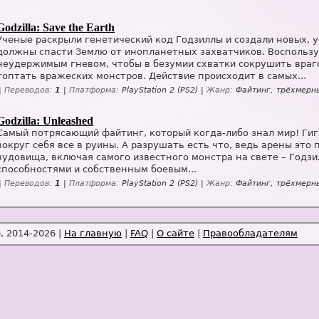
Godzilla: Save the Earth
Ученые раскрыли генетический код Годзиллы и создали новых, 
должны спасти Землю от инопланетных захватчиков. Воспользу
неудержимым гневом, чтобы в безумии схватки сокрушить враг
топтать вражеских монстров. Действие происходит в самых...
|
Переводов:
1
|
Платформа:
PlayStation 2 (PS2) |
Жанр:
Файтинг, трёхмерн
Godzilla: Unleashed
Самый потрясающий файтинг, который когда-либо знал мир! Ги
вокруг себя все в руины. А разрушать есть что, ведь арены эт
чудовища, включая самого известного монстра на свете – Год
способностями и собственным боевым...
|
Переводов:
1
|
Платформа:
PlayStation 2 (PS2) |
Жанр:
Файтинг, трёхмерн
 2014-2026 |
На главную
|
FAQ
|
О сайте
|
Правообладателям