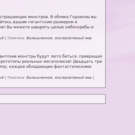
устрашающих монстров. В облике Годзиллы вы
йтесь вашим гигантским размером и
ов! Вы можете швырять целые небоскребы и
ый |
Тематика:
Вымышленное, альтернативный мир
гантские монстры будут люто биться, превращая
о прототипы реальных мегаполисов! Двадцать три
зиллу, каждое обладающее фантастическими
ый |
Тематика:
Вымышленное, альтернативный мир |