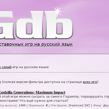
Jump to navigation
ставочных игр на русский язык
х серий
игр на русском языке
р
(полная версия фильтра доступна на странице
всех игр
)
Godzilla Generations: Maximum Impact
В этой игре можно сыграть за самого Годзиллу, поразрушать гор
монстрами! Что ещё нужно для счастья?
Год выпуска:
1999 |
Переводов:
4
|
Платформа:
Dreamcast (DC) |
Жанр:
Друг