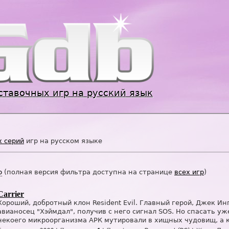
Jump to navigation
ставочных игр на русский язык
х серий
игр на русском языке
р
(полная версия фильтра доступна на странице
всех игр
)
Carrier
Хороший, добротный клон Resident Evil. Главный герой, Джек Ин
авианосец "Хэймдал", получив с него сигнал SOS. Но спасать у
некоего микроорганизма АРК мутировали в хищных чудовищ, а к