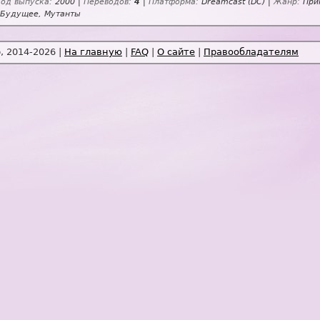
Год выпуска:
2000 |
Переводов:
4
|
Платформа:
Dreamcast (DC) |
Жанр:
Прик
Будущее, Мутанты
 2014-2026 |
На главную
|
FAQ
|
О сайте
|
Правообладателям