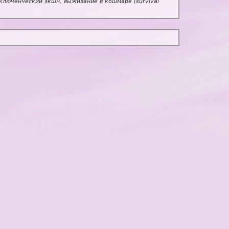
люченческий экшн, выживание в кошмаре (survival