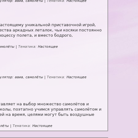
лятор: авиа, самолёты |
Тематика:
Настоящее
-настоящему уникальной приставочной игрой,
ества аркадных леталок, чьи косяки постоянно
оцессу полета, и вместо бодрого,
амолёты |
Тематика:
Настоящее
лятор: авиа, самолёты |
Тематика:
Настоящее
ставляет на выбор множество самолётов и
школы, поэтапно учимся управлять самолётом и
ей на время, целями могут быть воздушные
олёты |
Тематика:
Настоящее