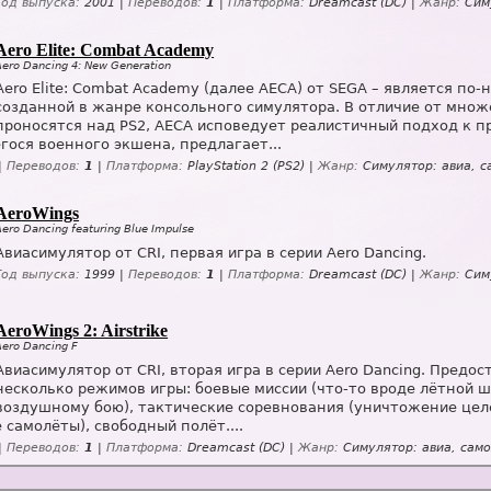
Год выпуска:
2001 |
Переводов:
1
|
Платформа:
Dreamcast (DC) |
Жанр:
Симу
Aero Elite: Combat Academy
Aero Dancing 4: New Generation
Aero Elite: Combat Academy (далее AECA) от SEGA – является по
созданной в жанре консольного симулятора. В отличие от множ
проносятся над PS2, AECA исповедует реалистичный подход к пр
ося военного экшена, предлагает...
|
Переводов:
1
|
Платформа:
PlayStation 2 (PS2) |
Жанр:
Симулятор: авиа, с
AeroWings
Aero Dancing featuring Blue Impulse
Авиасимулятор от CRI, первая игра в серии Aero Dancing.
Год выпуска:
1999 |
Переводов:
1
|
Платформа:
Dreamcast (DC) |
Жанр:
Симу
AeroWings 2: Airstrike
Aero Dancing F
Авиасимулятор от CRI, вторая игра в серии Aero Dancing. Предо
несколько режимов игры: боевые миссии (что-то вроде лётной 
воздушному бою), тактические соревнования (уничтожение цел
 самолёты), свободный полёт....
|
Переводов:
1
|
Платформа:
Dreamcast (DC) |
Жанр:
Симулятор: авиа, сам