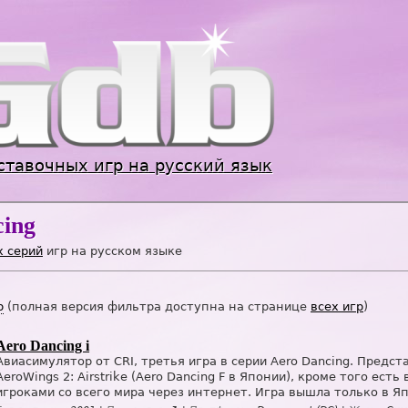
Jump to navigation
ставочных игр на русский язык
cing
х серий
игр на русском языке
р
(полная версия фильтра доступна на странице
всех игр
)
Aero Dancing i
Авиасимулятор от CRI, третья игра в серии Aero Dancing. Предс
AeroWings 2: Airstrike (Aero Dancing F в Японии), кроме того ес
игроками со всего мира через интернет. Игра вышла только в Я