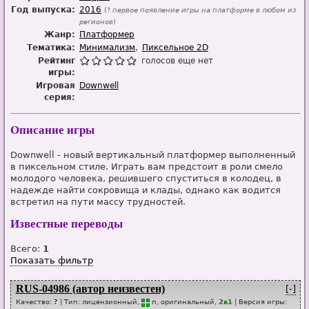
Год выпуска:
2016
(?
первое появление игры на платформе в любом из
регионов
)
Жанр:
Платформер
Тематика:
Минимализм
Пиксельное 2D
Рейтинг
голосов еще нет
игры:
Игровая
Downwell
серия:
Описание игры
Downwell - новый вертикальный платформер выполненный
в пиксельном стиле. Играть вам предстоит в роли смело
молодого человека, решившего спуститься в колодец, в
надежде найти сокровища и клады, однако как водится
встретил на пути массу трудностей.
Известные переводы
Всего:
1
Показать фильтр
RUS-04986 (автор неизвестен)
[-]
Качество:
?
| Тип:
лицензионный,
п
, оригинальный,
2в1
| Версия игры: