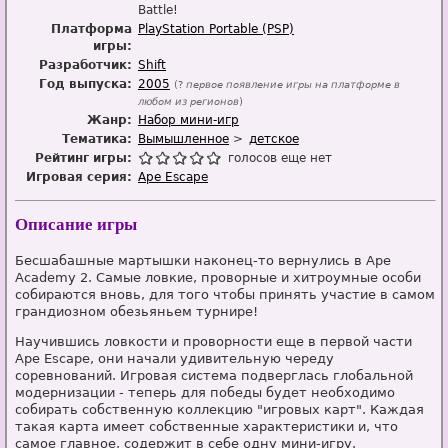
Battle!
Платформа
PlayStation Portable (PSP)
игры:
Разработчик:
Shift
Год выпуска:
2005
(?
первое появление игры на платформе в
любом из регионов
)
Жанр:
Набор мини-игр
Тематика:
Вымышленное
детское
Рейтинг игры:
голосов еще нет
Игровая серия:
Ape Escape
Описание игры
Бесшабашные мартышки наконец-то вернулись в Ape
Academy 2. Самые ловкие, проворные и хитроумные особи
собираются вновь, для того чтобы принять участие в самом
грандиозном обезьяньем турнире!
Научившись ловкости и проворности еще в первой части
Ape Escape, они начали удивительную череду
соревнований. Игровая система подверглась глобальной
модернизации - теперь для победы будет необходимо
собирать собственную коллекцию "игровых карт". Каждая
такая карта имеет собственные характеристики и, что
самое главное, содержит в себе одну мини-игру.