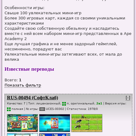
Особенности игры:
Свыше 100 увлекательных мини-игр
Более 300 игровых карт, каждая со своими уникальными
характеристиками
Создайте свою собственную обезьянку и насладитесь
вместе с ней всем набором мини-игр представленных в Ape
Academy 2
Еще лучшая графика и не менее задорный геймплей,
несомненно, порадуют вас
Увлекательные мини-игры затягивают всех, от мала до
велика
Известные переводы
Всего:
1
Показать фильтр
RUS-00494 (СофтКлаб)
[-]
Качество:
?
| Тип:
лицензионный,
п
, оригинальный,
2в1
| Версия игры:
п
о
лная
| № игры:
UC
E
S-00302
|
Статистика
:
1978
/
0